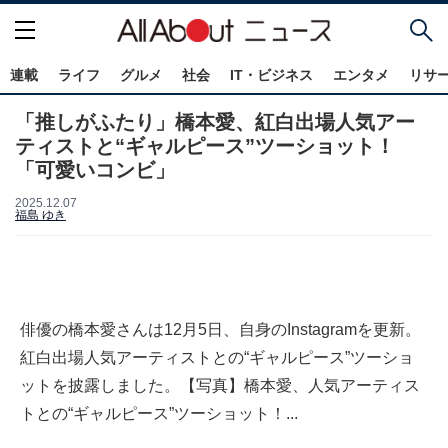
連載
ライフ
グルメ
社会
IT・ビジネス
エンタメ
リサ
「推しがふたり」橋本愛、紅白出場人気アー
ティストと“ギャルピース”ツーショット！
「可愛いコンビ」
2025.12.07
福島 ゆき
俳優の橋本愛さんは12月5日、自身のInstagramを更新。
紅白出場人気アーティストとの“ギャルピース”ツーショ
ットを披露しました。【写真】橋本愛、人気アーティス
トとの“ギャルピース”ツーショット！...