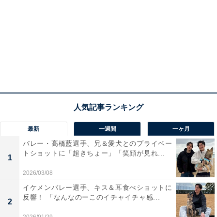
最新
一週間
一ヶ月
バレー・髙橋藍選手、兄＆愛犬とのプライベー
トショットに「超きちょー」「笑顔が見れ...
1
2026/03/08
イケメンバレー選手、キス＆耳食べショットに
反響！ 「なんなのーこのイチャイチャ感...
2