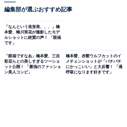
編集部が選ぶおすすめ記事
「なんという造形美、、、」橋
本愛、蜷川実花が撮影したモデ
ルショットに絶賛の声！ 「眼福
です」
「眼福ですなあ」橋本愛、三吉
橋本愛、赤髪ウルフカットのイ
彩花らとの美しすぎるツーショ
メチェンショットが「バチバチ
ット公開！ 「最強のファッショ
にかっこいい」と大反響！ 「過
ン美人コンビ」
呼吸になります好きです」