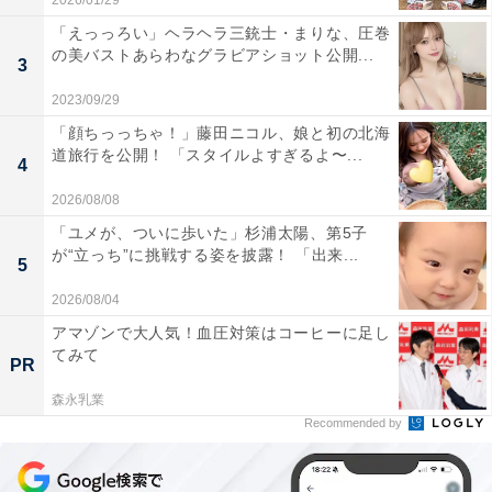
2026/01/29
「えっっろい」ヘラヘラ三銃士・まりな、圧巻
の美バストあらわなグラビアショット公開...
3
2023/09/29
「顔ちっっちゃ！」藤田ニコル、娘と初の北海
道旅行を公開！ 「スタイルよすぎるよ〜...
4
2026/08/08
「ユメが、ついに歩いた」杉浦太陽、第5子
が“立っち”に挑戦する姿を披露！ 「出来...
5
2026/08/04
アマゾンで大人気！血圧対策はコーヒーに足し
てみて
PR
森永乳業
Recommended by