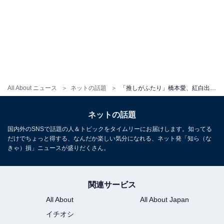
All About ニュース
ネットの話題
「推しがふたり」橋本愛、紅白出場人気アーティストと“ギャルピース”ツーショット！ 「可愛いコンビ」
ネットの話題
国内外のSNSで話題の人＆トピックをタイムリーにお届けします。知ってる
だけでちょっと得する、なんだか楽しい気分になれる、ネット発「知ら（な
きゃ）損」ニュースが盛りだくさん。
関連サービス
All About
All About Japan
イチオシ