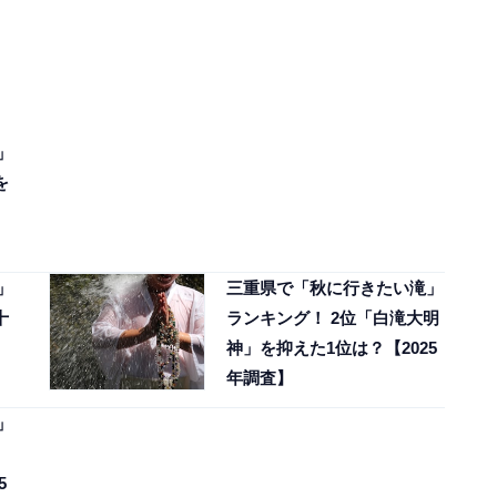
」
を
」
三重県で「秋に行きたい滝」
十
ランキング！ 2位「白滝大明
神」を抑えた1位は？【2025
年調査】
」
5