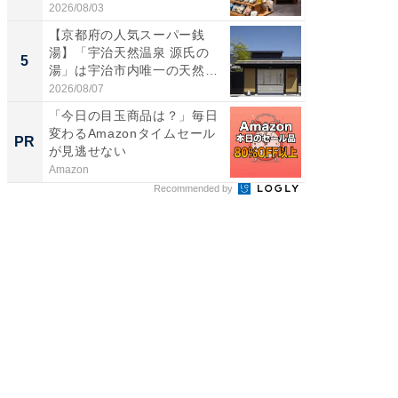
2026/08/03
2026/08/0
【京都府の人気スーパー銭
立山連
湯】「宇治天然温泉 源氏の
風呂に、
5
5
湯」は宇治市内唯一の天然温
層水風
泉と...
帰...
2026/08/07
2026/08/0
「今日の目玉商品は？」毎日
特別な名
変わるAmazonタイムセール
で選ぶR
PR
PR
が見逃せない
Amazon
ReFa GIN
Recommended by