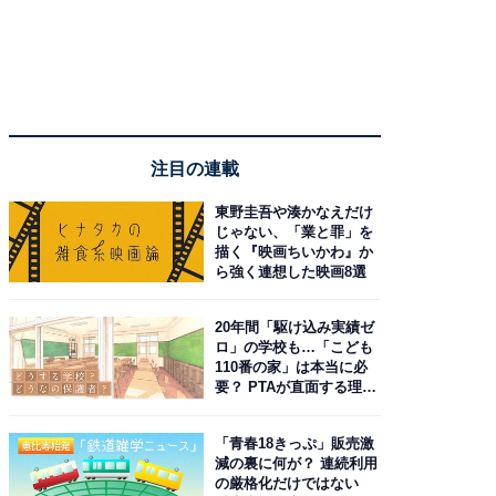
注目の連載
東野圭吾や湊かなえだけ
じゃない、「業と罪」を
描く『映画ちいかわ』か
ら強く連想した映画8選
20年間「駆け込み実績ゼ
ロ」の学校も…「こども
110番の家」は本当に必
要？ PTAが直面する理想
と現実
「青春18きっぷ」販売激
減の裏に何が？ 連続利用
の厳格化だけではない