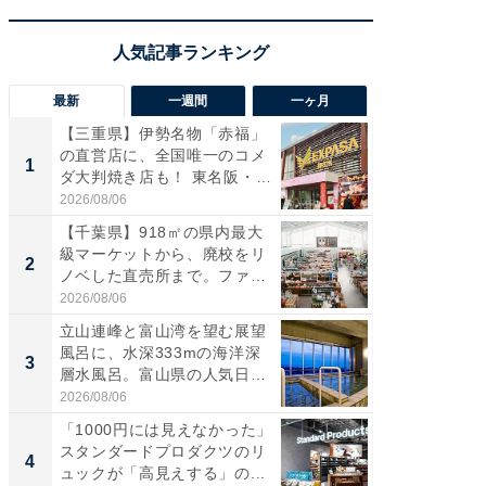
最新
一週間
一ヶ月
【三重県】伊勢名物「赤福」
【兵庫
の直営店に、全国唯一のコメ
ーメン
1
1
ダ大判焼き店も！ 東名阪・
再現した
伊...
道...
2026/08/06
2026/08/0
【千葉県】918㎡の県内最大
【三重
級マーケットから、廃校をリ
の直営
2
2
ノベした直売所まで。ファ
ダ大判焼
ー...
伊...
2026/08/06
2026/08/0
立山連峰と富山湾を望む展望
【千葉県
風呂に、水深333mの海洋深
級マー
3
3
層水風呂。富山県の人気日
ノベし
帰...
ー...
2026/08/06
2026/08/0
「1000円には見えなかった」
ステラ
スタンダードプロダクツのリ
詰め放題
4
4
ュックが「高見えする」の...
00円で「