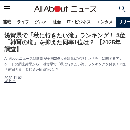
連載
ライフ
グルメ
社会
IT・ビジネス
エンタメ
リサ
滋賀県で「秋に行きたい滝」ランキング！ 3位
「神爾の滝」を抑えた同率1位は？ 【2025年
調査】
All About ニュース編集部が全国250人を対象に実施した「滝」に関するアン
ケートの調査結果から、滋賀県で「秋に行きたい滝」ランキングを発表！ 3位
「神爾の滝」を抑えた同率1位は？
2025.11.02
坂上 恵