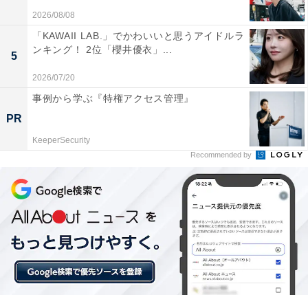
（30代女性／秋田県）、「秋は気候も良いので散策しな
2026/08/08
がら滝を見たいから」（30代女性／石川県）といった声
「KAWAII LAB.」でかわいいと思うアイドルラ
ンキング！ 2位「櫻井優衣」...
が集まりました。
5
2026/07/20
事例から学ぶ『特権アクセス管理』
PR
KeeperSecurity
Recommended by
同率1位：八ツ淵の滝／50票