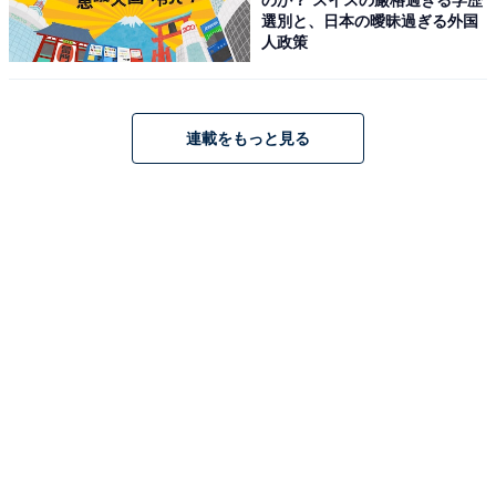
選別と、日本の曖昧過ぎる外国
りました。
人政策
※回答者からのコメントは原文ママです
連載をもっと見る
この記事の執筆者：
坂上 恵
All About ニュースの編集者。オールアバウトに入社後、SNSトレン
ドにフォーカスした記事執筆やSEOライティングの経験を経て、の
ちにAll About ニュースチームのメンバーに加入。現在は旅行・カル
...続きを読む
チャー・エンタメなどを中心に企画編集を担当。東京都出身。居酒
屋巡りとスポーツ観戦が生きがい。
次ページ
9位までのランキング結果を見る