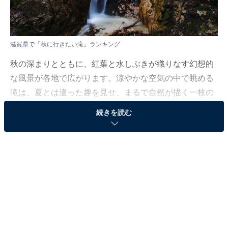
滋賀県で「秋に行きたい滝」ランキング
秋の深まりとともに、紅葉と水しぶきが織りなす幻想的
な風景が各地で広がります。涼やかな空気の中で眺める
滝は、夏とは違った趣を見せ、まるで自然が描く一枚の
絵画のよう。そんな秋ならではの絶景を求めて出かけた
続きを読む
くなる季節に、思わず足を運びたくなる「滝」スポット
とは？
All About ニュース編集部では、2025年10月23〜27日の
期間、全国20〜60代の男女250人を対象に、「滝」に関
するアンケートを実施しました。
その中から、滋賀県で「秋に行きたい滝」ランキングの