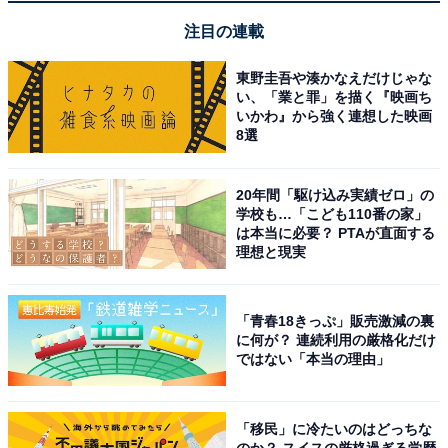
注目の連載
高島市にある、八つの滝と淵が連続して続く美しい渓谷
東野圭吾や湊かなえだけじゃな
です。別名「八ツ淵八滝」とも呼ばれ、それぞれに違っ
い、「業と罪」を描く『映画ち
た表情を見せる滝と、透明度の高い淵が魅力です。特に
いかわ』から強く連想した映画
8選
秋は、周辺の山々が紅葉で染まり、清流と相まって絶景
を作り出します。滝を巡るハイキングコースは、自然を
満喫できるアクティビティとして人気があります。
20年間「駆け込み実績ゼロ」の
学校も…「こども110番の家」
は本当に必要？ PTAが直面する
回答者からは「特に秋は、渓谷全体が色づき、紅葉と水
理想と現実
のコントラストが非常に美しいから」（40代女性／福井
県）、「複数の滝が連なる景観が見事で、特に秋は紅葉
「青春18きっぷ」販売激減の裏
が映えて幻想的な雰囲気になると評判だから。ハイキン
に何が？ 連続利用の厳格化だけ
グコースとしても人気があり、自然を満喫できそうで
ではない「本当の理由」
す」（30代男性／北海道）、「秋は溪谷沿いの木々が美
しく紅葉し、澄んだ水の流れと相まって神秘的な景色を
「移民」に冷たいのはどっちな
作り出すから」（40代女性／兵庫県）といった声が集ま
のか？ スイスの厳格過ぎる学歴