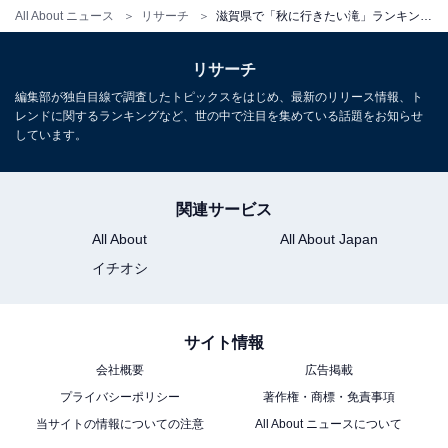
All About ニュース
リサーチ
滋賀県で「秋に行きたい滝」ランキング！ 3位「神爾の滝」を抑えた同率1位は？ 【2025年調査】
リサーチ
編集部が独自目線で調査したトピックスをはじめ、最新のリリース情報、ト
レンドに関するランキングなど、世の中で注目を集めている話題をお知らせ
しています。
関連サービス
All About
All About Japan
イチオシ
こちらもおすすめ
和歌山県で「秋に行きたい滝」ランキング！ 2
サイト情報
位「請川のお滝さん」を抑えた1位は？【2025
年調査】
会社概要
広告掲載
プライバシーポリシー
著作権・商標・免責事項
当サイトの情報についての注意
All About ニュースについて