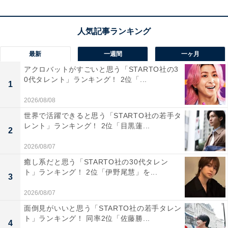
同率1位：飛龍の滝／50票
最新
一週間
一ヶ月
大津市にある日吉大社の境内、大宮川にかかる滝です。
アクロバットがすごいと思う「STARTO社の3
0代タレント」ランキング！ 2位「...
落差は約2メートルと小規模ですが、神社の神域にあ
1
り、古くから親しまれてきた由緒ある滝です。参道から
2026/08/08
近く、時代劇のロケ地としても知られています。周辺は
世界で活躍できると思う「STARTO社の若手タ
比叡山系の自然に囲まれており、特に秋は紅葉に彩られ
レント」ランキング！ 2位「目黒蓮...
2
た社殿と合わせて、静かで趣のある景観を楽しむことが
2026/08/07
できます。
癒し系だと思う「STARTO社の30代タレン
ト」ランキング！ 2位「伊野尾慧」を...
3
回答者からは「日吉大社境内に懸かる落差2mの小さな滝
2026/08/07
で、静かな感じで行きたいです」（50代女性／広島
面倒見がいいと思う「STARTO社の若手タレン
県）、「周囲の紅葉と合わせて美しい景観を楽しめるた
ト」ランキング！ 同率2位「佐藤勝...
4
め。写真映えするスポットとしても魅力があります」