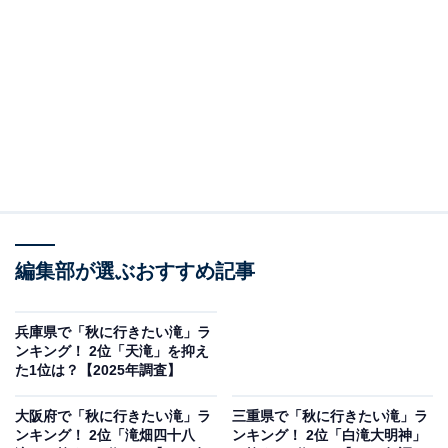
結果をご紹介します。
＞9位までの全ランキング結果を見る
3位：神爾の滝／47票
大津市にある葛川明王院の境内にある滝で、不動明王の
化身とも言われています。落差は約15メートルとそれほ
ど大きくはありませんが、清らかな水が流れ落ちる様子
は厳かな雰囲気を醸し出しています。周辺は自然豊かな
編集部が選ぶおすすめ記事
場所で、特に秋の紅葉シーズンは、赤や黄色に色づいた
木々が滝を鮮やかに彩り、多くの参拝者や観光客が訪れ
兵庫県で「秋に行きたい滝」ラ
ンキング！ 2位「天滝」を抑え
ます。
た1位は？【2025年調査】
回答者からは「紅葉のシーズンに滝と紅葉の美しいコン
大阪府で「秋に行きたい滝」ラ
三重県で「秋に行きたい滝」ラ
ンキング！ 2位「滝畑四十八
ンキング！ 2位「白滝大明神」
トラストを楽しむことができるからです。秋は比較的過