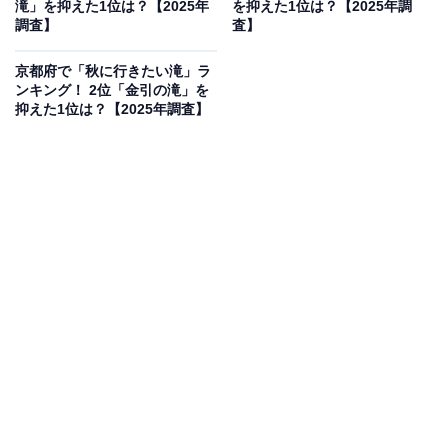
滝」を抑えた1位は？【2025年
を抑えた1位は？【2025年調
ごしやすい気候で、滝と紅葉が織りなす絶景を快適に観
調査】
査】
光できるため、特におすすめです」（60代男性／福岡
京都府で「秋に行きたい滝」ラ
県）、「滝のそばまで行けるので、気候が丁度良い秋の
ンキング！ 2位「金引の滝」を
季節に訪れてみたいと思いました」（40代女性／東京
抑えた1位は？【2025年調査】
都）、「神秘的で魅力を感じるから」（20代女性／大阪
府）といった声が集まりました。