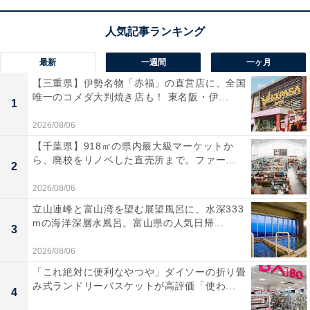
最新
一週間
一ヶ月
【三重県】伊勢名物「赤福」の直営店に、全国
唯一のコメダ大判焼き店も！ 東名阪・伊...
1
2026/08/06
【千葉県】918㎡の県内最大級マーケットか
ら、廃校をリノベした直売所まで。ファー...
2
2026/08/06
立山連峰と富山湾を望む展望風呂に、水深333
mの海洋深層水風呂。富山県の人気日帰...
3
2026/08/06
「これ絶対に便利なやつや」ダイソーの折り畳
み式ランドリーバスケットが高評価「使わ...
4