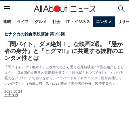
連載
ライフ
グルメ
社会
IT・ビジネス
エンタメ
リサ
ヒナタカの雑食系映画論 第196回
「闇バイト、ダメ絶対！」な映画2選。『愚か
者の⾝分』と『ヒグマ!!』に共通する抜群のエ
ンタメ性とは
「闇バイト、ダメ絶対！」と改めて心から思える最新映画2作品を紹介しまし
ょう。「3日間の出来事と逃走劇を描く」「鈴木福とヒグマが戦う」という対
照的なアプローチでありながら、ハラハラドキドキのエンタメ性が共通して
いたのです。（画像出典：(C) 2025 映画「愚か者の⾝分」製作委員会）
2025.10.24
ヒナタカ