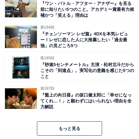
『ワン・バトル・アフター・アナザー』を見る
前に知りたい5つのこと。アカデミー賞最有力候
補かつ「笑える」理由は
第194回
『チェンソーマン レゼ篇』4DXを本気レビュ
ー！レゼに恋した人に大推薦したい「過去最
強」の見どころ5つ
第195回
『秒速5センチメートル』主演・松村北斗だから
こその「到達点」。実写化の意義を感じた5つの
こと
第197回
『盤上の向日葵』の坂口健太郎に「幸せになっ
てくれ…！」と願わずにはいられない理由を全
力解説
もっと見る