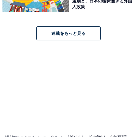
選別と、日本の曖昧過ぎる外国
人政策
連載をもっと見る
All About ニュース
エンタメ
「闇バイト、ダメ絶対！」な映画2選。『愚か者の⾝分』と『ヒグマ!!』に共通する抜群のエンタメ性とは