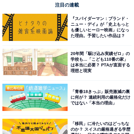
注目の連載
『スパイダーマン：ブランド・
ニュー・デイ』が「史上もっと
も優しいヒーロー映画」になっ
た理由。予習したい作品は？
20年間「駆け込み実績ゼロ」の
学校も…「こども110番の家」
は本当に必要？ PTAが直面する
理想と現実
「青春18きっぷ」販売激減の裏
に何が？ 連続利用の厳格化だけ
ではない「本当の理由」
「移民」に冷たいのはどっちな
のか？ スイスの厳格過ぎる学歴