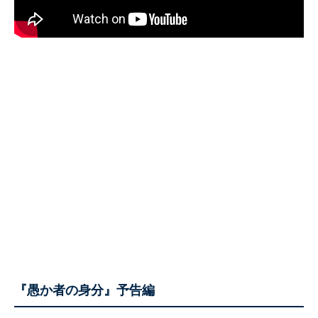
『愚か者の⾝分』予告編