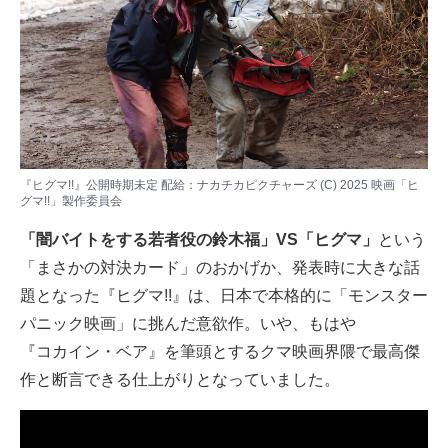
『ヒグマ!!』公開時期未定 配給：ナカチカピクチャーズ (C) 2025 映画「ヒ
グマ!!」製作委員会
「闇バイトをする若者役の鈴木福」VS「ヒグマ」
という
「まさかの対決カード」のおかげか、発表時に大きな話
題となった『ヒグマ!!』は、日本で本格的に「モンスター
パニック映画」に挑んだ意欲作。いや、もはや
『コカイン・ベア』
を筆頭とするクマ映画界隈で最高傑
作と断言できる仕上がりとなっていました。