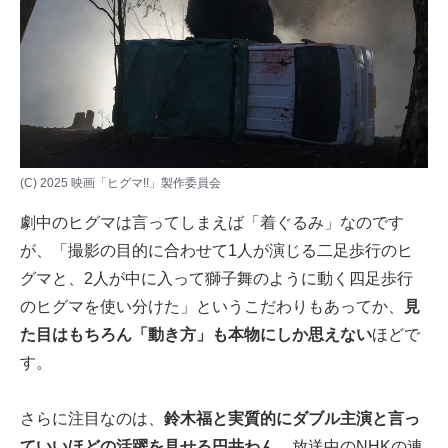
(C) 2025 映画「ヒグマ!!」製作委員会
劇中のヒグマは言ってしまえば「着ぐるみ」なのです
が、「撮影の目的に合わせて1人が演じる二足歩行のヒ
グマと、2人が中に入って獅子舞のように動く四足歩行
のヒグマを使い分けた」というこだわりもあってか、
見
た目はもちろん「動き方」も本物にしか思えない
ほどで
す。
さらに注目なのは、
鈴木福と実質的にダブル主演と言っ
ていいほどの活躍を見せる円井わん
。放送中のNHKの連