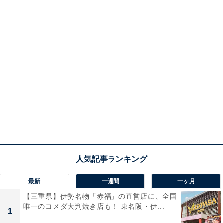
最新
一週間
一ヶ月
【三重県】伊勢名物「赤福」の直営店に、全国
唯一のコメダ大判焼き店も！ 東名阪・伊...
1