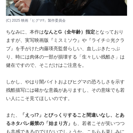
(C) 2025 映画「ヒグマ!!」製作委員会
ちなみに、本作は
なんとG（全年齢）指定
となっており
ますが、実写映画版『ミスミソウ』や『ライチ☆光クラ
ブ』を手がけた内藤瑛亮監督らしい、血しぶきたっぷ
り、時には肉体の一部が損壊する「生々しい残酷さ」は
健在ですので、そこだけはご注意を。
しかし、やはり闇バイトおよびヒグマの恐ろしさを示す
残酷描写には確かな意義がありますし、その意味でも若
い人にこそ見てほしいのです。
また、
「えっ!?」とびっくりすること間違いなし、とあ
るネタバレ厳禁の「始まり方」
も、若者こそが笑いつつ
も共感できるのではないでしょうか。こちらも楽しみに