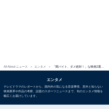
All About ニュース
エンタメ
「闇バイト、ダメ絶対！」な映画2選。『愚か者の⾝分』と『ヒグマ!!』に共通する抜群のエンタメ性とは
エンタメ
テレビドラマのレポートから、国内外の気になる音楽事情、意外と知らない
映画業界や作品の考察、話題のスポーツニュースまで、旬のエンタメ情報を
幅広くお届けしています。