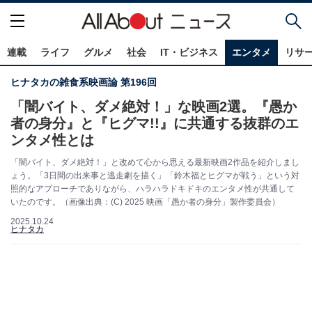
連載
ライフ
グルメ
社会
IT・ビジネス
エンタメ
リサ
ヒナタカの雑食系映画論 第196回
「闇バイト、ダメ絶対！」な映画2選。『愚か
者の⾝分』と『ヒグマ!!』に共通する抜群のエ
ンタメ性とは
「闇バイト、ダメ絶対！」と改めて心から思える最新映画2作品を紹介しまし
ょう。「3日間の出来事と逃走劇を描く」「鈴木福とヒグマが戦う」という対
照的なアプローチでありながら、ハラハラドキドキのエンタメ性が共通して
いたのです。（画像出典：(C) 2025 映画「愚か者の⾝分」製作委員会）
2025.10.24
ヒナタカ