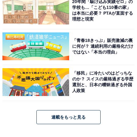
20年間「駆け込み実績ゼロ」の
学校も…「こども110番の家」
は本当に必要？ PTAが直面する
理想と現実
「青春18きっぷ」販売激減の裏
に何が？ 連続利用の厳格化だけ
ではない「本当の理由」
「移民」に冷たいのはどっちな
のか？ スイスの厳格過ぎる学歴
選別と、日本の曖昧過ぎる外国
人政策
連載をもっと見る