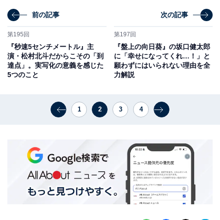
前の記事
次の記事
第195回
第197回
『秒速5センチメートル』主
『盤上の向日葵』の坂口健太郎
演・松村北斗だからこその「到
に「幸せになってくれ…！」と
達点」。実写化の意義を感じた
願わずにはいられない理由を全
5つのこと
力解説
1
2
3
4