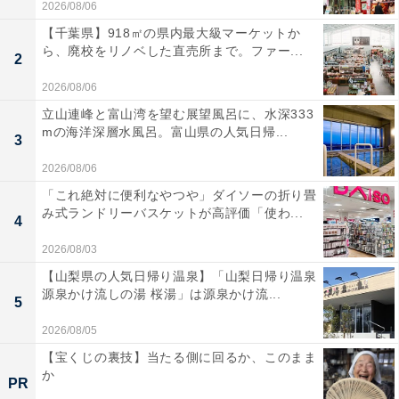
2026/08/06
【千葉県】918㎡の県内最大級マーケットか
ら、廃校をリノベした直売所まで。ファー...
2
2026/08/06
立山連峰と富山湾を望む展望風呂に、水深333
mの海洋深層水風呂。富山県の人気日帰...
3
2026/08/06
「これ絶対に便利なやつや」ダイソーの折り畳
み式ランドリーバスケットが高評価「使わ...
4
2026/08/03
【山梨県の人気日帰り温泉】「山梨日帰り温泉
源泉かけ流しの湯 桜湯」は源泉かけ流...
5
2026/08/05
【宝くじの裏技】当たる側に回るか、このまま
か
PR