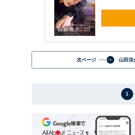
次ページ
山田涼
1