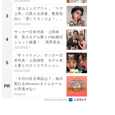
央...
愛...
2023/08/04
2026/08/0
「逆カミングアウト」『ラヴ
「脚が
上等』の美人出演者、整形告
横川尚
3
3
白に「潔くてカッコよ！」
ムキな姿
「好...
刃...
2025/12/18
2026/08/0
サッカー日本代表・上田綺
「え、
世、美人モデル妻との結婚式
芸人、2
4
4
ショット披露！ 「美男美女」
エットに
「...
2023/06/27
2026/08/0
「年々イケメン」サッカー日
「脳がバ
本代表・上田綺世、モデル美
装姿が話
5
5
人妻とのクリスマスショット
のお父さ
に...
2025/12/26
2026/08/0
「今日の目玉商品は？」毎日
【銀座】
変わるAmazonタイムセール
の贅沢
PR
PR
が見逃せない
Amazon
ReFa GIN
Recommended by