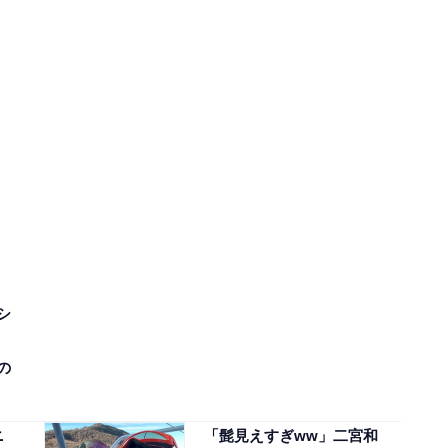
シ
の
ニ
「髭見えすぎww」二宮和