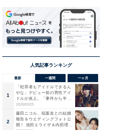
最新
一週間
一ヶ月
「犯罪者もアイドルできるん
「さす
やな」デビュー前の男性アイ
は」高
1
1
ドルが炎上。「事件から半年
災地を
も...
「カ...
2026/03/25
2026/08/0
藤田ニコル、稲葉友との結婚
「女の
報告＆ウエディングフォト公
介、バ
2
2
開！ 池田エライザ＆内田理
らのプレ