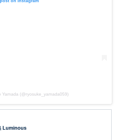
 post on Instagram
ke Yamada (@ryosuke_yamada059)
Luminous