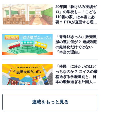
20年間「駆け込み実績ゼ
ロ」の学校も…「こども
110番の家」は本当に必
要？ PTAが直面する理想
と現実
「青春18きっぷ」販売激
減の裏に何が？ 連続利用
の厳格化だけではない
「本当の理由」
「移民」に冷たいのはど
っちなのか？ スイスの厳
格過ぎる学歴選別と、日
本の曖昧過ぎる外国人政
策
連載をもっと見る