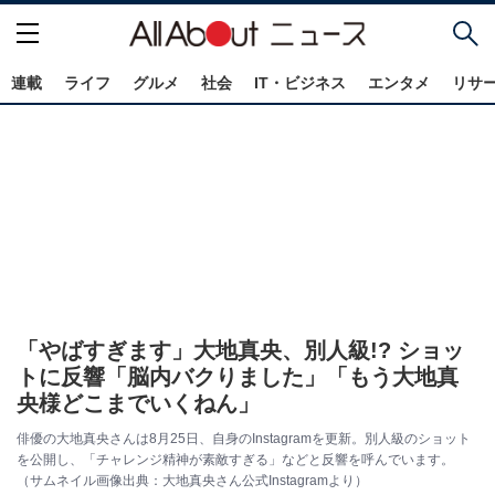
連載
ライフ
グルメ
社会
IT・ビジネス
エンタメ
リサ
「やばすぎます」大地真央、別人級!? ショッ
トに反響「脳内バクりました」「もう大地真
央様どこまでいくねん」
俳優の大地真央さんは8月25日、自身のInstagramを更新。別人級のショット
を公開し、「チャレンジ精神が素敵すぎる」などと反響を呼んでいます。
（サムネイル画像出典：大地真央さん公式Instagramより）