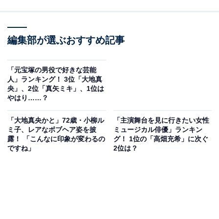
編集部が選ぶおすすめ記事
「元宝塚の男役で好きな芸能
人」ランキング！ 3位「大地真
央」、2位「真矢ミキ」、1位は
やはり……？
「大地真央かと」72歳・小柳ル
「主演舞台を見に行きたい女性
ミ子、レアなボブヘア姿を披
ミュージカル俳優」ランキン
露！ 「こんなに印象が変わるの
グ！ 1位の「高畑充希」に次ぐ
ですね」
2位は？