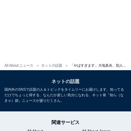
All About ニュース
ネットの話題
「やばすぎます」大地真央、別人級!? ショットに反響「脳内バクりました」「もう大地真央様どこまでいくねん」
ネットの話題
国内外のSNSで話題の人＆トピックをタイムリーにお届けします。知ってる
だけでちょっと得する、なんだか楽しい気分になれる、ネット発「知ら（な
きゃ）損」ニュースが盛りだくさん。
関連サービス
All About
All About Japan