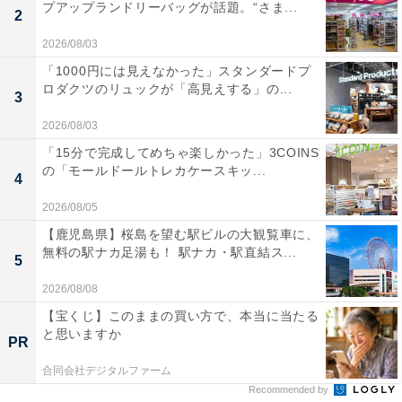
プアップランドリーバッグが話題。“さま...
2
2026/08/03
「1000円には見えなかった」スタンダードプ
ロダクツのリュックが「高見えする」の...
3
2026/08/03
「15分で完成してめちゃ楽しかった」3COINS
の「モールドールトレカケースキッ...
4
2026/08/05
【鹿児島県】桜島を望む駅ビルの大観覧車に、
無料の駅ナカ足湯も！ 駅ナカ・駅直結ス...
5
2026/08/08
【宝くじ】このままの買い方で、本当に当たる
と思いますか
PR
合同会社デジタルファーム
Recommended by