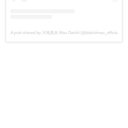
A post shared by 大地真央 Mao Daichi (@daichimao_official)