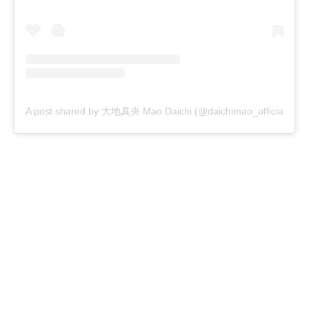
A post shared by 大地真央 Mao Daichi (@daichimao_official)