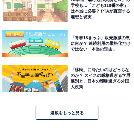
学校も…「こども110番の家」
は本当に必要？ PTAが直面する
理想と現実
「青春18きっぷ」販売激減の裏
に何が？ 連続利用の厳格化だけ
ではない「本当の理由」
「移民」に冷たいのはどっちな
のか？ スイスの厳格過ぎる学歴
選別と、日本の曖昧過ぎる外国
人政策
連載をもっと見る