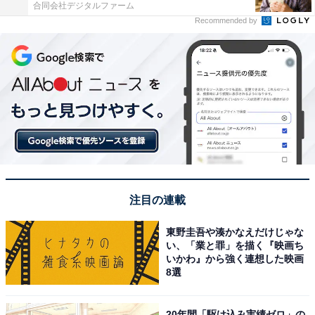
合同会社デジタルファーム
Recommended by
注目の連載
東野圭吾や湊かなえだけじゃな
い、「業と罪」を描く『映画ち
いかわ』から強く連想した映画
8選
20年間「駆け込み実績ゼロ」の