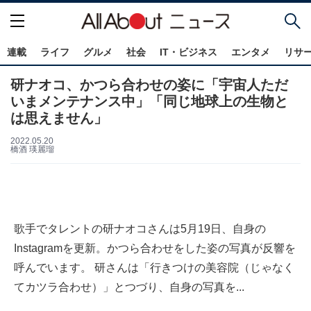
連載
ライフ
グルメ
社会
IT・ビジネス
エンタメ
リサ
研ナオコ、かつら合わせの姿に「宇宙人ただ
いまメンテナンス中」「同じ地球上の生物と
は思えません」
2022.05.20
橋酒 瑛麗瑠
歌手でタレントの研ナオコさんは5月19日、自身の
Instagramを更新。かつら合わせをした姿の写真が反響を
呼んでいます。 研さんは「行きつけの美容院（じゃなく
てカツラ合わせ）」とつづり、自身の写真を...