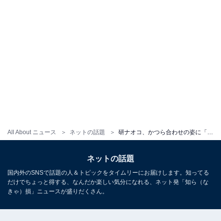
All About ニュース
ネットの話題
研ナオコ、かつら合わせの姿に「宇宙人ただいまメンテナンス中」「同じ地球上の生物とは思えません」
ネットの話題
国内外のSNSで話題の人＆トピックをタイムリーにお届けします。知ってる
だけでちょっと得する、なんだか楽しい気分になれる、ネット発「知ら（な
きゃ）損」ニュースが盛りだくさん。