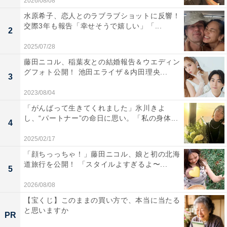
2026/08/08
水原希子、恋人とのラブラブショットに反響！
交際3年も報告「幸せそうで嬉しい」「...
2
2025/07/28
藤田ニコル、稲葉友との結婚報告＆ウエディン
グフォト公開！ 池田エライザ＆内田理央...
3
2023/08/04
「がんばって生きてくれました」氷川きよ
し、“パートナー”の命日に思い。「私の身体...
4
2025/02/17
「顔ちっっちゃ！」藤田ニコル、娘と初の北海
道旅行を公開！ 「スタイルよすぎるよ〜...
5
2026/08/08
【宝くじ】このままの買い方で、本当に当たる
と思いますか
PR