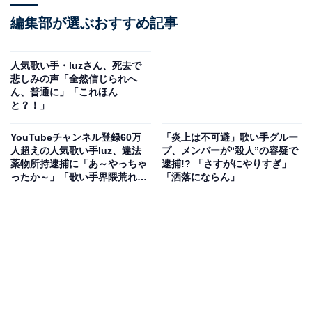
編集部が選ぶおすすめ記事
人気歌い手・luzさん、死去で
悲しみの声「全然信じられへ
ん、普通に」「これほん
と？！」
YouTubeチャンネル登録60万
「炎上は不可避」歌い手グルー
人超えの人気歌い手luz、違法
プ、メンバーが“殺人”の容疑で
薬物所持逮捕に「あ～やっちゃ
逮捕!? 「さすがにやりすぎ」
ったか～」「歌い手界隈荒れす
「洒落にならん」
ぎ」