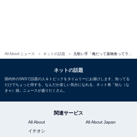
All About ニュース
ネットの話題
元歌い手「俺だって薬物食ってラリって殺人未遂まで犯したのに」。luzさん死去で吐露「このリプ欄はおかしい」
ネットの話題
国内外のSNSで話題の人＆トピックをタイムリーにお届けします。知ってる
だけでちょっと得する、なんだか楽しい気分になれる、ネット発「知ら（な
きゃ）損」ニュースが盛りだくさん。
関連サービス
All About
All About Japan
イチオシ