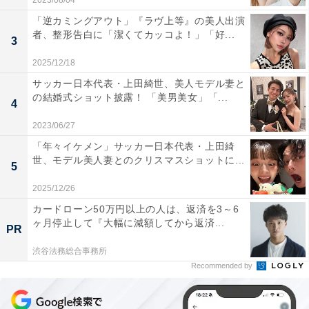
2023/08/04
「逆カミングアウト」『ラヴ上等』の美人出演
者、整形告白に「潔くてカッコよ！」「好...
3
2025/12/18
サッカー日本代表・上田綺世、美人モデル妻と
の結婚式ショット披露！ 「美男美女」「...
4
2023/06/27
「年々イケメン」サッカー日本代表・上田綺
世、モデル美人妻とのクリスマスショットに...
5
2025/12/26
カードローン50万円以上の人は、返済を3～6
ヶ月停止して『大幅に減額してから返済...
PR
渋谷法務総合事務所
Recommended by