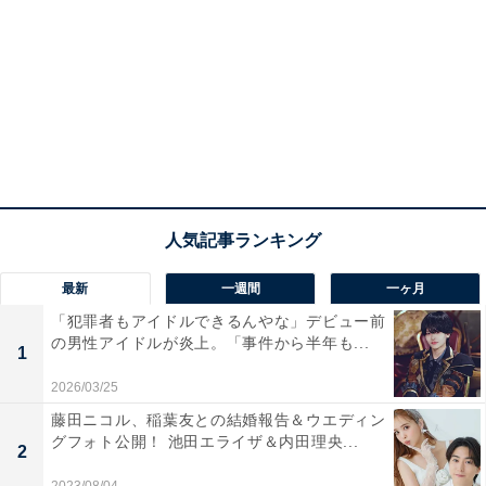
最新
一週間
一ヶ月
「犯罪者もアイドルできるんやな」デビュー前
の男性アイドルが炎上。「事件から半年も...
1
2026/03/25
藤田ニコル、稲葉友との結婚報告＆ウエディン
グフォト公開！ 池田エライザ＆内田理央...
2