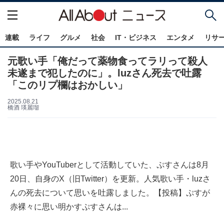
連載
ライフ
グルメ
社会
IT・ビジネス
エンタメ
リサ
元歌い手「俺だって薬物食ってラリって殺人
未遂まで犯したのに」。luzさん死去で吐露
「このリプ欄はおかしい」
2025.08.21
橋酒 瑛麗瑠
歌い手やYouTuberとして活動していた、ぷすさんは8月
20日、自身のX（旧Twitter）を更新。人気歌い手・luzさ
んの死去について思いを吐露しました。【投稿】ぷすが
赤裸々に思い明かすぷすさんは...