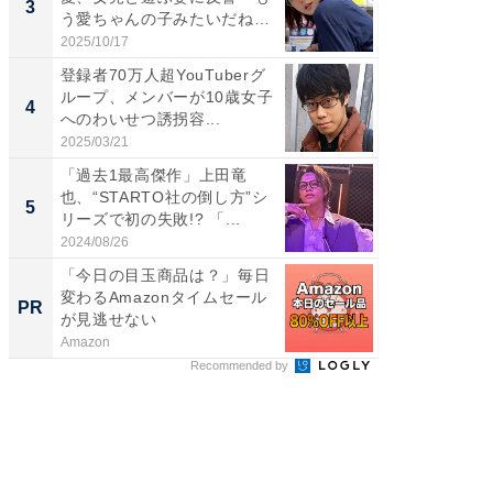
3
3
う愛ちゃんの子みたいだね」
ムキな姿
「完...
刃...
2025/10/17
2026/08/0
登録者70万人超YouTuberグ
「え、
ループ、メンバーが10歳女子
芸人、2
4
4
へのわいせつ誘拐容...
エットに
2025/03/21
2026/08/0
「過去1最高傑作」上田竜
「脳がバ
也、“STARTO社の倒し方”シ
装姿が話
5
5
リーズで初の失敗!? 「...
のお父さ
2024/08/26
2026/08/0
「今日の目玉商品は？」毎日
FINCH
変わるAmazonタイムセール
クセッ
PR
PR
が見逃せない
Amazon
FINCHI o
Recommended by