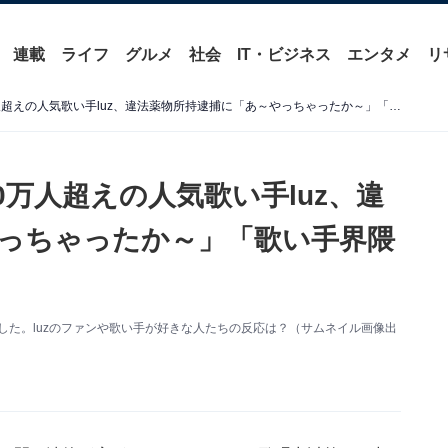
連載
ライフ
グルメ
社会
IT・ビジネス
エンタメ
リ
YouTubeチャンネル登録60万人超えの人気歌い手luz、違法薬物所持逮捕に「あ～やっちゃったか～」「歌い手界隈荒れすぎ」
60万人超えの人気歌い手luz、違
っちゃったか～」「歌い手界隈
した。luzのファンや歌い手が好きな人たちの反応は？（サムネイル画像出