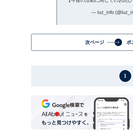
【今後の活動に関してのお詫
— luz_info (@luz_i
次ページ
ポ
1