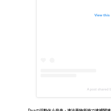
View this
A post shared b
【luzの活動休止発表・違法薬物所持で逮捕関