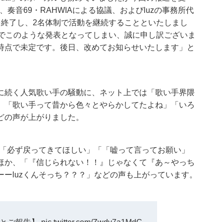
lは、奏音69・RAHWIAによる協議、およびluzの事務所代
係を終了し、2名体制で活動を継続することといたしまし
グでこのような発表となってしまい、誠に申し訳ございま
時点で未定です。後日、改めてお知らせいたします」と
に続く人気歌い手の騒動に、ネット上では「歌い手界隈
」「歌い手って昔から色々とやらかしてたよね」「いろ
どの声が上がりました。
」「必ず戻ってきてほしい」「「嘘って言ってお願い」
ほか、「『信じられない！！』じゃなくて『あ～やっち
ーluzくんそっち？？？」などの声も上がっています。