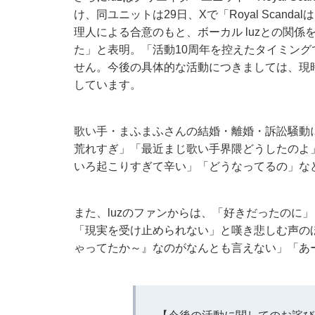
け、同ユニットは29日、Xで「Royal Scanda
理人による合意のもと、ボーカル luzとの関
た」と表明。「活動10周年を控えたタイミン
せん。今後の具体的な活動につきましては、現
しています。
歌い手・まふまふさんの結婚・離婚・訴訟騒動
荒れすぎ」「最近まじ歌い手界隈どうしたのよ
いろ起こりすぎて辛い」「どうなってるの」な
また、luzのファンからは、「好きだったのに
「現実を受け止められない」と嘆き悲しむ声の
ゃってたか～』なのがなんとも言えない」「あー