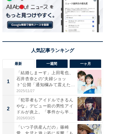
最新
一週間
一ヶ月
「結婚しまーす」上田竜也、
「さす
石井杏奈との“夫婦ショッ
は」高
1
1
ト”公開「通知欄みて震えた」
災地を
「...
「カ...
2025/11/27
2026/08/0
「犯罪者もアイドルできるん
「女の
やな」デビュー前の男性アイ
介、バ
2
2
ドルが炎上。「事件から半年
らのプレ
も...
愛...
2026/03/25
2026/08/0
「いつ子供産んだの」篠崎
「脚が
愛、女児と遊ぶ姿に反響「も
横川尚