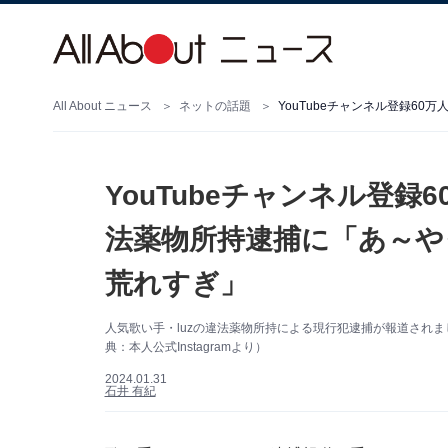
All About ニュース
ネットの話題
YouTubeチャンネル登録
法薬物所持逮捕に「あ～や
荒れすぎ」
人気歌い手・luzの違法薬物所持による現行犯逮捕が報道されま
典：本人公式Instagramより）
2024.01.31
石井 有紀