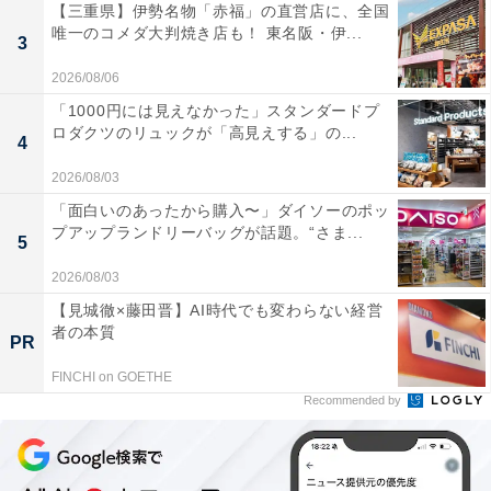
【三重県】伊勢名物「赤福」の直営店に、全国
唯一のコメダ大判焼き店も！ 東名阪・伊...
3
2026/08/06
「1000円には見えなかった」スタンダードプ
ロダクツのリュックが「高見えする」の...
4
2026/08/03
「面白いのあったから購入〜」ダイソーのポッ
プアップランドリーバッグが話題。“さま...
5
2026/08/03
【見城徹×藤田晋】AI時代でも変わらない経営
者の本質
PR
FINCHI on GOETHE
Recommended by