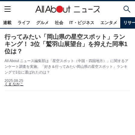
連載
ライフ
グルメ
社会
IT・ビジネス
エンタメ
リサ
行ってみたい「岡山県の星空スポット」ラン
キング！ 3位「鷲羽山展望台」を抑えた同率1
位は？
All About ニュース編集部は「星空スポット（中国・四国地方）」に関するア
ンケート調査を実施。「好き＆行ってみたい岡山県の星空スポット」ランキ
ングで1位に選ばれたのは？
2025.08.25
くま なかこ