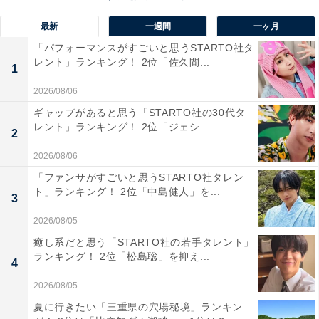
トキャンプ場。
最新
一週間
一ヶ月
「パフォーマンスがすごいと思うSTARTO社タ
広々としたキャンプサイトやフル装備のコテージを完備
レント」ランキング！ 2位「佐久間...
1
し、初心者からベテランのキャンパーまで楽しめます。
2026/08/06
満天の星空が現れる夜はキャンプサイト全体が幻想的な
ギャップがあると思う「STARTO社の30代タ
雰囲気に。夜間もスタッフが常駐しているので安心で
レント」ランキング！ 2位「ジェシ...
2
す。
2026/08/06
回答コメントでは「澄んだ空気と光が少ない静かな環境
「ファンサがすごいと思うSTARTO社タレン
ト」ランキング！ 2位「中島健人」を...
で、落ち着いて星空を眺められる」（30代女性／神奈川
3
県）、「キャンプもしたい」（30代男性／東京都）、
2026/08/05
「最高のロケーションで星空観測を満喫する事が出来る
癒し系だと思う「STARTO社の若手タレント」
ので」（30代女性／東京都）などの声が集まりました。
ランキング！ 2位「松島聡」を抑え...
4
2026/08/05
夏に行きたい「三重県の穴場秘境」ランキン