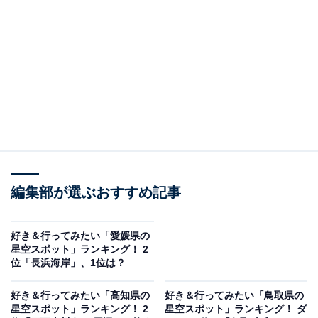
同率2位：日和佐うみがめ博物館カレッタ周辺海岸
／29票
同率2位、1つ目は日和佐うみがめ博物館カレッタ周辺海
岸です。ウミガメの産卵地に隣接するウミガメ専門の博
物館。
夕暮れ時の海岸は一面がピンクに染まり幻想的な雰囲気
に。ウミガメの産卵時期は夜間立ち入りが禁止になるた
編集部が選ぶおすすめ記事
め、星空を見る際には確認が必要です。
回答者からは「ウミガメが上陸する砂浜で星を眺めてみ
好き＆行ってみたい「愛媛県の
星空スポット」ランキング！ 2
たいから」（30代女性／徳島県）、「行ってみたいか
位「長浜海岸」、1位は？
ら」（20代男性／埼玉県）、「光源が少ないから、星空
がとても綺麗に見えるので」（50代男性／広島県）とい
好き＆行ってみたい「高知県の
好き＆行ってみたい「鳥取県の
星空スポット」ランキング！ 2
星空スポット」ランキング！ ダ
ったコメントが寄せられています。