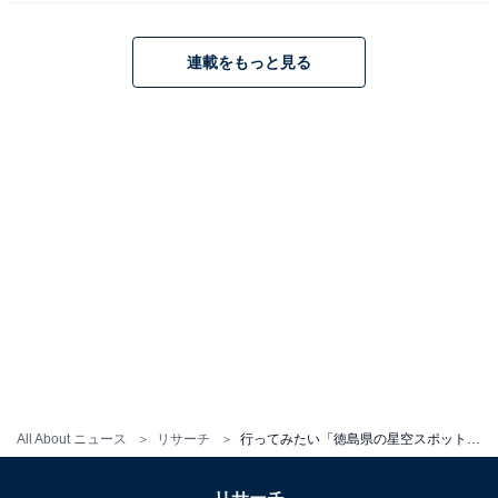
イフスタイル・金融・育児・エンタメ関連。
連載をもっと見る
9位までの全ランキング結果を見
次ページ
る
All About ニュース
リサーチ
行ってみたい「徳島県の星空スポット」ランキング！ 1位は「剣山」、では続く2位は？