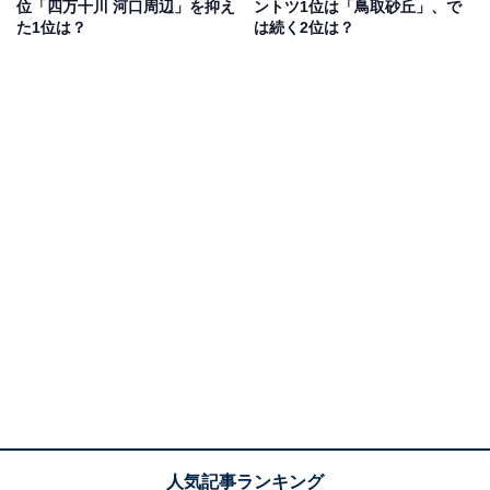
位「四万十川 河口周辺」を抑え
ントツ1位は「鳥取砂丘」、で
た1位は？
は続く2位は？
同率2位：四国三郎の郷キャンプ場／29票
同率2位、2つ目は四国三郎の郷キャンプ場です。「総合
アウトドアパラダイス」をキーワードに設立されたオー