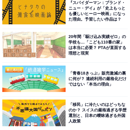
『スパイダーマン：ブランド・
ることでも有名です。肉眼でも360度、星が降り注ぐよ
ニュー・デイ』が「史上もっと
も優しいヒーロー映画」になっ
うな絶景を堪能できます。
た理由。予習したい作品は？
回答者からは「山の上だから綺麗に見れそう」（30代男
20年間「駆け込み実績ゼロ」の
性／群馬県）、「周囲に街明かりがほとんどないため、
学校も…「こども110番の家」
は本当に必要？ PTAが直面する
星空観察には抜群の環境です」（50代男性／東京都）、
理想と現実
「標高が高く、星が近くに感じられるスポットとして人
気だから」（50代女性／兵庫県）といったコメントが寄
せられています。
「青春18きっぷ」販売激減の裏
に何が？ 連続利用の厳格化だけ
ではない「本当の理由」
※回答コメントは原文ママです
「移民」に冷たいのはどっちな
この記事の筆者：くま なかこ プロフィール
のか？ スイスの厳格過ぎる学歴
編集プロダクション出身のフリーランスエディター。編
選別と、日本の曖昧過ぎる外国
人政策
集・執筆・校閲・SNS運用担当として月間120本以上の
コンテンツ制作に携わっています。得意なジャンルはラ