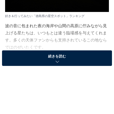
好き＆行ってみたい「徳島県の星空スポット」ランキング
波の音に包まれた夜の海岸や山間の高原に佇みながら見
上げる星たちは、いつもとは違う臨場感を与えてくれま
す。多くの天体ファンからも支持されているこの地なら
ではのぜいたくです。
続きを読む
All About ニュース編集部は8月13～15日の期間、全国10
～60代の男女214人を対象に「星空スポット（中国・四
国地方）」に関するアンケート調査を実施しました。今
回はその中から「好き＆行ってみたい徳島県の星空スポ
ット」ランキングを紹介します！
＞9位までの全ランキング結果を見る