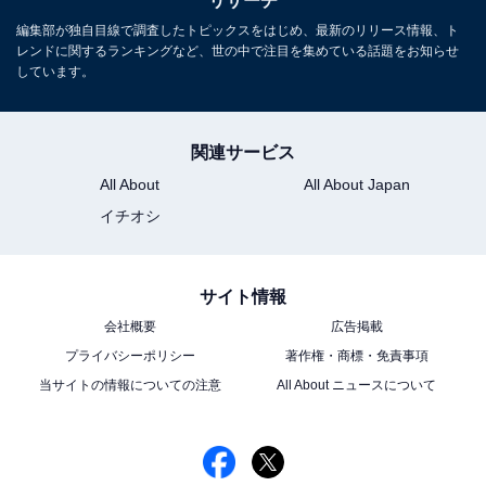
リサーチ
編集部が独自目線で調査したトピックスをはじめ、最新のリリース情報、ト
レンドに関するランキングなど、世の中で注目を集めている話題をお知らせ
こちらもおすすめ
しています。
好き＆行ってみたい「香川県の星空スポット」
ランキング！ 2位「父母ヶ浜」を抑えた1位は？
関連サービス
All About
All About Japan
イチオシ
サイト情報
会社概要
広告掲載
1
2
プライバシーポリシー
著作権・商標・免責事項
当サイトの情報についての注意
All About ニュースについて