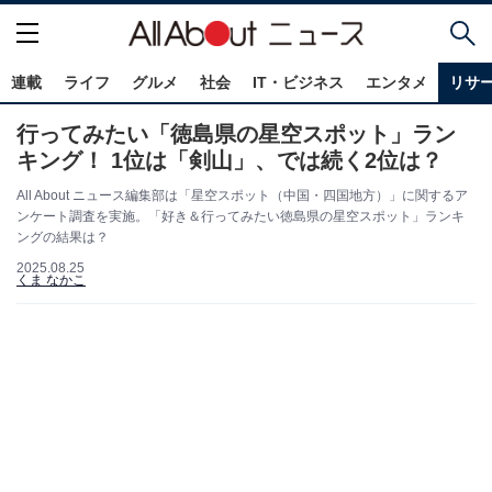
連載
ライフ
グルメ
社会
IT・ビジネス
エンタメ
リサ
行ってみたい「徳島県の星空スポット」ラン
キング！ 1位は「剣山」、では続く2位は？
All About ニュース編集部は「星空スポット（中国・四国地方）」に関するア
ンケート調査を実施。「好き＆行ってみたい徳島県の星空スポット」ランキ
ングの結果は？
2025.08.25
くま なかこ