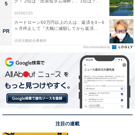
グ！ 2位は「比奈知ダム湖畔」、1位は？...
5
2025/07/25
カードローン50万円以上の人は、返済を3～6
ヶ月停止して『大幅に減額してから返済...
PR
渋谷法務総合事務所
Recommended by
1位：剣山／44票
1位にランクインしたのは、剣山です。西日本で2番目の
高さを誇り、頂上付近までは登山リフトで気軽にアクセ
ス可能。
注目の連載
光害が最も少ない地域といわれ、国内屈指の星空が広が