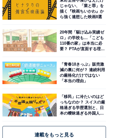
東野圭吾や湊かなえだけ
じゃない、「業と罪」を
描く『映画ちいかわ』か
ら強く連想した映画8選
20年間「駆け込み実績ゼ
ロ」の学校も…「こども
110番の家」は本当に必
要？ PTAが直面する理想
と現実
「青春18きっぷ」販売激
減の裏に何が？ 連続利用
の厳格化だけではない
「本当の理由」
「移民」に冷たいのはど
っちなのか？ スイスの厳
格過ぎる学歴選別と、日
本の曖昧過ぎる外国人政
策
連載をもっと見る