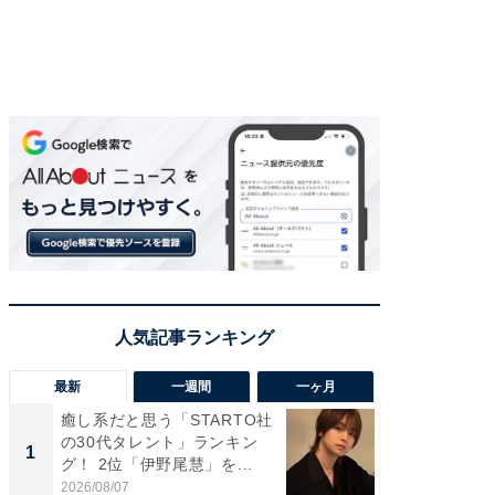
最新
一週間
一ヶ月
癒し系だと思う「STARTO社
癒し系だ
の30代タレント」ランキン
の若手
1
1
グ！ 2位「伊野尾慧」を...
グ！ 2
2026/08/07
2026/08/0