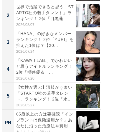
世界で活躍できると思う「ST
「パフ
ARTO社の若手タレント」ラ
思うST
2
2
ンキング！ 2位「目黒蓮...
ンキング
2026/08/07
2026/08/0
「HANA」の好きなメンバー
ギャップ
ランキング！ 2位「YURI」を
RTO社
3
3
抑えた1位は？【20...
キング！
2026/07/24
2026/08/0
「KAWAII LAB.」でかわいい
癒し系だ
と思うアイドルランキング！
の30代
4
4
2位「櫻井優衣」...
グ！ 2
2026/07/20
2026/08/0
【女性が選ぶ】演技がうまい
「ファン
「STARTO社の若手タレン
ARTO
5
5
ト」ランキング！ 2位「永...
グ！ 2
2026/05/27
2026/08/0
65歳以上の方は要確認「イン
「歯を失
プラントは保険適用か？」あ
必ずや
PR
PR
なたに沿った治療法や費用
インプ
を...
あんしんインプラント
あんしん