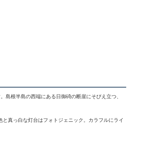
す。島根半島の西端にある日御碕の断崖にそびえ立つ、
色と真っ白な灯台はフォトジェニック。カラフルにライ