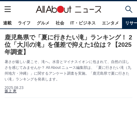
連載
ライフ
グルメ
社会
IT・ビジネス
エンタメ
リサ
鹿児島県で「夏に行きたい滝」ランキング！ 2
位「大川の滝」を僅差で抑えた1位は？【2025
年調査】
暑さが厳しい夏こそ、滝へ。水音とマイナスイオンに包まれて、自然の涼し
さを感じてみませんか？ All About ニュース編集部は、「夏に行きたい滝（九
州地方・沖縄）」に関するアンケート調査を実施。「鹿児島県で夏に行きた
い滝」ランキングを発表します。
2025.08.23
坂上 恵