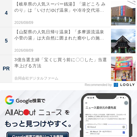
【岐阜県の人気スーパー銭湯】「湯どころ み
のり」は「いけだゆげ温泉」や冷冷交代浴...
4
2026/08/09
【山梨県の人気日帰り温泉】「多摩源流温泉
小菅の湯」は大自然に囲まれた癒やしの施...
5
2026/08/09
3億当選主婦「宝くじ買う前に〇〇した」当選
率上げる方法
PR
合同会社デジタルファーム
Recommended by