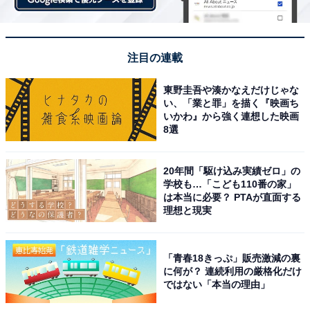
注目の連載
東野圭吾や湊かなえだけじゃな
い、「業と罪」を描く『映画ち
いかわ』から強く連想した映画
8選
20年間「駆け込み実績ゼロ」の
学校も…「こども110番の家」
は本当に必要？ PTAが直面する
理想と現実
「青春18きっぷ」販売激減の裏
に何が？ 連続利用の厳格化だけ
ではない「本当の理由」