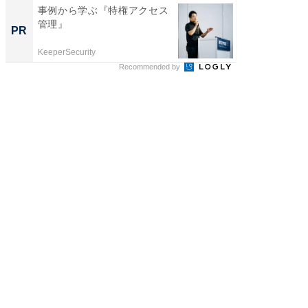
事例から学ぶ『特権アクセス
「捨て
管理』
い」捨
PR
PR
ったの
KeeperSecurity
UR都市機
Recommended by