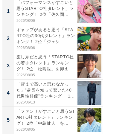
「パフォーマンスがすごいと
「癒し系
思うSTARTO社タレント」ラ
タレント
1
1
ンキング！ 2位「佐久間...
「井ノ原
2026/08/06
2026/08/0
ギャップがあると思う「STA
ギャップ
RTO社の30代タレント」ラン
RTO社
2
2
キング！ 2位「ジェシ...
キング！
2026/08/06
2026/08/0
癒し系だと思う「STARTO社
癒し系だ
の若手タレント」ランキン
の若手
3
3
グ！ 2位「松島聡」を抑え...
グ！ 2
2026/08/05
2026/08/0
「背まで高いと思わなかっ
「世界で
た」“身長を知って驚いた40
ARTO
4
4
代男性俳優”ランキング！ 1...
グ！ 2
2026/06/13
2026/08/0
「ファンサがすごいと思うST
スタイ
ARTO社タレント」ランキン
ニア」ラ
5
5
グ！ 2位「中島健人」を...
我（ACE
2026/08/05
2026/08/0