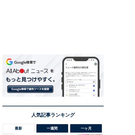
最新
一週間
一ヶ月