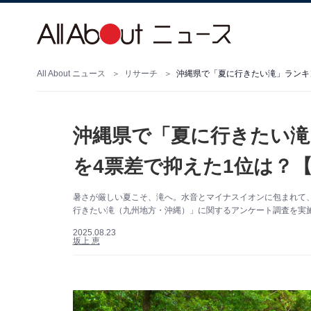
All About ニュース
リサーチ
沖縄県で「夏に行きたい滝」ランキン
沖縄県で「夏に行きたい滝
を4票差で抑えた1位は？【
暑さが厳しい夏こそ、滝へ。水音とマイナスイオンに包まれて、自然
行きたい滝（九州地方・沖縄）」に関するアンケート調査を実
2025.08.23
坂上 恵