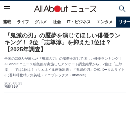
連載
ライフ
グルメ
社会
IT・ビジネス
エンタメ
リサ
『鬼滅の刃』の魘夢を演じてほしい俳優ラン
キング！ 2位「志尊淳」を抑えた1位は？
【2025年調査】
全国の250人が選んだ『鬼滅の刃』の魘夢を演じてほしい俳優ランキング！
All About ニュース編集部が実施したアンケート調査結果から、2位は「志尊
淳」、では1位は？（サムネイル画像出典：『鬼滅の刃』公式ポータルサイト
(C)吾峠呼世晴／集英社・アニプレックス・ufotable）
2025.08.23
福島 ゆき