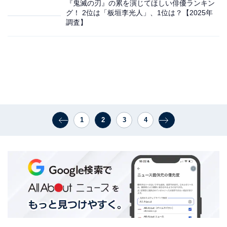
『鬼滅の刃』の累を演じてほしい俳優ランキン
グ！ 2位は「板垣李光人」、1位は？【2025年
調査】
1
2
3
4