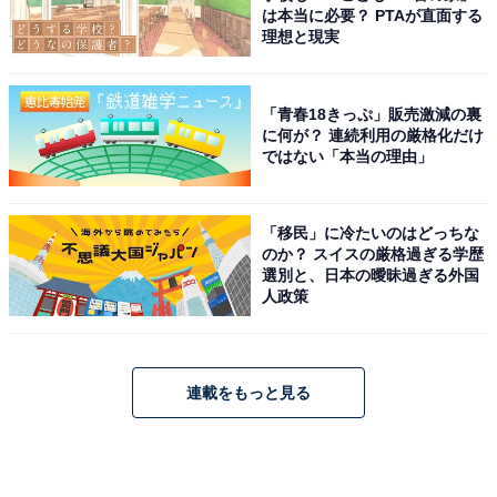
は本当に必要？ PTAが直面する
理想と現実
「青春18きっぷ」販売激減の裏
に何が？ 連続利用の厳格化だけ
ではない「本当の理由」
「移民」に冷たいのはどっちな
のか？ スイスの厳格過ぎる学歴
選別と、日本の曖昧過ぎる外国
人政策
連載をもっと見る