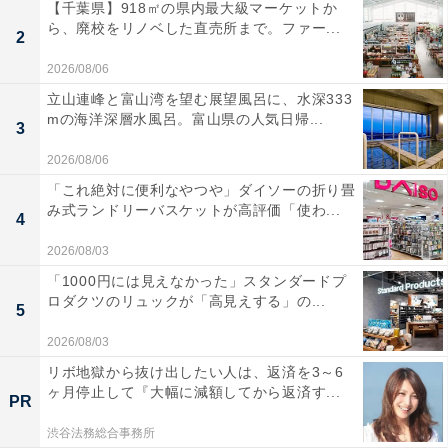
【千葉県】918㎡の県内最大級マーケットか
ら、廃校をリノベした直売所まで。ファー...
2
2026/08/06
立山連峰と富山湾を望む展望風呂に、水深333
mの海洋深層水風呂。富山県の人気日帰...
3
2026/08/06
「これ絶対に便利なやつや」ダイソーの折り畳
み式ランドリーバスケットが高評価「使わ...
4
2026/08/03
「1000円には見えなかった」スタンダードプ
ロダクツのリュックが「高見えする」の...
5
2026/08/03
リボ地獄から抜け出したい人は、返済を3～6
ヶ月停止して『大幅に減額してから返済す...
PR
渋谷法務総合事務所