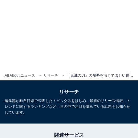
All About ニュース
リサーチ
『鬼滅の刃』の魘夢を演じてほしい俳優ランキング！ 2位「志尊淳」を抑えた1位は？【2025年調査】
リサーチ
編集部が独自目線で調査したトピックスをはじめ、最新のリリース情報、ト
レンドに関するランキングなど、世の中で注目を集めている話題をお知らせ
しています。
関連サービス