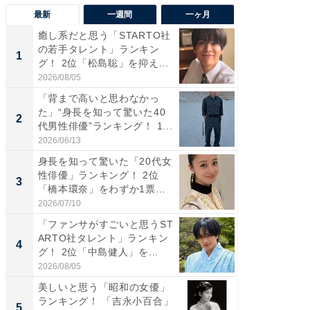
最新
一週間
一ヶ月
癒し系だと思う「STARTO社
「癒し系
の若手タレント」ランキン
タレント
1
1
グ！ 2位「松島聡」を抑え...
「井ノ原
2026/08/05
2026/08/0
「背まで高いと思わなかっ
ギャップ
た」“身長を知って驚いた40
RTO社
2
2
代男性俳優”ランキング！ 1...
キング！
2026/06/13
2026/08/0
身長を知って驚いた「20代女
癒し系だ
性俳優」ランキング！ 2位
の若手
3
3
「橋本環奈」をわずか1票
グ！ 2
差...
2026/07/10
2026/08/0
「ファンサがすごいと思うST
「ギャッ
ARTO社タレント」ランキン
RTO社
4
4
グ！ 2位「中島健人」を...
グ！ 2
2026/08/05
2026/07/3
美しいと思う「昭和の女優」
「世界で
ランキング！ 「吉永小百合」
ARTO
5
5