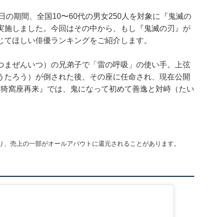
月6〜8日の期間、全国10〜60代の男女250人を対象に『鬼滅の
実施しました。今回はその中から、もし『鬼滅の刃』が
じてほしい俳優ランキングをご紹介します。
つまぜんいつ）の兄弟子で「雷の呼吸」の使い手。上弦
うたろう）が倒された後、その座に任命され、現在公開
 猗窩座再来』では、鬼になって初めて善逸と対峙（たい
り、売上の一部がオールアバウトに還元されることがあります。