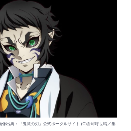
画像出典：
『鬼滅の刃』公式ポータルサイト
(C)吾峠呼世晴／集