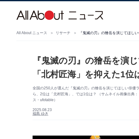
All About ニュース
リサーチ
『鬼滅の刃』の獪岳を演じてほしい俳
『鬼滅の刃』の獪岳を演じ
「北村匠海」を抑えた1位は
全国の250人が選んだ『鬼滅の刃』の獪岳を演じてほしい俳優ランキ
ら、2位は「北村匠海」、では1位は？ （サムネイル画像出典：
ス・ufotable）
2025.08.23
福島 ゆき