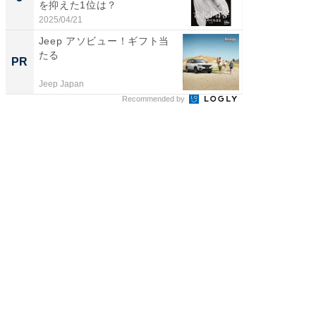
を抑えた1位は？
グ！ 2
2025/04/21
2026/08/0
Jeep アソビュー！ギフト当
これが
たる
事例集
PR
PR
Jeep Japan
株式会社
Recommended by