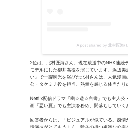
A post shared by 北村匠海/
2位は、北村匠海さん。現在放送中のNHK連続
モデルにした柳井嵩役を演じています。浜辺美
い』で一躍脚光を浴びた北村さんは、人気漫画
公・タケミチ役を担当。熱量を感じる体当たり
Netflix配信ドラマ『幽☆遊☆白書』でも主
画『悪い夏』でも主演を務め、闇落ちしていく
回答者からは、「ビジュアルが似ている。感情
情演技がとてもうまく、獪岳の持つ複雑な心境