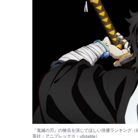
『鬼滅の刃』の獪岳を演じてほしい俳優ランキング（
英社・アニプレックス・ufotable）