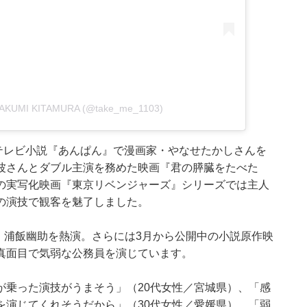
TAKUMI KITAMURA (@take_me_1103)
テレビ小説『あんぱん』で漫画家・やなせたかしさんを
波さんとダブル主演を務めた映画『君の膵臓をたべた
の実写化映画『東京リベンジャーズ』シリーズでは主人
の演技で観客を魅了しました。
人公・浦飯幽助を熱演。さらには3月から公開中の小説原作映
真面目で気弱な公務員を演じています。
が乗った演技がうまそう」（20代女性／宮城県）、「感
を演じてくれそうだから」（30代女性／愛媛県）、「弱