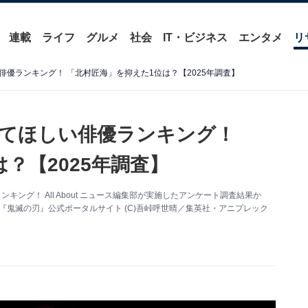
連載
ライフ
グルメ
社会
IT・ビジネス
エンタメ
リ
優ランキング！ 「北村匠海」を抑えた1位は？【2025年調査】
てほしい俳優ランキング！
？【2025年調査】
ング！ All About ニュース編集部が実施したアンケート調査結果か
『鬼滅の刃』公式ポータルサイト (C)吾峠呼世晴／集英社・アニプレック