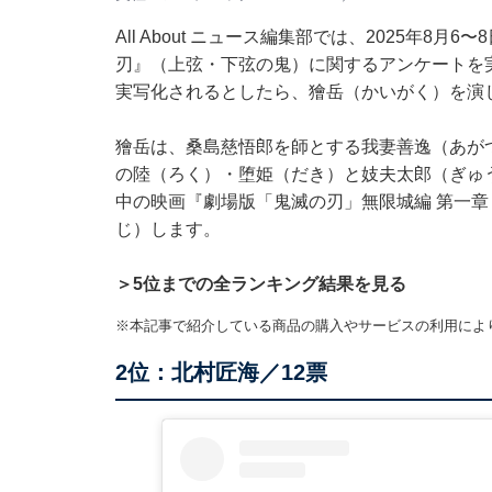
All About ニュース編集部では、2025年8
刃』（上弦・下弦の鬼）に関するアンケートを
実写化されるとしたら、獪岳（かいがく）を演
獪岳は、桑島慈悟郎を師とする我妻善逸（あが
の陸（ろく）・堕姫（だき）と妓夫太郎（ぎゅ
中の映画『劇場版「鬼滅の刃」無限城編 第一章
じ）します。
＞5位までの全ランキング結果を見る
※本記事で紹介している商品の購入やサービスの利用によ
2位：北村匠海／12票