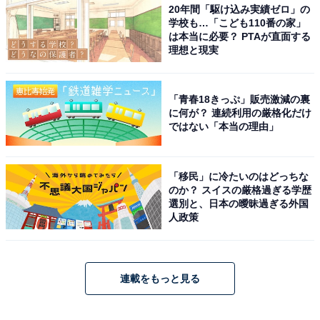
20年間「駆け込み実績ゼロ」の
学校も…「こども110番の家」
は本当に必要？ PTAが直面する
理想と現実
「青春18きっぷ」販売激減の裏
に何が？ 連続利用の厳格化だけ
ではない「本当の理由」
「移民」に冷たいのはどっちな
のか？ スイスの厳格過ぎる学歴
選別と、日本の曖昧過ぎる外国
人政策
連載をもっと見る