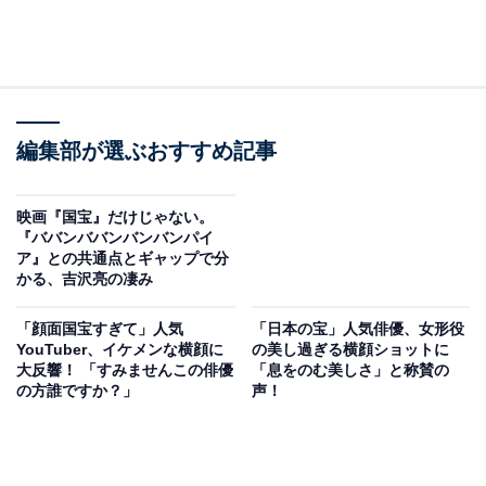
編集部が選ぶおすすめ記事
映画『国宝』だけじゃない。
『ババンババンバンバンパイ
ア』との共通点とギャップで分
かる、吉沢亮の凄み
「顔面国宝すぎて」人気
「日本の宝」人気俳優、女形役
YouTuber、イケメンな横顔に
の美し過ぎる横顔ショットに
大反響！ 「すみませんこの俳優
「息をのむ美しさ」と称賛の
の方誰ですか？」
声！