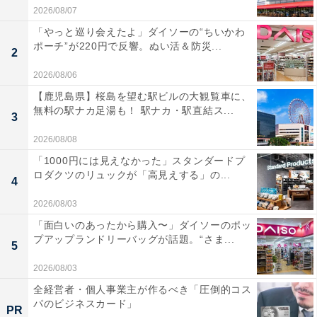
2026/08/07
「やっと巡り会えたよ」ダイソーの“ちいかわ
ポーチ”が220円で反響。ぬい活＆防災...
2
2026/08/06
【鹿児島県】桜島を望む駅ビルの大観覧車に、
無料の駅ナカ足湯も！ 駅ナカ・駅直結ス...
3
2026/08/08
「1000円には見えなかった」スタンダードプ
ロダクツのリュックが「高見えする」の...
4
2026/08/03
「面白いのあったから購入〜」ダイソーのポッ
プアップランドリーバッグが話題。“さま...
5
2026/08/03
全経営者・個人事業主が作るべき「圧倒的コス
パのビジネスカード」
PR