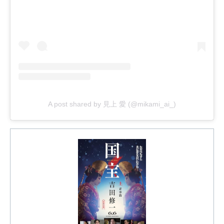
A post shared by 見上 愛 (@mikami_ai_)