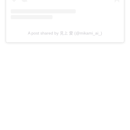
A post shared by 見上 愛 (@mikami_ai_)