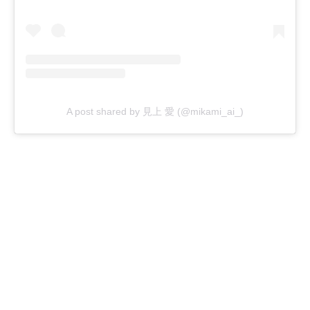
A post shared by 見上 愛 (@mikami_ai_)