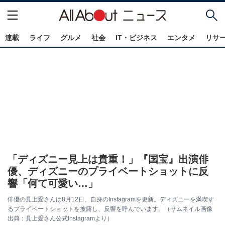
連載
ライフ
グルメ
社会
IT・ビジネス
エンタメ
リサ
「ディズニー見上は貴重！」『国宝』出演俳
優、ディズニーのプライベートショットに反
響「何て可愛い…」
俳優の見上愛さんは8月12日、自身のInstagramを更新。ディズニーを満喫す
るプライベートショットを披露し、反響を呼んでいます。（サムネイル画像
出典：見上愛さん公式Instagramより）