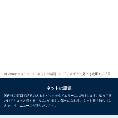
All About ニュース
ネットの話題
「ディズニー見上は貴重！」『国宝』出演俳優、ディズニーのプライベートショットに反響「何て可愛い…」
ネットの話題
国内外のSNSで話題の人＆トピックをタイムリーにお届けします。知ってる
だけでちょっと得する、なんだか楽しい気分になれる、ネット発「知ら（な
きゃ）損」ニュースが盛りだくさん。