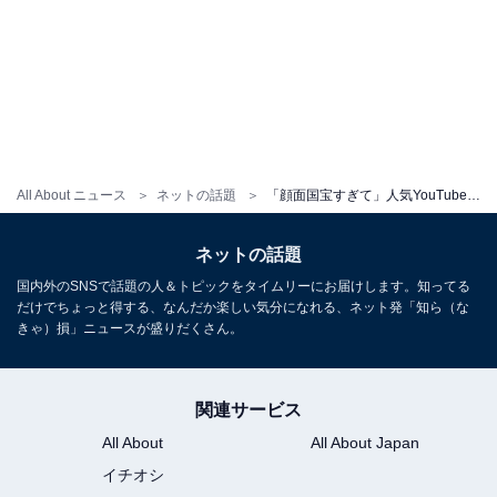
All About ニュース
ネットの話題
「顔面国宝すぎて」人気YouTuber、イケメンな横顔に大反響！ 「すみませんこの俳優の方誰ですか？」
ネットの話題
国内外のSNSで話題の人＆トピックをタイムリーにお届けします。知ってる
だけでちょっと得する、なんだか楽しい気分になれる、ネット発「知ら（な
きゃ）損」ニュースが盛りだくさん。
関連サービス
All About
All About Japan
イチオシ