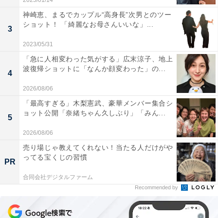
2025/01/14
神崎恵、まるでカップル“高身長”次男とのツー
ショット！ 「綺麗なお母さんいいな」...
3
2023/05/31
「急に人相変わった気がする」広末涼子、地上
波復帰ショットに「なんか顔変わった」の...
4
2026/08/06
「最高すぎる」木梨憲武、豪華メンバー集合シ
ョット公開「奈緒ちゃん久しぶり」「みん...
5
2026/08/06
売り場じゃ教えてくれない！当たる人だけがや
ってる宝くじの習慣
PR
合同会社デジタルファーム
Recommended by