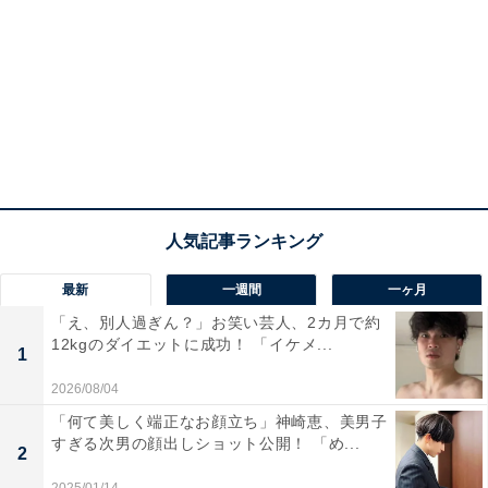
最新
一週間
一ヶ月
「え、別人過ぎん？」お笑い芸人、2カ月で約
12kgのダイエットに成功！ 「イケメ...
1
2026/08/04
「何て美しく端正なお顔立ち」神崎恵、美男子
すぎる次男の顔出しショット公開！ 「め...
2