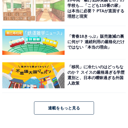
20年間「駆け込み実績ゼロ」の
学校も…「こども110番の家」
は本当に必要？ PTAが直面する
理想と現実
「青春18きっぷ」販売激減の裏
に何が？ 連続利用の厳格化だけ
ではない「本当の理由」
「移民」に冷たいのはどっちな
のか？ スイスの厳格過ぎる学歴
選別と、日本の曖昧過ぎる外国
人政策
連載をもっと見る