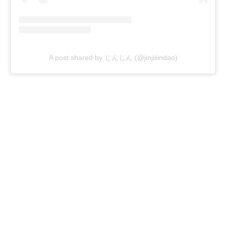
A post shared by じんじん (@jinjiiiindao)