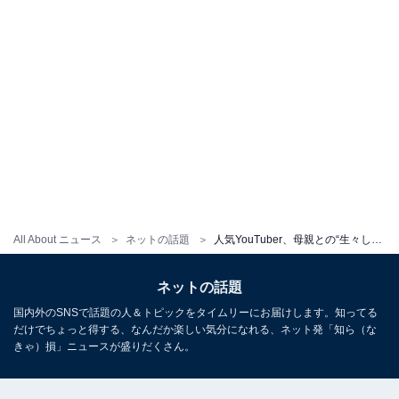
All About ニュース
ネットの話題
人気YouTuber、母親との“生々しすぎる話”に反響「この親子やっぱり最高やわｗ」「マジリン美脚で草」
ネットの話題
国内外のSNSで話題の人＆トピックをタイムリーにお届けします。知ってる
だけでちょっと得する、なんだか楽しい気分になれる、ネット発「知ら（な
きゃ）損」ニュースが盛りだくさん。