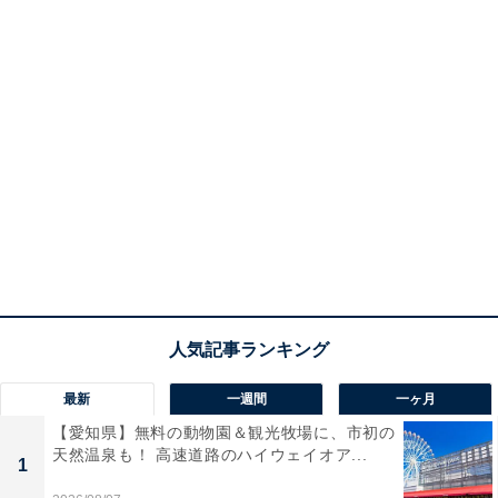
最新
一週間
一ヶ月
【愛知県】無料の動物園＆観光牧場に、市初の
天然温泉も！ 高速道路のハイウェイオア...
1