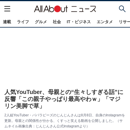
連載
ライフ
グルメ
社会
IT・ビジネス
エンタメ
リサ
人気YouTuber、母親との“生々しすぎる話”に
反響「この親子やっぱり最高やわｗ」「マジ
リン美脚で草」
2人組YouTuber・パパラピーズのじんじんさんは8月8日、自身のInstagramを
更新。母親との関係性が分かる、くすっと笑える動画を公開しました。（サ
ムネイル画像出典：じんじんさん公式Instagramより）