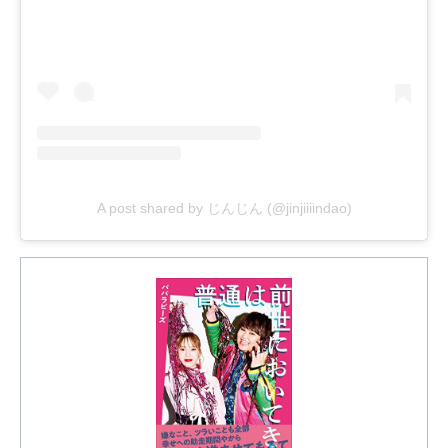
A post shared by じんじん (@jinjiiiindao)