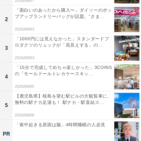
2026/08/07
「面白いのあったから購入〜」ダイソーのポッ
プアップランドリーバッグが話題。“さま...
2
2026/08/03
「1000円には見えなかった」スタンダードプ
ロダクツのリュックが「高見えする」の...
3
2026/08/03
「15分で完成してめちゃ楽しかった」3COINS
の「モールドールトレカケースキッ...
4
2026/08/05
【鹿児島県】桜島を望む駅ビルの大観覧車に、
無料の駅ナカ足湯も！ 駅ナカ・駅直結ス...
5
2026/08/08
「夜中起きる原因は脳」4時間睡眠の人必見
PR