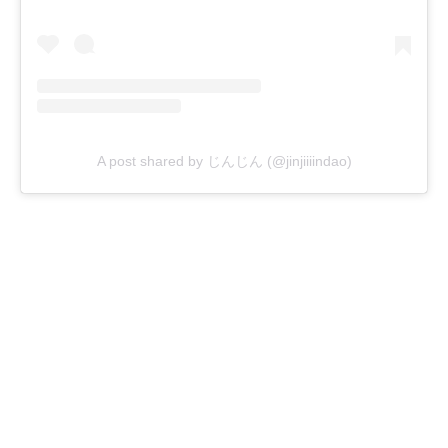
A post shared by じんじん (@jinjiiiindao)