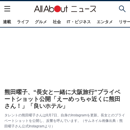
連載
ライフ
グルメ
社会
IT・ビジネス
エンタメ
リサ
熊田曜子、“長女と一緒に大阪旅行”プライベ
ートショット公開「えーめっちゃ近くに熊田
さん！」「良いホテル」
タレントの熊田曜子さんは8月7日、自身のInstagramを更新。長女とのプライ
ベートショットを公開し、反響を呼んでいます。（サムネイル画像出典：熊
田曜子さん公式Instagramより）