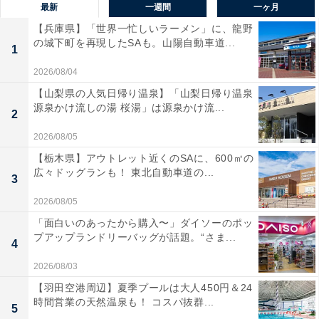
最新
一週間
一ヶ月
【兵庫県】「世界一忙しいラーメン」に、龍野
の城下町を再現したSAも。山陽自動車道...
1
2026/08/04
【山梨県の人気日帰り温泉】「山梨日帰り温泉
源泉かけ流しの湯 桜湯」は源泉かけ流...
2
2026/08/05
【栃木県】アウトレット近くのSAに、600㎡の
広々ドッグランも！ 東北自動車道の...
3
2026/08/05
「面白いのあったから購入〜」ダイソーのポッ
プアップランドリーバッグが話題。“さま...
4
2026/08/03
【羽田空港周辺】夏季プールは大人450円＆24
時間営業の天然温泉も！ コスパ抜群...
5