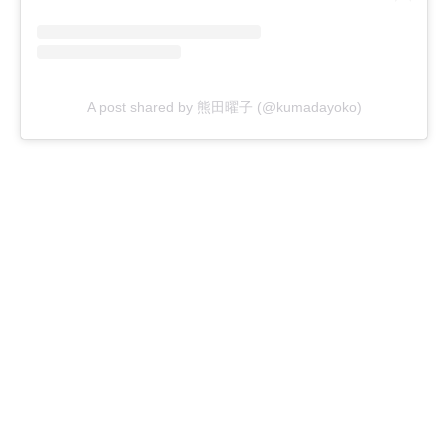
A post shared by 熊田曜子 (@kumadayoko)