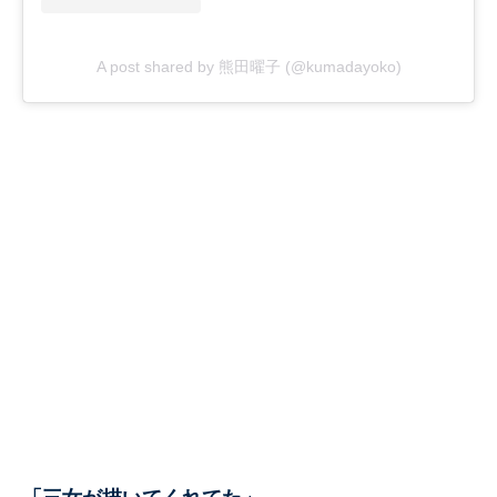
A post shared by 熊田曜子 (@kumadayoko)