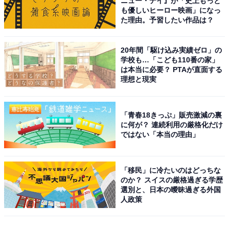
ニュー・デイ』が「史上もっと
も優しいヒーロー映画」になっ
た理由。予習したい作品は？
20年間「駆け込み実績ゼロ」の
学校も…「こども110番の家」
は本当に必要？ PTAが直面する
理想と現実
「青春18きっぷ」販売激減の裏
に何が？ 連続利用の厳格化だけ
ではない「本当の理由」
「移民」に冷たいのはどっちな
のか？ スイスの厳格過ぎる学歴
選別と、日本の曖昧過ぎる外国
人政策