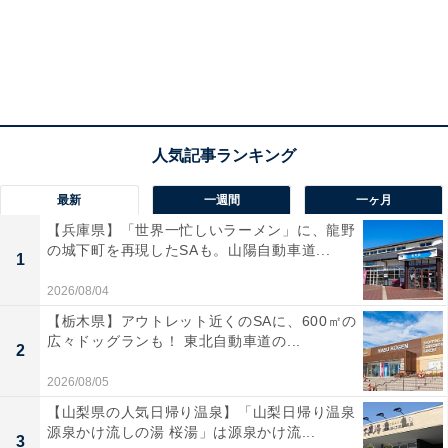
最新
一週間
一ヶ月
【兵庫県】「世界一忙しいラーメン」に、龍野
の城下町を再現したSAも。山陽自動車道...
1
2026/08/04
【栃木県】アウトレット近くのSAに、600㎡の
広々ドッグランも！ 東北自動車道の...
2
2026/08/05
【山梨県の人気日帰り温泉】「山梨日帰り温泉
源泉かけ流しの湯 桜湯」は源泉かけ流...
3