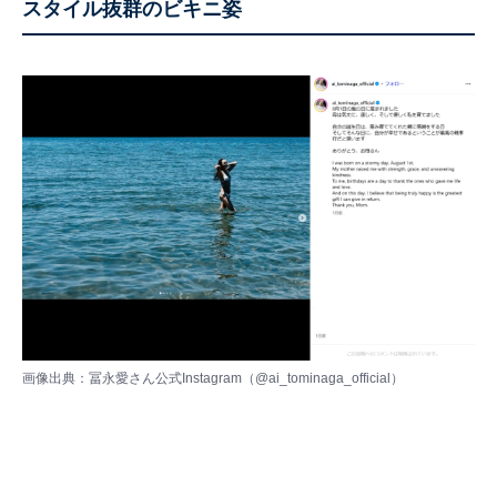
スタイル抜群のビキニ姿
画像出典：冨永愛さん公式Instagram（
@ai_tominaga_official
）