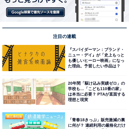
注目の連載
『スパイダーマン：ブランド・
ニュー・デイ』が「史上もっと
も優しいヒーロー映画」になっ
た理由。予習したい作品は？
20年間「駆け込み実績ゼロ」の
学校も…「こども110番の家」
は本当に必要？ PTAが直面する
理想と現実
「青春18きっぷ」販売激減の裏
に何が？ 連続利用の厳格化だけ