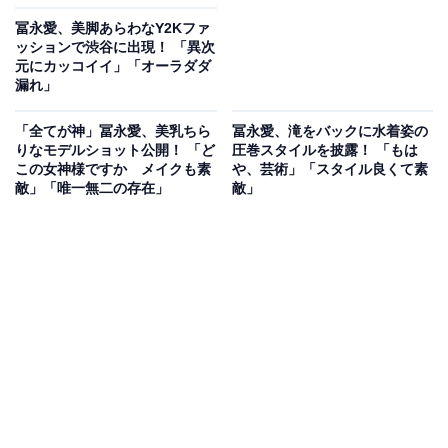
冨永愛、美脚あらわなY2Kファ
ッションで渋谷に出現！ 「異次
元にカッコイイ」「オーラダダ
漏れ」
「全てが神」冨永愛、美乳ちら
冨永愛、滝をバックに水着姿の
りなモデルショット公開！ 「ど
圧巻スタイルを披露！ 「もは
この女神様ですか メイクも素
や、芸術」「スタイル良くて素
敵」「唯一無二の存在」
敵」