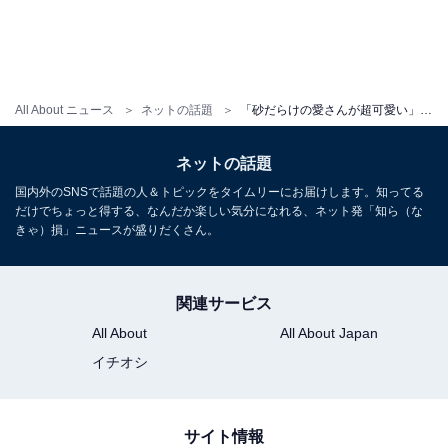
All About ニュース
ネットの話題
「砂だらけの愛さんが超可愛い」冨永愛、スタイル抜群な大胆ビキニ姿を公開！ 「ますますお美しい」
ネットの話題
国内外のSNSで話題の人＆トピックをタイムリーにお届けします。知ってる
だけでちょっと得する、なんだか楽しい気分になれる、ネット発「知ら（な
きゃ）損」ニュースが盛りだくさん。
関連サービス
All About
All About Japan
イチオシ
サイト情報