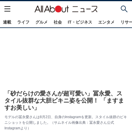
連載
ライフ
グルメ
社会
IT・ビジネス
エンタメ
リサ
「砂だらけの愛さんが超可愛い」冨永愛、ス
タイル抜群な大胆ビキニ姿を公開！ 「ますま
すお美しい」
モデルの冨永愛さんは8月2日、自身のInstagramを更新。スタイル抜群のビキ
ニショットを公開しました。（サムネイル画像出典：冨永愛さん公式
Instagramより）