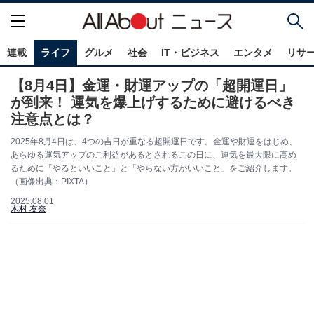
連載
ライフ
グルメ
社会
IT・ビジネス
エンタメ
リサ
【8月4日】金運・財運アップの「超開運日」
が到来！ 運気を爆上げするために避けるべき
注意点とは？
2025年8月4日は、4つの吉日が重なる超開運日です。金運や財運をはじめ、
あらゆる運気アップのご利益があるとされるこの日に、運気を最大限に高め
るために「やるといいこと」と「やらない方がいいこと」をご紹介します。
（画像出典：PIXTA）
2025.08.01
木村 友奈