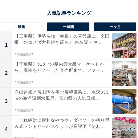
が、天一神が地上を離れているこの期間中は、凶となる
方角の影響を気にすることなく、自由に活動できるチャ
ンスです。
最新
一週間
一ヶ月
また、天一神がいない間は、代わりに「日遊神（にちゆ
【三重県】伊勢名物「赤福」の直営店に、全国
唯一のコメダ大判焼き店も！ 東名阪・伊...
うしん）」という神様が地上に降り、家に滞在するとさ
1
れています。日遊神は清潔な場所を好む一方、汚れた場
2026/08/06
所を嫌い、家の中が散らかっていると災いをもたらすと
【千葉県】918㎡の県内最大級マーケットか
ら、廃校をリノベした直売所まで。ファー...
もいわれています。
2
2026/08/06
この期間は、家の中を丁寧に掃除しておくことが開運ア
立山連峰と富山湾を望む展望風呂に、水深333
クション。特に、キッチンや浴室、トイレなどの水回り
mの海洋深層水風呂。富山県の人気日帰...
3
は邪気がたまりやすいとされているため、いつも以上に
2026/08/06
丁寧な掃除を心がけましょう。清潔に保つことで、日遊
「これ絶対に便利なやつや」ダイソーの折り畳
神のご利益が得られ、運気アップや幸運を引き寄せるこ
み式ランドリーバスケットが高評価「使わ...
4
とにつながるでしょう。