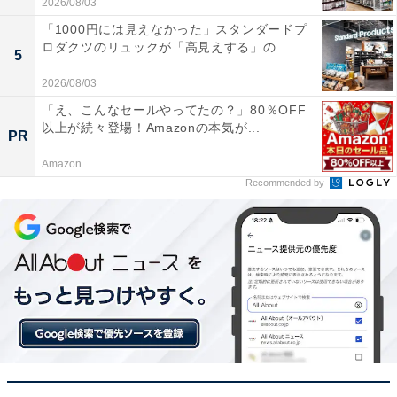
2026/08/03
母倉日
「1000円には見えなかった」スタンダードプ
ロダクツのリュックが「高見えする」の...
5
母倉日（ぼそうにち）とは、「母が子を育てるように、
2026/08/03
天が人々をあたたかく見守り、慈しむ日」とされ、この
日に始めたことは、天の恵みによりいい方向へと導かれ
「え、こんなセールやってたの？」80％OFF
以上が続々登場！Amazonの本気が...
るといわれる縁起のいい日。
PR
Amazon
特に、家庭や愛情にまつわることと相性がよく、結婚や
Recommended by
入籍、プロポーズや告白といった恋愛に関する大切な決
断や行動をするのに最適です。
また、出産や子育てに備えて引っ越しをしたり、新居の
購入やリフォームなど、住まいに関する大切な節目にも
ぴったりです。
さらに母倉日は、「万物が芽吹き、やがて繁栄へと向か