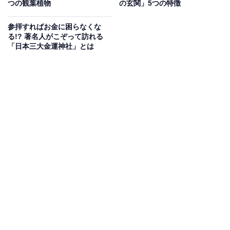
つの観葉植物
の玄関」5つの特徴
参拝すればお金に困らなくな
さらに、「巳の日」は弁財天の縁日でもあります。その
る!? 著名人がこぞって訪れる
ため、弁財天を祭る神社にお参りしたり、「銭洗い」と
「日本三大金運神社」とは
呼ばれるお金を清める習わしを行うことで、より一層の
金運アップが期待できるともいわれています。ヘビを祭
る神社へ足を運ぶのもおすすめです。
天一天上
「天一天上（てんいちてんじょう）」とは、方角の神様
である「天一神（てんいつじん）」が、地上から天に戻
る16日間のことを指します。2025年の8月に訪れる天一
天上の期間は、7月23日から8月7日までとなります。
天一神が地上にいる間は、その方角へ移動すると災いが
あるとされ、引っ越しや旅行の際には注意が必要。です