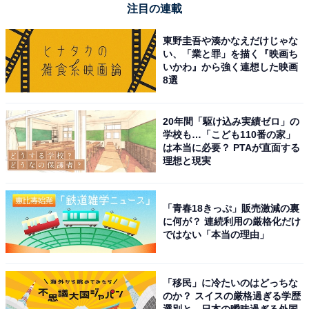
う日」ともいわれ、新たな挑戦やスタートにとてもいい
注目の連載
タイミングです。起業や開業、会社設立といった「これ
東野圭吾や湊かなえだけじゃな
から大きく育てたいこと」を始めるにはベストな日と言
い、「業と罪」を描く『映画ち
えます。
いかわ』から強く連想した映画
8選
大明日
20年間「駆け込み実績ゼロ」の
大明日（だいみょうにち）とは、暦注における「七箇の
学校も…「こども110番の家」
は本当に必要？ PTAが直面する
善日（ななこのぜんにち）」の1つで、「天と地の道が
理想と現実
開かれ、世の中の隅々まで太陽の光が届く日」とされて
います。
「青春18きっぷ」販売激減の裏
に何が？ 連続利用の厳格化だけ
この日は、あらゆる行いに太陽の恵みが与えられるとさ
ではない「本当の理由」
れ、何をやっても物事がスムーズに運びやすいといわれ
る縁起のいい日です。
「移民」に冷たいのはどっちな
のか？ スイスの厳格過ぎる学歴
特に、将来につながるような物事との相性がよく、結婚
選別と、日本の曖昧過ぎる外国