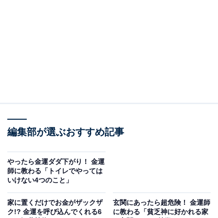
8月4日に訪れる4つの吉日
巳の日
「巳（み）」は、十二支の「ヘビ」を指します。このヘ
ビは、七福神の1柱である弁財天（べんざいてん）の使
いとされており、ヘビが弁財天のもとへ願いを届けてく
れるといわれているのが「巳の日」です。
弁財天は金運や財運にご利益のある神様であり、特に
編集部が選ぶおすすめ記事
「お金に関すること」はこの日のアクションが最適とさ
れています。
やったら金運ダダ下がり！ 金運
師に教わる「トイレでやっては
また、芸事や芸能、学びに関わるご利益もあるので、新
いけない4つのこと」
しい習い事や学びのスタート、自分磨きやスキルアッ
家に置くだけでお金がザックザ
玄関にあったら超危険！ 金運師
プ、試験や勝負ごとへの挑戦にもいい日といえるでしょ
ク!? 金運を呼び込んでくれる6
に教わる「貧乏神に好かれる家
う。