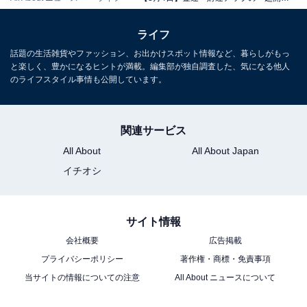
2025年8月4日は、特に金運アップやスキルアップに関す
ライフ
ることを始めるのにぴったりな日です。さらに、転職や
引っ越しなど、人生に大きな変化をもたらすようなチャ
話題の生活雑貨やファッション、お出かけスポット情報など、暮らしがもっ
と楽しく、豊かになるヒントが満載。編集部が独自調査した、気になる他人
レンジにも最適なタイミングでもあります。
のライフスタイル事情も公開しています。
この日の運気をもっと引き寄せたいなら、弁財天やヘビ
関連サービス
を祭る神社へ足を運んでみましょう。どの方角へ行くに
も吉とされているので、さらなるご利益が得られるはず
All About
All About Japan
です。
イチオシ
【やるといいこと】
サイト情報
・新規事業を始める
会社概要
広告掲載
・開店、開業する
プライバシーポリシー
著作権・商標・免責事項
・副業を始める
当サイトの情報についての注意
All About ニュースについて
・投資をする
・口座を開設する