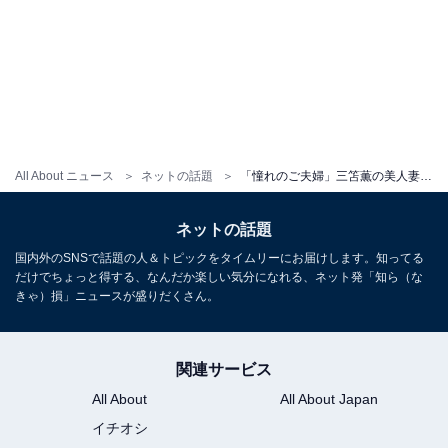
All About ニュース
ネットの話題
「憧れのご夫婦」三笘薫の美人妻、肩出しウエディングショット披露！ 「エクボがまたたまらんくかわいい」
ネットの話題
国内外のSNSで話題の人＆トピックをタイムリーにお届けします。知ってる
だけでちょっと得する、なんだか楽しい気分になれる、ネット発「知ら（な
きゃ）損」ニュースが盛りだくさん。
関連サービス
All About
All About Japan
イチオシ