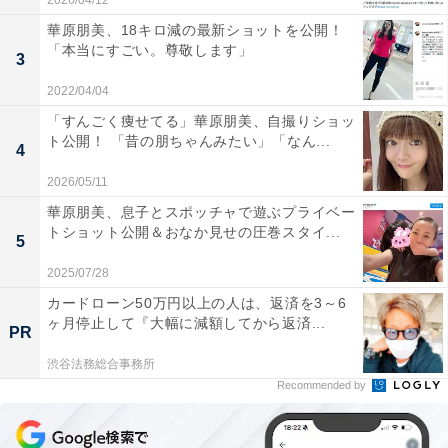
2026/04/12
華原朋美、18キロ減の最新ショットを公開！
「本当にすごい。尊敬します」
3
2022/04/04
「すんごく痩せてる」華原朋美、自撮りショッ
ト公開！ 「昔の朋ちゃんみたい」「なん...
4
2026/05/11
華原朋美、息子とスポッチャで遊ぶプライベー
トショット公開＆おなか見せの圧巻スタイ...
5
2025/07/28
カードローン50万円以上の人は、返済を3～6
ヶ月停止して『大幅に減額してから返済...
PR
渋谷法務総合事務所
Recommended by