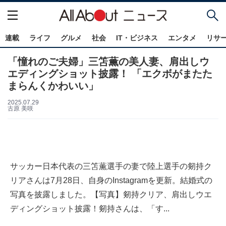
連載
ライフ
グルメ
社会
IT・ビジネス
エンタメ
リサ
「憧れのご夫婦」三笘薫の美人妻、肩出しウ
エディングショット披露！ 「エクボがまたた
まらんくかわいい」
2025.07.29
古原 美咲
サッカー日本代表の三笘薫選手の妻で陸上選手の剱持ク
リアさんは7月28日、自身のInstagramを更新。結婚式の
写真を披露しました。【写真】剱持クリア、肩出しウエ
ディングショット披露！剱持さんは、「す...