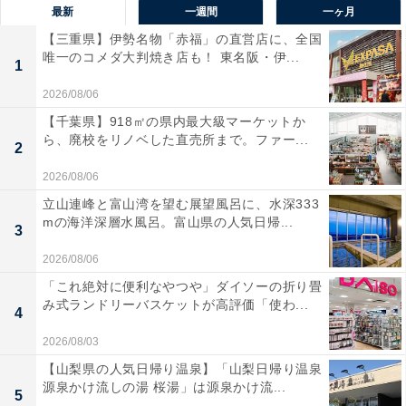
最新
一週間
一ヶ月
【三重県】伊勢名物「赤福」の直営店に、全国
唯一のコメダ大判焼き店も！ 東名阪・伊...
1
2026/08/06
【千葉県】918㎡の県内最大級マーケットか
ら、廃校をリノベした直売所まで。ファー...
2
2026/08/06
立山連峰と富山湾を望む展望風呂に、水深333
mの海洋深層水風呂。富山県の人気日帰...
3
2026/08/06
「これ絶対に便利なやつや」ダイソーの折り畳
み式ランドリーバスケットが高評価「使わ...
4
2026/08/03
【山梨県の人気日帰り温泉】「山梨日帰り温泉
源泉かけ流しの湯 桜湯」は源泉かけ流...
5