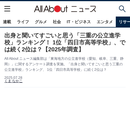
連載
ライフ
グルメ
社会
IT・ビジネス
エンタメ
リサ
出身と聞いてすごいと思う「三重の公立進学
校」ランキング！ 1位「四日市高等学校」、で
は続く2位は？【2025年調査】
All About ニュース編集部は「東海地方の公立進学校（愛知、岐阜、三重、静
岡）」に関するアンケート調査を実施。「出身と聞いてすごいと思う三重の
公立進学校」ランキング、 1位「四日市高等学校」に続く2位は？
2025.07.28
くま なかこ