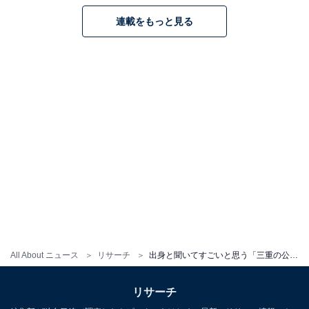
連載をもっと見る
All About ニュース
リサーチ
出身と聞いてすごいと思う「三重の公立進学校」ランキング！ 1位「四日市高等学校」、では続く2位は？【2025年調査】
リサーチ