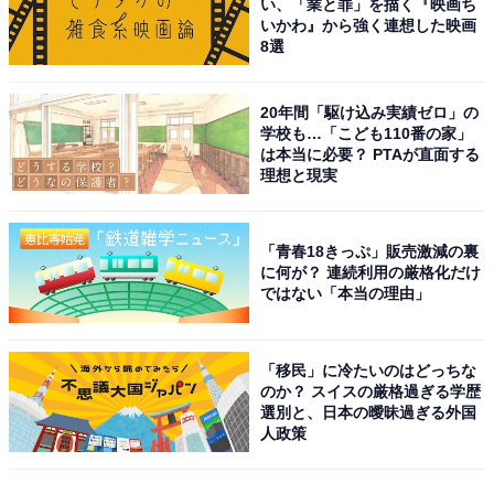
い、「業と罪」を描く『映画ち
いかわ』から強く連想した映画
8選
20年間「駆け込み実績ゼロ」の
学校も…「こども110番の家」
は本当に必要？ PTAが直面する
理想と現実
「青春18きっぷ」販売激減の裏
に何が？ 連続利用の厳格化だけ
ではない「本当の理由」
「移民」に冷たいのはどっちな
のか？ スイスの厳格過ぎる学歴
選別と、日本の曖昧過ぎる外国
人政策