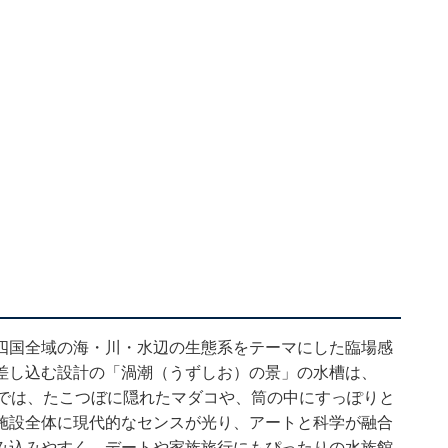
四国全域の海・川・水辺の生態系をテーマにした臨場感
差し込む設計の「渦潮（うずしお）の景」の水槽は、
槽では、たこつぼに隠れたマダコや、筒の中にすっぽりと
施設全体に現代的なセンスが光り、アートと科学が融合
み込みやすく、デートや家族旅行にもぴったりの水族館