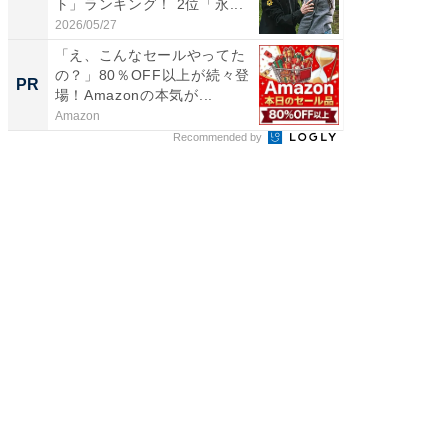
ト」ランキング！ 2位「永...
グ！ 2
2026/05/27
2026/08/0
「え、こんなセールやってた
「今日
の？」80％OFF以上が続々登
変わるA
PR
PR
場！Amazonの本気が...
が見逃
Amazon
Amazon
Recommended by