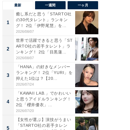
最新
一週間
一ヶ月
癒し系だと思う「STARTO社
癒し系だ
の30代タレント」ランキン
の若手
1
1
グ！ 2位「伊野尾慧」を...
グ！ 2
2026/08/07
2026/08/0
世界で活躍できると思う「ST
「パフ
ARTO社の若手タレント」ラ
思うST
2
2
ンキング！ 2位「目黒蓮...
ンキング
2026/08/07
2026/08/0
「HANA」の好きなメンバー
ギャップ
ランキング！ 2位「YURI」を
RTO社
3
3
抑えた1位は？【20...
キング！
2026/07/24
2026/08/0
「KAWAII LAB.」でかわいい
癒し系だ
と思うアイドルランキング！
の30代
4
4
2位「櫻井優衣」...
グ！ 2
2026/07/20
2026/08/0
【女性が選ぶ】演技がうまい
「ファン
「STARTO社の若手タレン
ARTO
5
5