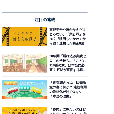
注目の連載
東野圭吾や湊かなえだけ
じゃない、「業と罪」を
描く『映画ちいかわ』か
ら強く連想した映画8選
20年間「駆け込み実績ゼ
ロ」の学校も…「こども
110番の家」は本当に必
要？ PTAが直面する理想
と現実
「青春18きっぷ」販売激
減の裏に何が？ 連続利用
の厳格化だけではない
「本当の理由」
「移民」に冷たいのはど
っちなのか？ スイスの厳