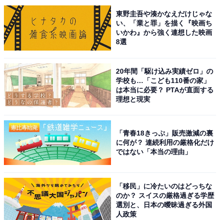
次ページ
10位までのランキング結果を見る
東野圭吾や湊かなえだけじゃな
い、「業と罪」を描く『映画ち
いかわ』から強く連想した映画
8選
20年間「駆け込み実績ゼロ」の
学校も…「こども110番の家」
は本当に必要？ PTAが直面する
理想と現実
「青春18きっぷ」販売激減の裏
に何が？ 連続利用の厳格化だけ
ではない「本当の理由」
「移民」に冷たいのはどっちな
のか？ スイスの厳格過ぎる学歴
選別と、日本の曖昧過ぎる外国
こちらもおすすめ
人政策