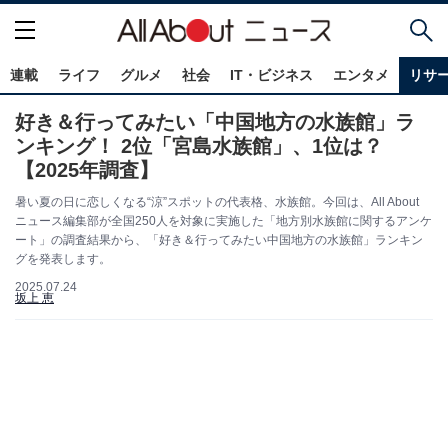
連載
ライフ
グルメ
社会
IT・ビジネス
エンタメ
リサ
好き＆行ってみたい「中国地方の水族館」ラ
ンキング！ 2位「宮島水族館」、1位は？
【2025年調査】
暑い夏の日に恋しくなる“涼”スポットの代表格、水族館。今回は、All About
ニュース編集部が全国250人を対象に実施した「地方別水族館に関するアンケ
ート」の調査結果から、「好き＆行ってみたい中国地方の水族館」ランキン
グを発表します。
2025.07.24
坂上 恵