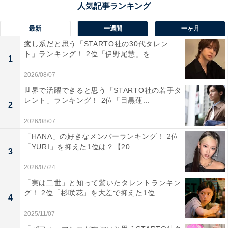
1位：島根県立しまね海洋館 アクアス（島根県）
／61票
最新
一週間
一ヶ月
癒し系だと思う「STARTO社の30代タレン
島根県浜田市の「アクアス」は、中国地方で最大規模を
ト」ランキング！ 2位「伊野尾慧」を...
1
誇る本格的な海洋館です。名物は、シロイルカによる“バ
2026/08/07
ブルリング”のパフォーマンス。透明な泡の輪を口からふ
世界で活躍できると思う「STARTO社の若手タ
わりと出すその光景は、まるで魔法のようで、多くの観
レント」ランキング！ 2位「目黒蓮...
2
覧者を魅了してきました。展示は、「しまねの海から日
本海、そして世界の海へ」をコンセプトに約400種1万点
2026/08/07
の生き物が展示されています。触れる展示や学べる展示
「HANA」の好きなメンバーランキング！ 2位
「YURI」を抑えた1位は？【20...
も充実しており、観て終わるだけでなく、体験を通じて
3
学びが深まるのも魅力です。家族連れはもちろん、カッ
2026/07/24
プルや教育旅行にも選ばれる理由がそこにあります。
「実は二世」と知って驚いたタレントランキン
グ！ 2位「杉咲花」を大差で抑えた1位...
4
回答者からは「島根のおじさまのCMで話題になったア
2025/11/07
クアス、何度も行きましたがシロイルカはとても可愛く