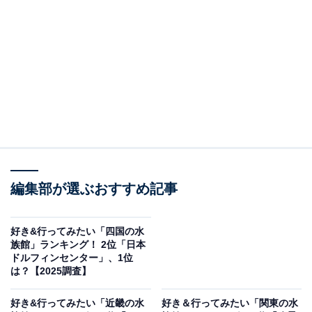
＞10位までの全ランキング結果を見る
2位：みやじマリン 宮島水族館（広島県）／50票
世界遺産・厳島神社のある宮島に佇む「みやじマリン 宮
島水族館」は、「いやし」と「ふれあい」をテーマにし
たあたたかみのある展示が特徴です。スナメリが泳ぐ姿
や、好奇心旺盛なカワウソの動きに癒される来館者も多
く、動物たちの表情を間近に感じられる演出が随所に施
されています。小規模ながらも内容は充実しており、地
編集部が選ぶおすすめ記事
元・瀬戸内海の豊かな生態系も丁寧に紹介。観光とあわ
せて気軽に立ち寄れる立地も魅力で、宮島観光の新しい
好き&行ってみたい「四国の水
ハイライトとして注目されています。
族館」ランキング！ 2位「日本
ドルフィンセンター」、1位
は？【2025調査】
回答者からは「はつこい庵の魚と和の空間がここしかな
くて、素敵だなと思ったから」(20代女性／新潟県)、
好き&行ってみたい「近畿の水
好き＆行ってみたい「関東の水