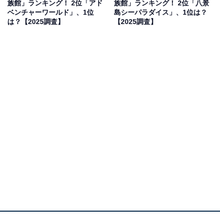
族館」ランキング！ 2位「アド
族館」ランキング！ 2位「八景
「存在をしらなくて、ふらっと立ち寄った割に珍しい魚
ベンチャーワールド」、1位
島シーパラダイス」、1位は？
がいて楽しかったから」(30代女性／埼玉県)、「フェリ
は？【2025調査】
【2025調査】
ーでしか行けないから、子供が喜びそう」(30代女性／茨
城県)といった声が集まりました。