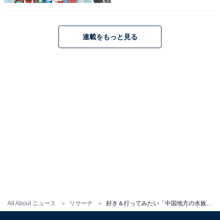
好き＆行ってみたい「九州・沖縄の水族館」ラ
ンキング！ 2位「マリンワールド海の中道」、1
位は？
連載をもっと見る
1
2
All About ニュース
リサーチ
好き＆行ってみたい「中国地方の水族館」ランキング！ 2位「宮島水族館」、1位は？【2025年調査】