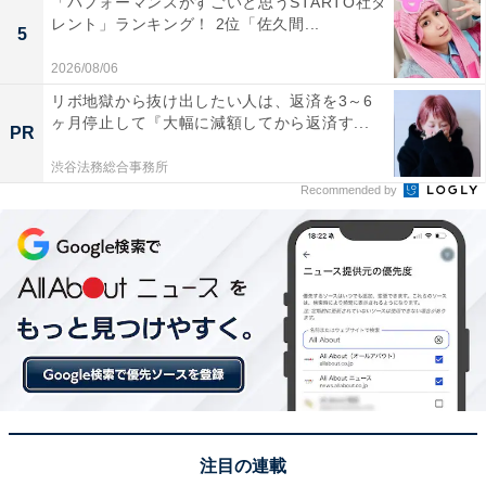
「パフォーマンスがすごいと思うSTARTO社タ
てバブルリングも見てれ楽しかったです」(30代女性／東
レント」ランキング！ 2位「佐久間...
5
京都)、「とにかくシロイルカが可愛いので、ショー見た
2026/08/06
さにたまに訪れます」(40代女性／広島県)、「海月が沢
リボ地獄から抜け出したい人は、返済を3～6
山いて綺麗なイメージがあるから」(20代女性／大阪府)
ヶ月停止して『大幅に減額してから返済す...
PR
といった声が集まりました。
渋谷法務総合事務所
Recommended by
※回答者からのコメントは原文ママです
この記事の筆者：坂上 恵
All About ニュースの編集者。オールアバウトに入社後、
SNSトレンドにフォーカスした記事執筆やSEOライティ
ングの経験を経て、のちにAll About ニュースチームのメ
ンバーに参入。現在は旅行・カルチャー・エンタメなど
を中心に企画編集を担当。東京都出身。居酒屋巡りとス
ポーツ観戦が生きがい。
注目の連載