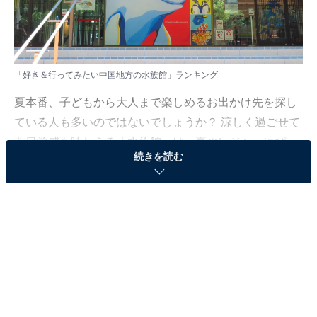
「好き＆行ってみたい中国地方の水族館」ランキング
夏本番、子どもから大人まで楽しめるお出かけ先を探し
ている人も多いのではないでしょうか？ 涼しく過ごせて
非日常感も味わえる「水族館」は、夏のレジャーにぴっ
続きを読む
たりです。
All About ニュース編集部では、2025年7月9〜10日の期
間、全国10〜60代の男女250人を対象に、地方別水族館
に関するアンケートを実施しました。その中から、「好
き＆行ってみたい中国地方の水族館」ランキングの結果
をご紹介します。