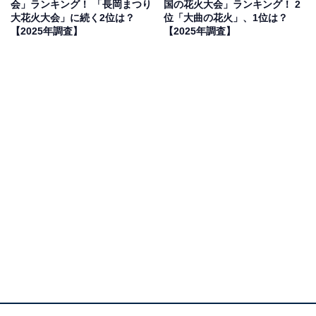
会」ランキング！ 「長岡まつり
国の花火大会」ランキング！ 2
ナーレらしく連発してあげるところ、それと場所によっ
大花火大会」に続く2位は？
位「大曲の花火」、1位は？
てはスカイツリーをも背景にできるので満足の締めを楽
【2025年調査】
【2025年調査】
しめる」(30代男性／神奈川県)といった声が集まりまし
た。