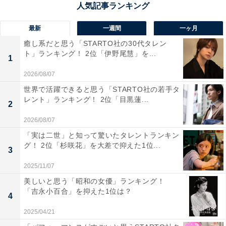
1位：長岡まつり大花火大会（新潟県）／98票
最新
一週間
一ヶ月
毎年8月2、3日に開催される「長岡まつり大花火大会」
癒し系だと思う「STARTO社の30代タレン
は、その壮大なフィナーレが“感動の極み”として語られ
ト」ランキング！ 2位「伊野尾慧」を...
1
る名イベントです。フィナーレの1つ「フェニックス花
2026/08/07
火」は、信濃川を舞台に全長約2kmにわたり横一線に打
世界で活躍できると思う「STARTO社の若手タ
ち上げられます。音楽とシンクロして夜空を覆い尽くす
レント」ランキング！ 2位「目黒蓮...
2
その光景は、まさに鳥肌もの。視界全体が光に包まれ、
観客はその圧倒的なスケール感に思わず言葉を失いま
2026/08/07
す。復興への願いや地元の思いが込められたその演出
「実は二世」と知って驚いたタレントランキン
グ！ 2位「杉咲花」を大差で抑えた1位...
は、単なる美しさだけではなく“祈りの花火”として心に
3
深く残る存在です。
2025/11/07
美しいと思う「昭和の女優」ランキング！
回答者からは「スケールの大きさが他の花火大会と違
「吉永小百合」を抑えた1位は？
4
う。視界全部が花火」(50代女性／富山県)、「長岡の花
2025/04/21
火は、三尺玉で締めくくられます。じりじりじり、と空