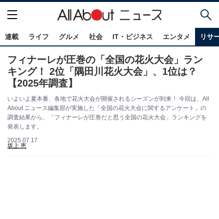
連載
ライフ
グルメ
社会
IT・ビジネス
エンタメ
リサ
フィナーレが圧巻の「全国の花火大会」ラン
キング！ 2位「隅田川花火大会」、1位は？
【2025年調査】
いよいよ夏本番、各地で花火大会が開催されるシーズンが到来！ 今回は、All
About ニュース編集部が実施した「全国の花火大会に関するアンケート」の
調査結果から、「フィナーレが圧巻だと思う全国の花火大会」ランキングを
発表します。
2025.07.17
坂上 恵