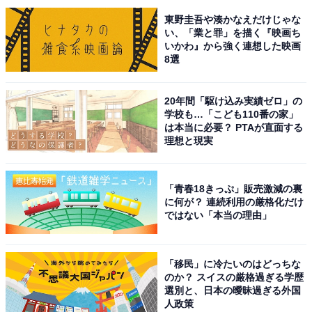
東野圭吾や湊かなえだけじゃな
い、「業と罪」を描く『映画ち
いかわ』から強く連想した映画
8選
20年間「駆け込み実績ゼロ」の
学校も…「こども110番の家」
は本当に必要？ PTAが直面する
理想と現実
こちらもおすすめ
「青春18きっぷ」販売激減の裏
写真・動画映えする「全国の花火大会」ランキ
に何が？ 連続利用の厳格化だけ
ング！ 2位「隅田川花火大会」、1位は？
ではない「本当の理由」
【2025年調査】
「移民」に冷たいのはどっちな
のか？ スイスの厳格過ぎる学歴
選別と、日本の曖昧過ぎる外国
人政策