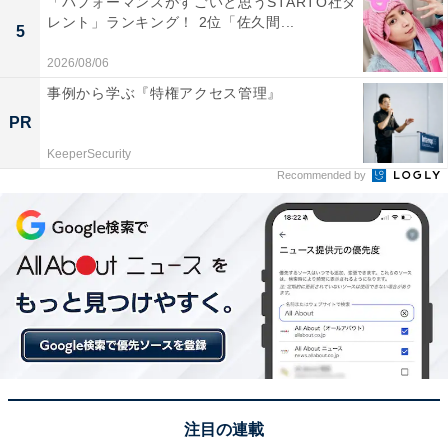
「パフォーマンスがすごいと思うSTARTO社タ
へ上がっていって、どーん、と大きく花開いて、火花が
レント」ランキング！ 2位「佐久間...
5
垂れ落ちて消えていく。すばらしいフィナーレです」(60
2026/08/06
代男性／新潟県)、「直径650メートルの大輪の花を咲か
事例から学ぶ『特権アクセス管理』
せる『正三尺玉』など他ではなかなか見ることのできな
PR
い超大型花火が楽しめるから」(20代女性／福岡県)とい
った声が集まりました。
KeeperSecurity
Recommended by
※回答者からのコメントは原文ママです
次ページ
7位までのランキング結果を見る
注目の連載