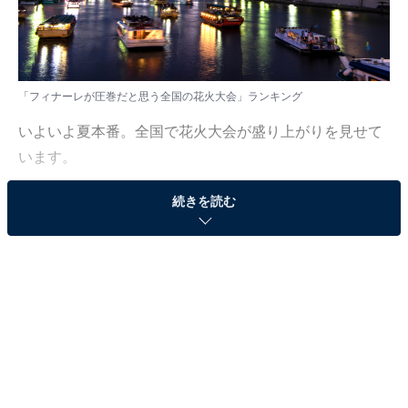
「フィナーレが圧巻だと思う全国の花火大会」ランキング
いよいよ夏本番。全国で花火大会が盛り上がりを見せて
います。
続きを読む
All About ニュース編集部では、2025年7月11日の期間、
全国20〜60代の男女250人を対象に、全国の花火大会に
関するアンケートを実施しました。その中から、「フィ
ナーレが圧巻だと思う全国の花火大会」ランキングの結
果をご紹介します。
＞7位までの全ランキング結果を見る