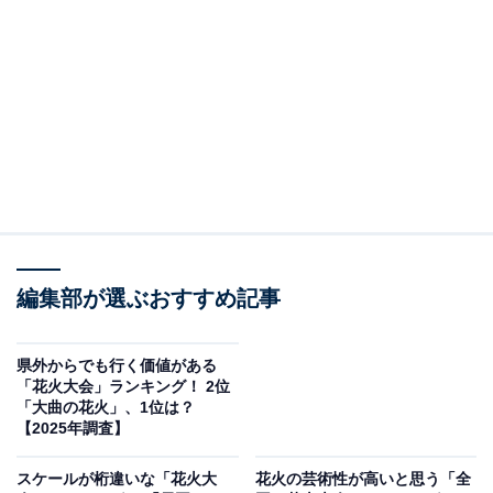
2位：隅田川花火大会（東京都）／50票
2025年の開催予定日は7月26日。東京の夏を象徴する
「隅田川花火大会」は、ラストに向けて一気に盛り上が
る構成が大きな魅力です。第1・第2の2会場から連続的
に打ち上げられる花火が、都心の夜景を背景に一斉に開
花するラストシーンはまさに圧巻。高層ビル群の間に咲
く大輪の花火と、スカイツリーを絡めた光景はフォトジ
ェニックで、多くの観覧者がカメラを構える理由も頷け
ます。
編集部が選ぶおすすめ記事
回答者からは「毎年、終わってしまうのがさみしくなる
県外からでも行く価値がある
ほど、フィナーレに向かっての盛り上げ方も抜群だと思
「花火大会」ランキング！ 2位
「大曲の花火」、1位は？
います」(50代女性／埼玉県)、「打ち上げ数が桁違い、
【2025年調査】
フィナーレも出し惜しみすることなくこれでもかと打ち
上げるので迫力がすごい」(40代男性／岩手県)、「フィ
スケールが桁違いな「花火大
花火の芸術性が高いと思う「全