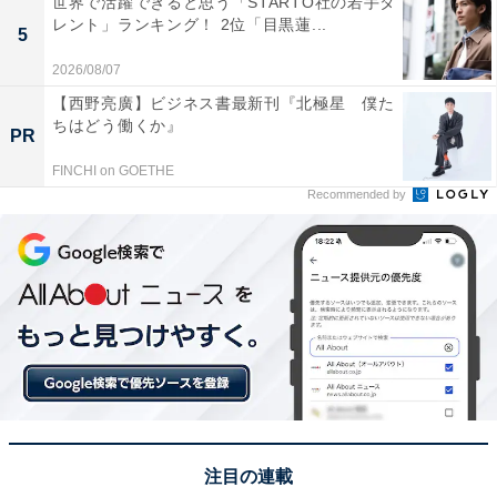
世界で活躍できると思う「STARTO社の若手タ
で、フェニックスは打ち上げ幅が2kmもあるくらいスケ
レント」ランキング！ 2位「目黒蓮...
5
ールが大きいから」(20代女性／新潟県)、「長岡の花火
2026/08/07
はナイアガラもすばらしいですが、なんといっても三尺
【西野亮廣】ビジネス書最新刊『北極星 僕た
玉はすごいと思います。大きく開いて、一瞬にして散っ
ちはどう働くか』
PR
ていく、日本の美です」(60代男性／新潟県)といった声
が集まりました。
FINCHI on GOETHE
Recommended by
※回答者からのコメントは原文ママです
次ページ
7位までのランキング結果を見る
注目の連載