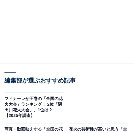
2位：隅田川花火大会（東京都）／53票
「隅田川花火大会」は、2025年は7月26日に開催予定の
都内最大級の花火イベント。打ち上げ数は約2万発、観
覧者数は100万人を超える年もあるほどで、2つの打ち上
げ会場から交互に花火が放たれるダイナミックな構成が
特徴です。東京スカイツリーとの共演はインパクト抜群
で、写真や動画でその迫力を記録する人々が川沿いに集
まります。起源は江戸中期にまでさかのぼる「両国の川
開き花火大会」。その伝統と現代の都市景観が融合する
編集部が選ぶおすすめ記事
光景は、東京ならではの華やかさと歴史の重みを感じさ
せます。
フィナーレが圧巻の「全国の花
火大会」ランキング！ 2位「隅
田川花火大会」、1位は？
回答者からは「数々のコンクールで優秀な成績を収めた
【2025年調査】
花火師たちが競う花火大会だから」(40代女性／長崎
県)、「国内最大級20000発の花火が打ち上げられスケー
写真・動画映えする「全国の花
花火の芸術性が高いと思う「全