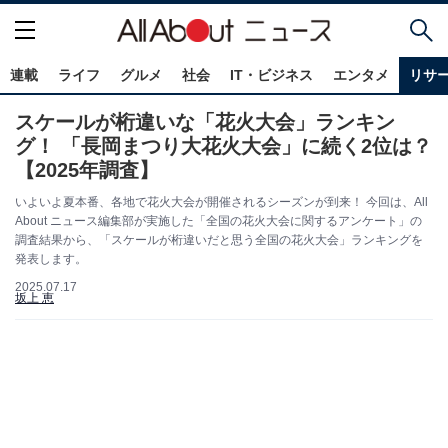
連載
ライフ
グルメ
社会
IT・ビジネス
エンタメ
リサ
スケールが桁違いな「花火大会」ランキン
グ！ 「長岡まつり大花火大会」に続く2位は？
【2025年調査】
いよいよ夏本番、各地で花火大会が開催されるシーズンが到来！ 今回は、All
About ニュース編集部が実施した「全国の花火大会に関するアンケート」の
調査結果から、「スケールが桁違いだと思う全国の花火大会」ランキングを
発表します。
2025.07.17
坂上 恵