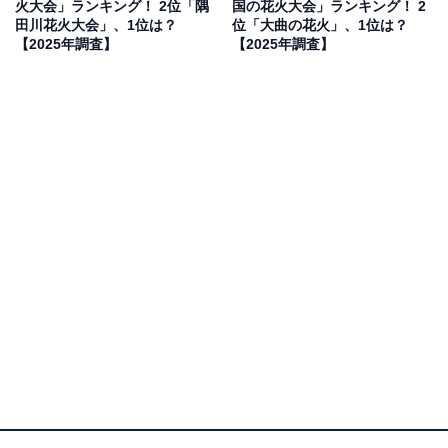
火大会」ランキング！ 2位「隅
国の花火大会」ランキング！ 2
ル感がすごいからです」(20代男性／東京都)、「今まで
田川花火大会」、1位は？
位「大曲の花火」、1位は？
の歴史も含めて、見応えと日本らしさが感じられる花火
【2025年調査】
【2025年調査】
大会だと思います」(50代女性／埼玉県)といった声が集
まりました。