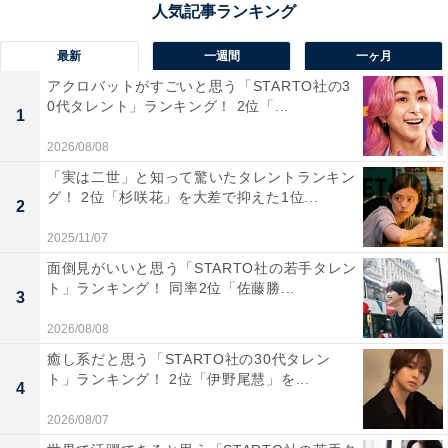
1位：長岡まつり大花火大会（新潟県）／124票
最新
一週間
一ヶ月
毎年8月2、3日に開催される「長岡まつり大花火大会」
アクロバットがすごいと思う「STARTO社の3
は、その規模と演出力において国内随一と評される花火
0代タレント」ランキング！ 2位「...
1
大会です。打ち上げ総数は2万発以上に及ぶといわれ、
2026/08/08
直径約90cmの正三尺玉が夜空を突き抜ける瞬間は、会場
「実は二世」と知って驚いたタレントランキン
全体に震えるような感動をもたらします。さらに、全長
グ！ 2位「杉咲花」を大差で抑えた1位...
2
2kmにわたって打ち上がる「フェニックス花火」は復興
への祈りを込めた演目として知られ、光と音楽が融合す
2025/11/07
る幻想的な空間に。信濃川の河川敷という広大な観覧エ
面倒見がいいと思う「STARTO社の若手タレン
ト」ランキング！ 同率2位「佐藤勝...
リアも相まって、全国から訪れる観客に“ここでしか味わ
3
えないスケール感”を体感させます。
2026/08/08
癒し系だと思う「STARTO社の30代タレン
回答者からは「あんなに空いっぱいに広がる花火を見た
ト」ランキング！ 2位「伊野尾慧」を...
4
ことがなかったので、他の花火大会とはスケールが違う
2026/08/07
と感じたからです」(20代女性／福岡県)、「有名な花火