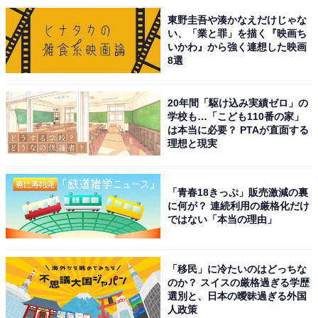
東野圭吾や湊かなえだけじゃな
い、「業と罪」を描く『映画ち
いかわ』から強く連想した映画
8選
20年間「駆け込み実績ゼロ」の
学校も…「こども110番の家」
は本当に必要？ PTAが直面する
理想と現実
こちらもおすすめ
「青春18きっぷ」販売激減の裏
県外からでも行く価値がある「花火大会」ラン
に何が？ 連続利用の厳格化だけ
キング！ 2位「大曲の花火」、1位は？【2025
ではない「本当の理由」
年調査】
「移民」に冷たいのはどっちな
のか？ スイスの厳格過ぎる学歴
選別と、日本の曖昧過ぎる外国
人政策