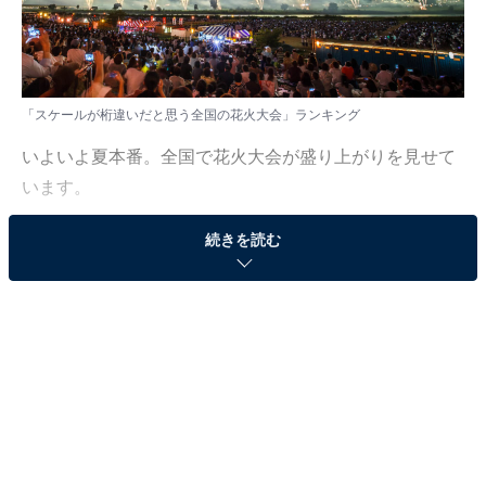
「スケールが桁違いだと思う全国の花火大会」ランキング
いよいよ夏本番。全国で花火大会が盛り上がりを見せて
います。
続きを読む
All About ニュース編集部では、2025年7月11日の期間、
全国20〜60代の男女250人を対象に、全国の花火大会に
関するアンケートを実施しました。その中から、「スケ
ールが桁違いだと思う全国の花火大会」ランキングの結
果をご紹介します。
＞7位までの全ランキング結果を見る