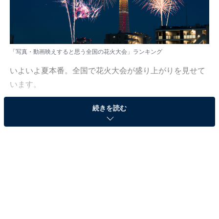
「写真・動画映えすると思う全国の花火大会」ランキング
いよいよ夏本番。全国で花火大会が盛り上がりを見せて
います。
続きを読む
All About ニュース編集部では、2025年7月11日の期間、
全国20〜60代の男女250人を対象に、全国の花火大会に
関するアンケートを実施しました。その中から、「写
真・動画映えすると思う全国の花火大会」ランキングの
結果をご紹介します。
＞10位までの全ランキング結果を見る