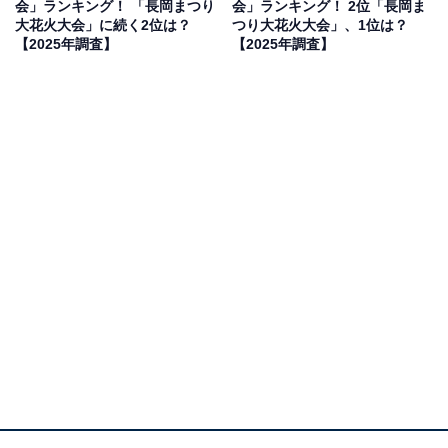
会」ランキング！ 「長岡まつり
会」ランキング！ 2位「長岡ま
から」(40代男性／神奈川県)、「大きく咲く花火が多く
大花火大会」に続く2位は？
つり大花火大会」、1位は？
色合いのきれいさに驚き見入ったのを覚えています。鍵
【2025年調査】
【2025年調査】
屋と玉屋のおかげでしょうか、圧倒される美しさだと思
います」(50代女性／広島県)といった声が集まりまし
た。