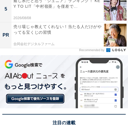
癒し系だと思う「ジュニア」ランキング！ KE
を見る」(20代女性／東京都)、「住んでいるのが長岡の
Y TO LIT「中村嶺亜」を僅差で...
5
となりの市です。観客が多すぎて、いまではテレビでし
2026/08/08
か長岡花火を見ませんが、それでも、やはりこれは全国
売り場じゃ教えてくれない！当たる人だけがや
でも一、二を争う、素晴らしく見栄えのする花火大会だ
ってる宝くじの習慣
PR
と思います」(60代男性／新潟県)といった声が集まりま
した。
合同会社デジタルファーム
Recommended by
※回答者からのコメントは原文ママです
次ページ
10位までのランキング結果を見る
注目の連載