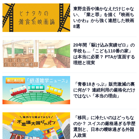
東野圭吾や湊かなえだけじゃな
い、「業と罪」を描く『映画ち
いかわ』から強く連想した映画
8選
20年間「駆け込み実績ゼロ」の
学校も…「こども110番の家」
は本当に必要？ PTAが直面する
理想と現実
こちらもおすすめ
「青春18きっぷ」販売激減の裏
好き・行ってみたい「全国の花火大会」ランキ
に何が？ 連続利用の厳格化だけ
ング！ 2位「隅田川花火大会」、1位は？
ではない「本当の理由」
【2025年調査】
「移民」に冷たいのはどっちな
のか？ スイスの厳格過ぎる学歴
選別と、日本の曖昧過ぎる外国
人政策