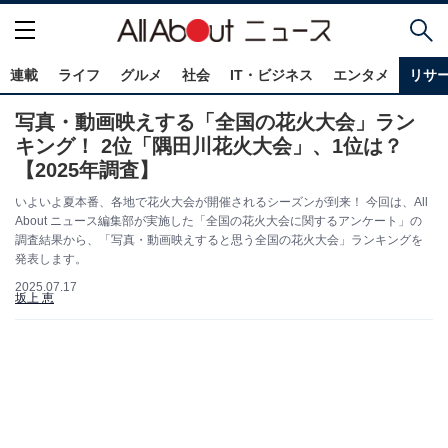
連載
ライフ
グルメ
社会
IT・ビジネス
エンタメ
リサ
写真・動画映えする「全国の花火大会」ラン
キング！ 2位「隅田川花火大会」、1位は？
【2025年調査】
いよいよ夏本番、各地で花火大会が開催されるシーズンが到来！ 今回は、All
About ニュース編集部が実施した「全国の花火大会に関するアンケート」の
調査結果から、「写真・動画映えすると思う全国の花火大会」ランキングを
発表します。
2025.07.17
坂上 恵