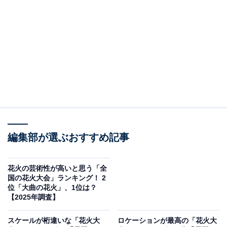
2位：隅田川花火大会（東京都）／54票
東京都の夏の風物詩として親しまれている「隅田川花火
大会」は、2025年は7月26日に開催予定です。東京スカ
イツリーを背景に、隅田川上空に約2万発の花火が咲き
誇る様子はまさに圧巻。浅草や両国周辺からの眺望は特
に人気が高く、歴史と現代都市の風景が融合するユニー
クな魅力があります。江戸時代から続く由緒ある大会
で、毎年テレビ中継もされるほどの注目度。街明かりと
花火が織りなす光景は、写真や動画に収めてもその美し
編集部が選ぶおすすめ記事
さが際立ち、多くの人が“映える瞬間”を狙って足を運び
ます。
花火の芸術性が高いと思う「全
国の花火大会」ランキング！ 2
位「大曲の花火」、1位は？
回答者からは「隅田川に沿って見ることができるから、
【2025年調査】
写真に撮る穴場を見つけやすいから」(60代女性／広島
県)、「スカイツリーをバックにした花火の写真は美しい
スケールが桁違いな「花火大
ロケーションが最高の「花火大