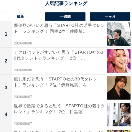
1位：長岡まつり大花火大会（新潟県）／116票
最新
一週間
一ヶ月
面倒見がいいと思う「STARTO社の若手タレン
新潟県長岡市で毎年8月2、3日に開催される「長岡まつ
ト」ランキング！ 同率2位「佐藤勝...
1
り大花火大会」は、日本三大花火大会の1つとして広く
2026/08/08
知られ、全国から観覧客が押し寄せる大イベントです。
アクロバットがすごいと思う「STARTO社の3
特に全長2km超の「フェニックス花火」は、音楽と共に
0代タレント」ランキング！ 2位「...
2
夜空を彩る壮大な演出で圧倒的なスケールを誇ります。
また、直径約90cmの正三尺玉が打ち上がる姿は、迫力と
2026/08/08
美しさを兼ね備えたまさに芸術作品。信濃川の広大な河
癒し系だと思う「STARTO社の30代タレン
ト」ランキング！ 2位「伊野尾慧」を...
川敷というロケーションも魅力で、迫力ある映像や写真
3
が撮れる“映えスポット”としても人気です。
2026/08/07
世界で活躍できると思う「STARTO社の若手タ
回答者からは「ここの花火の迫力は他の場所に比べ物に
レント」ランキング！ 2位「目黒蓮...
4
ないくらいすごいからです」(40代女性／埼玉県)、「長
2026/08/07
岡の花火大会はとても有名でよくSNSでも大迫力の動画