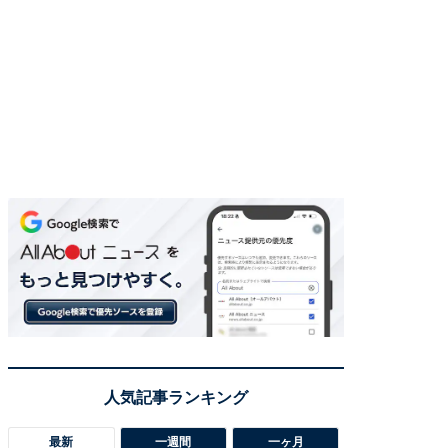
最新
一週間
一ヶ月