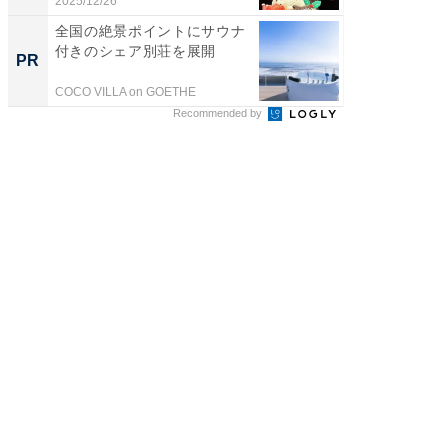
に...
2025/12/26
2026/08/0
全国の絶景ポイントにサウナ
65歳以
付きのシェア別荘を展開
んなお
PR
PR
ト治療の
COCO VILLA on GOETHE
あんしん
Recommended by