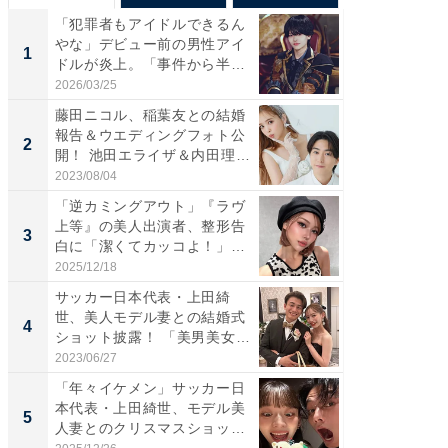
「犯罪者もアイドルできるん
「さす
やな」デビュー前の男性アイ
は」高
1
1
ドルが炎上。「事件から半年
災地を
も...
「カ...
2026/03/25
2026/08/0
藤田ニコル、稲葉友との結婚
「女の
報告＆ウエディングフォト公
介、バ
2
2
開！ 池田エライザ＆内田理
らのプレ
央...
愛...
2023/08/04
2026/08/0
「逆カミングアウト」『ラヴ
「脚が
上等』の美人出演者、整形告
横川尚
3
3
白に「潔くてカッコよ！」
ムキな姿
「好...
刃...
2025/12/18
2026/08/0
サッカー日本代表・上田綺
「え、
世、美人モデル妻との結婚式
芸人、2
4
4
ショット披露！ 「美男美女」
エットに
「...
2023/06/27
2026/08/0
「年々イケメン」サッカー日
「脳がバ
本代表・上田綺世、モデル美
装姿が話
5
5
人妻とのクリスマスショット
のお父さ