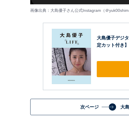
画像出典：大島優子さん公式Instagram（
＠yuk00shim
大島優子デジタ
定カット付き】
次ページ
大