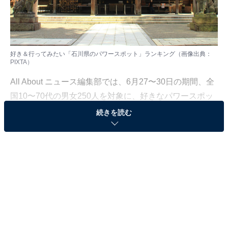
好き＆行ってみたい「石川県のパワースポット」ランキング（画像出典：
PIXTA）
All About ニュース編集部では、6月27〜30日の期間、全
国10〜70代の男女250人を対象に、好きなパワースポッ
ト（中部地方）に関するアンケートを実施しました。今
続きを読む
回はその中から、好き＆行ってみたい「石川県のパワー
スポット」ランキングの結果をご紹介します。
＞9位までの全ランキング結果を見る
2位：白山比咩神社／41票
2位は、白山（はくさん）市にある「白山比咩（しらや