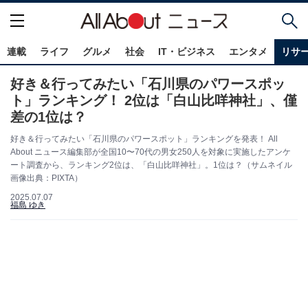
連載
ライフ
グルメ
社会
IT・ビジネス
エンタメ
リサ
好き＆行ってみたい「石川県のパワースポッ
ト」ランキング！ 2位は「白山比咩神社」、僅
差の1位は？
好き＆行ってみたい「石川県のパワースポット」ランキングを発表！ All
About ニュース編集部が全国10〜70代の男女250人を対象に実施したアンケ
ート調査から、ランキング2位は、「白山比咩神社」。1位は？（サムネイル
画像出典：PIXTA）
2025.07.07
福島 ゆき