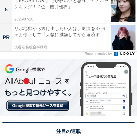
「KAWAII LAB.」でかわいいと思うアイドルラ
ンキング！ 2位「櫻井優衣」...
（20代女性／神奈川県）、「気多大社には『入らずの
5
森』と呼ばれる神聖な場所があるそうなので行ってみた
2026/07/20
い」（60代女性／滋賀県）などのコメントが寄せられま
リボ地獄から抜け出したい人は、返済を3～6
した。
ヶ月停止して『大幅に減額してから返済す...
PR
渋谷法務総合事務所
※回答者からのコメントは原文ママです
Recommended by
この記事の筆者：福島 ゆき プロフィール
アニメや漫画のレビュー、エンタメトピックスなどを中
心に、オールジャンルで執筆中のライター。時々、店舗
取材などのリポート記事も担当。All AboutおよびAll
About ニュースでのライター歴は6年。
9位までの全ランキング結果を見
次ページ
る
注目の連載