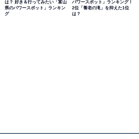
は？ 好き＆行ってみたい「富山
パワースポット」ランキング！
ビで何度も見てとてもいい雰囲気の神社という印象が強
県のパワースポット」ランキン
2位「養老の滝」を抑えた1位
グ
は？
いので」（30代男性／愛知県）などの声がありました。
1位：気多大社／43票