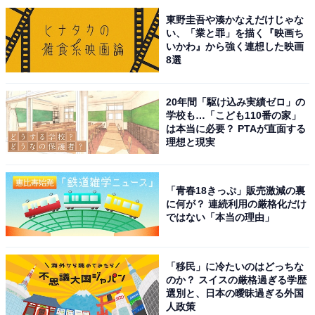
東野圭吾や湊かなえだけじゃな
い、「業と罪」を描く『映画ち
いかわ』から強く連想した映画
8選
20年間「駆け込み実績ゼロ」の
学校も…「こども110番の家」
は本当に必要？ PTAが直面する
理想と現実
「青春18きっぷ」販売激減の裏
に何が？ 連続利用の厳格化だけ
ではない「本当の理由」
こちらもおすすめ
「移民」に冷たいのはどっちな
のか？ スイスの厳格過ぎる学歴
好き＆行ってみたい「新潟県のパワースポッ
選別と、日本の曖昧過ぎる外国
ト」ランキング！ 2位「開運稲荷神社」を上回
人政策
る1位は？