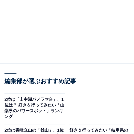
まひめ）神社」。霊峰白山を御神体とする、全国に約
3000社ある白山神社の総本宮です。日本創世の神、伊弉
諾尊（いざなぎのみこと）と伊弉冉尊（いざなみのみこ
と）の夫婦げんかを取りもったという伝説があり、“縁結
びの女神”として有名な菊理媛神（くくりひめのかみ）を
まつっていることから、縁結びのパワースポットとして
知られています。木々に囲まれた美しい石段の参道や高
さ約42ｍに及ぶ御神木で樹齢約800年の老杉など、境内
は大自然のパワーに満ちています。
編集部が選ぶおすすめ記事
回答者からは、「樹齢千年を超える杉並木の参道は、歩
くだけで心が洗われるような神聖な空気に包まれます」
2位は「山中湖パノラマ台」、1
位は？ 好き＆行ってみたい「山
（50代男性／大阪府）、「女性の守り神を祀っているの
梨県のパワースポット」ランキ
で、女性に嬉しいご利益をいただけそうだから」（40代
ング
女性／神奈川県）、「数年前に母が行って、素晴らしか
2位は霊峰立山の「雄山」、1位
好き＆行ってみたい「岐阜県の
ったと言っていたから」（50代女性／東京都）、「テレ