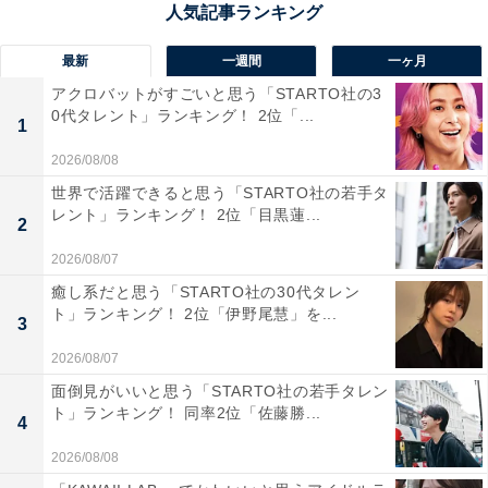
1位は、羽咋（はくい）市にある「気多（けた）大
社」。2100年以上の歴史を持ち、『万葉集』にも登場す
最新
一週間
一ヶ月
る北陸屈指の古社です。大己貴命（おおなむちのみこ
アクロバットがすごいと思う「STARTO社の3
0代タレント」ランキング！ 2位「...
と）と菊理媛神（くくりひめ）の縁結びの神様が二柱鎮
1
座することから強力な縁結びのパワースポットとして有
2026/08/08
名。ほかにもさまざまな神様がまつられ、商売繁盛・五
世界で活躍できると思う「STARTO社の若手タ
穀豊穣・厄除け・学業成就など、多岐にわたるご利益で
レント」ランキング！ 2位「目黒蓮...
2
知られています。境内には1年に1回、神職のみが入るこ
2026/08/07
とが許される、約1万坪の原生林「入らずの森」が広が
癒し系だと思う「STARTO社の30代タレン
り、神秘的で厳かな雰囲気に包まれます。
ト」ランキング！ 2位「伊野尾慧」を...
3
2026/08/07
回答者からは、「縁結びの神社として有名で、お願い事
面倒見がいいと思う「STARTO社の若手タレン
が叶ったという声が多いからです」（20代女性／神奈川
ト」ランキング！ 同率2位「佐藤勝...
4
県）、「インターネット上で何度かご祈祷を依頼したこ
とがあるため」（30代女性／新潟県）、「古代から続く
2026/08/08
由緒ある神社で、パワースポットとして有名だから」