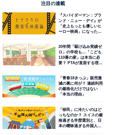
注目の連載
『スパイダーマン：ブラ
ンド・ニュー・デイ』が
「史上もっとも優しいヒ
ーロー映画」になった理
由。予習したい作品は？
20年間「駆け込み実績ゼ
ロ」の学校も…「こども
110番の家」は本当に必
要？ PTAが直面する理想
と現実
「青春18きっぷ」販売激
減の裏に何が？ 連続利用
の厳格化だけではない
「本当の理由」
「移民」に冷たいのはど
っちなのか？ スイスの厳
格過ぎる学歴選別と、日
本の曖昧過ぎる外国人政
策