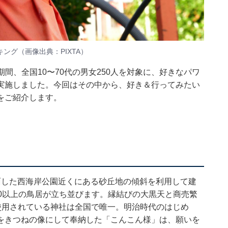
グ（画像出典：PIXTA）
0日の期間、全国10〜70代の男女250人を対象に、好きなパワ
実施しました。今回はその中から、好き＆行ってみたい
をご紹介します。
面した西海岸公園近くにある砂丘地の傾斜を利用して建
0以上の鳥居が立ち並びます。縁結びの大黒天と商売繁
使用されている神社は全国で唯一。明治時代のはじめ
をきつねの像にして奉納した「こんこん様」は、願いを