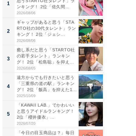
思うSTARTO社タレント」ラ
タレント
1
1
ンキング！ 2位「佐久間...
「井ノ原
2026/08/06
2026/08/0
ギャップがあると思う「STA
癒し系だ
RTO社の30代タレント」ラン
の若手
2
2
キング！ 2位「ジェシ...
グ！ 2
2026/08/06
2026/08/0
癒し系だと思う「STARTO社
ギャップ
の若手タレント」ランキン
RTO社
3
3
グ！ 2位「松島聡」を抑え...
キング！
2026/08/05
2026/08/0
遠方からでも行きたいと思う
「世界で
「三重県の道の駅」ランキン
ARTO
4
4
グ！ 2位「飯高」を抑えた1...
グ！ 2
2025/10/09
2026/08/0
「KAWAII LAB.」でかわいい
身長を知
と思うアイドルランキング！
性俳優」
5
5
2位「櫻井優衣」...
「鈴木
倒...
2026/07/20
2026/08/0
「今日の目玉商品は？」毎日
シェア別荘