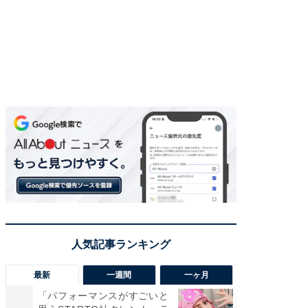
最新
一週間
一ヶ月
「パフォーマンスがすごいと
「癒し系