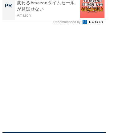
変わるAmazonタイムセール
wners
PR
PR
が見逃せない
Amazon
COCO VIL
Recommended by