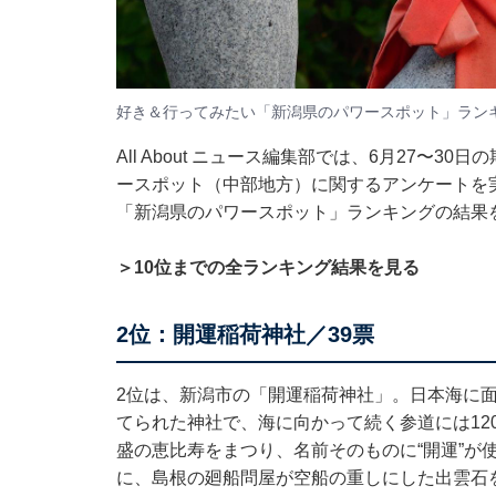
好き＆行ってみたい「新潟県のパワースポット」ランキン
All About ニュース編集部では、6月27〜3
ースポット（中部地方）に関するアンケートを
「新潟県のパワースポット」ランキングの結果
＞10位までの全ランキング結果を見る
2位：開運稲荷神社／39票
2位は、新潟市の「開運稲荷神社」。日本海に
てられた神社で、海に向かって続く参道には12
盛の恵比寿をまつり、名前そのものに“開運”が
に、島根の廻船問屋が空船の重しにした出雲石