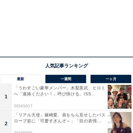
最新
一週間
一ヶ月
「うわすごい豪華メンバー」木梨憲武、ヒロミ
へ「連絡ください！」呼び掛ける。ISS...
1
2024/10/17
「リアル天使」篠崎愛、肩をちら見せしたバス
ローブ姿に「可愛すぎんぞ～」「目の表情...
2