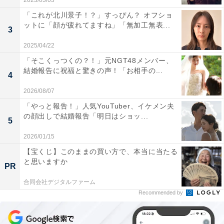
2023/03/03
「これが北川景子！？」すっぴん？ オフショ
ットに「顔が疲れてますね」「無加工無表...
3
2025/04/22
「そこくっつくの？！」元NGT48メンバー、
結婚報告に祝福と驚きの声！「お相手の...
4
2026/08/07
「やっと報告！」人気YouTuber、イケメン夫
の顔出しで結婚報告「明日はショッ...
5
2026/01/15
【宝くじ】このままの買い方で、本当に当たる
と思いますか
PR
合同会社デジタルファーム
Recommended by