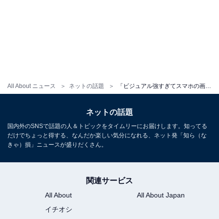
All About ニュース
ネットの話題
「ビジュアル強すぎてスマホの画面割れる」宮脇咲良、自撮り推しショット公開「げきかわすぎてやばい」
ネットの話題
国内外のSNSで話題の人＆トピックをタイムリーにお届けします。知ってる
だけでちょっと得する、なんだか楽しい気分になれる、ネット発「知ら（な
きゃ）損」ニュースが盛りだくさん。
関連サービス
All About
All About Japan
イチオシ