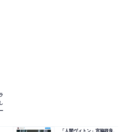
ラ
し
ー
「人間ヴィトン」宮脇咲良、