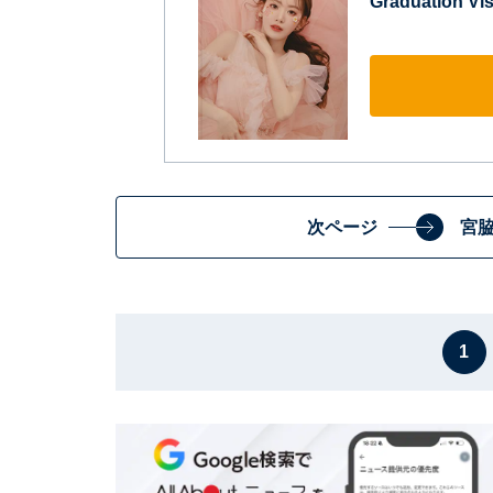
Graduation Vis
次ページ
宮
1