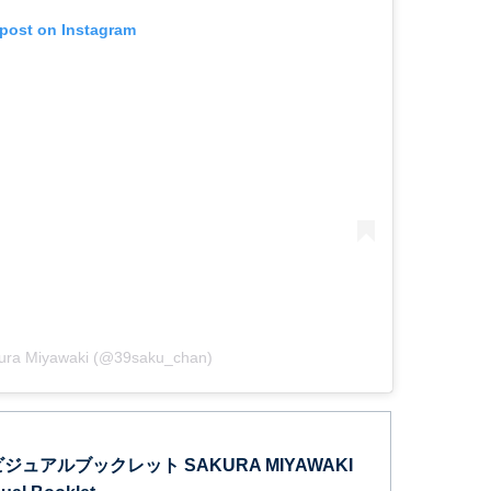
 post on Instagram
kura Miyawaki (@39saku_chan)
ジュアルブックレット SAKURA MIYAWAKI