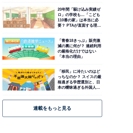
20年間「駆け込み実績ゼ
ロ」の学校も…「こども
110番の家」は本当に必
要？ PTAが直面する理想
と現実
「青春18きっぷ」販売激
減の裏に何が？ 連続利用
の厳格化だけではない
「本当の理由」
「移民」に冷たいのはど
っちなのか？ スイスの厳
格過ぎる学歴選別と、日
本の曖昧過ぎる外国人政
策
連載をもっと見る