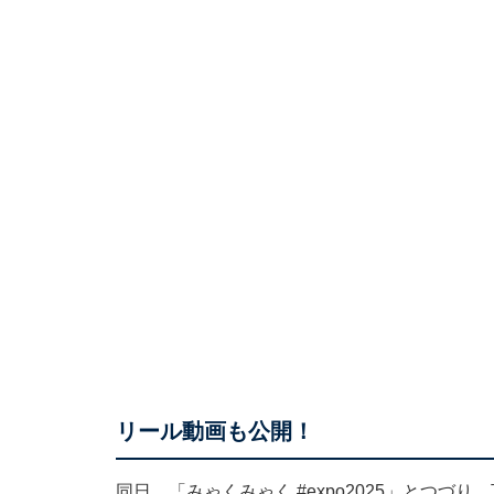
リール動画も公開！
同日、「みゃくみゃく #expo2025」とつ