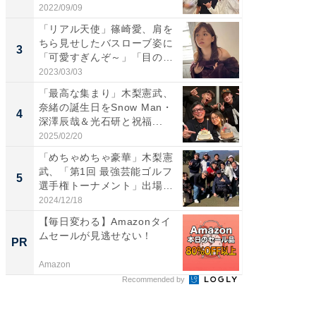
愛...
2022/09/09
2026/08/0
「リアル天使」篠崎愛、肩を
「脚が
ちら見せしたバスローブ姿に
横川尚
3
3
「可愛すぎんぞ～」「目の表
ムキな姿
情...
刃...
2023/03/03
2026/08/0
「最高な集まり」木梨憲武、
「え、
奈緒の誕生日をSnow Man・
芸人、2
4
4
深澤辰哉＆光石研と祝福...
エットに
2025/02/20
2026/08/0
「めちゃめちゃ豪華」木梨憲
「脳がバ
武、「第1回 最強芸能ゴルフ
装姿が話
5
5
選手権トーナメント」出場
のお父さ
メ...
2024/12/18
2026/08/0
【毎日変わる】Amazonタイ
ロボッ
ムセールが見逃せない！
は水に
PR
PR
ごい理
Amazon
Dreame
Recommended by