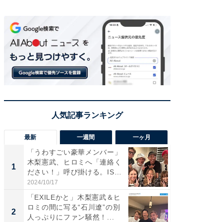
最新
一週間
一ヶ月
「うわすごい豪華メンバー」
「さす
木梨憲武、ヒロミへ「連絡く
は」高
1
1
ださい！」呼び掛ける。IS
災地を
S...
「カ...
2024/10/17
2026/08/0
「EXILEかと」木梨憲武＆ヒ
「女の
ロミの間に写る“石川遼”の別
介、バ
2
2
人っぷりにファン騒然！...
らのプレ