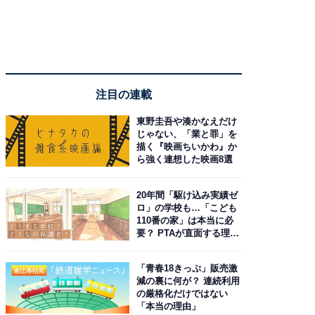
注目の連載
東野圭吾や湊かなえだけ
じゃない、「業と罪」を
描く『映画ちいかわ』か
ら強く連想した映画8選
20年間「駆け込み実績ゼ
ロ」の学校も…「こども
110番の家」は本当に必
要？ PTAが直面する理想
と現実
「青春18きっぷ」販売激
減の裏に何が？ 連続利用
の厳格化だけではない
「本当の理由」