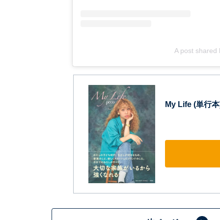
A post shared
My Life (単行本