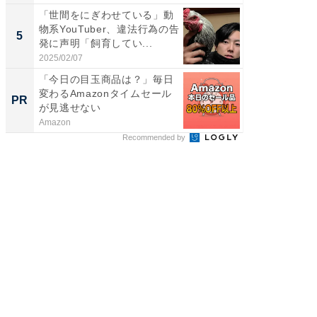
「世間をにぎわせている」動
「脳がバ
物系YouTuber、違法行為の告
装姿が話
5
5
発に声明「飼育してい...
のお父さ
2025/02/07
2026/08/0
「今日の目玉商品は？」毎日
すべて
変わるAmazonタイムセール
るその
PR
PR
が見逃せない
Amazon
COCO VIL
Recommended by