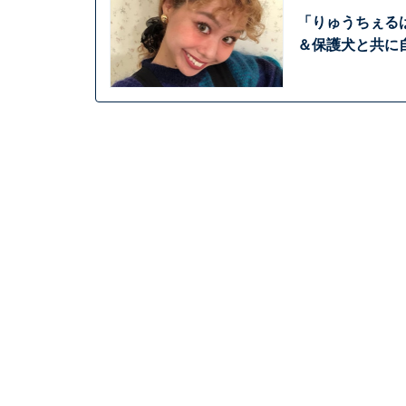
「りゅうちぇるは
＆保護犬と共に