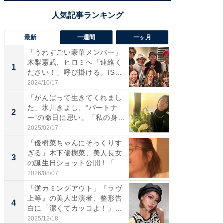
最新
一週間
一ヶ月
「うわすごい豪華メンバー」
「さす
木梨憲武、ヒロミへ「連絡く
は」高
1
1
ださい！」呼び掛ける。IS
災地を
S...
「カ...
2024/10/17
2026/08/0
「がんばって生きてくれまし
「女の
た」氷川きよし、“パートナ
介、バ
2
2
ー”の命日に思い。「私の身
らのプレ
体...
愛...
2025/02/17
2026/08/0
「優樹菜ちゃんにそっくりす
「脚が
ぎる」木下優樹菜、美人長女
横川尚
3
3
の誕生日ショット公開！「1
ムキな姿
4...
刃...
2026/08/07
2026/08/0
「逆カミングアウト」『ラヴ
「え、
上等』の美人出演者、整形告
芸人、2
4
4
白に「潔くてカッコよ！」
エットに
「好...
2025/12/18
2026/08/0