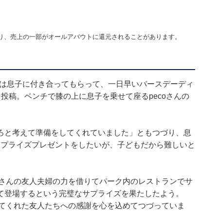
り、売上の一部がオールアバウトに還元されることがあります。
昨日は息子に付き合ってもらって、一日早いバースデーディ
投稿。ベンチで膝の上に息子を乗せて座るpecoさんの
ろと考えて準備をしてくれていました」ともつづり、息
へのサプライズプレゼントをしたいが、子どもだから難しいと
oさんの友人夫婦の力を借りてパーク内のレストランでサ
て登場するという完璧なサプライズを果たしたよう。
してくれた友人たちへの感謝を心を込めてつづっていま