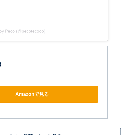
 by Peco (@pecotecooo)
)
Amazonで見る