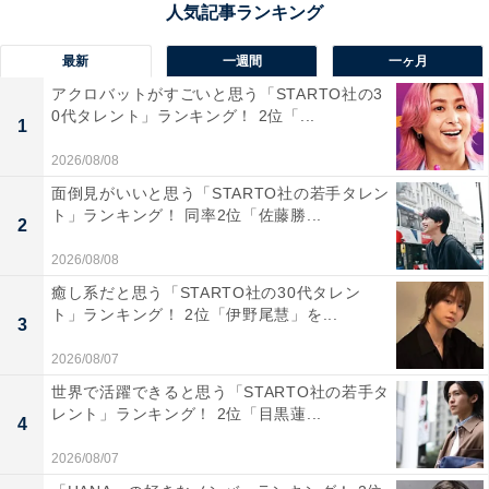
長野日本大学高等学校は、日本大学の付属校としての推
最新
一週間
一ヶ月
薦枠を活用しつつ、国公立大学や難関私立大学への進学
アクロバットがすごいと思う「STARTO社の3
実績も高い評価を受けています。2025年度は旧帝大クラ
0代タレント」ランキング！ 2位「...
1
スへの合格者も輩出し、医学部進学者も多数。また、小
中高一貫教育を通じて、基礎学力の定着から応用力の養
2026/08/08
成までを体系的にサポートしています。文武両道を実現
面倒見がいいと思う「STARTO社の若手タレン
ト」ランキング！ 同率2位「佐藤勝...
する教育方針のもと、部活動も盛んで、多方面から注目
2
を集める進学校です。
2026/08/08
癒し系だと思う「STARTO社の30代タレン
回答者からは「長野日本大学高等学校は、部活動が盛ん
ト」ランキング！ 2位「伊野尾慧」を...
3
で全国大会出場経験のある部も多く、学業面でも特進コ
2026/08/07
ースが設置され難関大学への進学実績があるため、文武
世界で活躍できると思う「STARTO社の若手タ
両道を実践している印象が強いです。学習と部活動の両
レント」ランキング！ 2位「目黒蓮...
4
面で高い目標を掲げ、生徒をサポートする体制が整って
2026/08/07
いると感じます」（30代男性／長野県）、「国立合格率