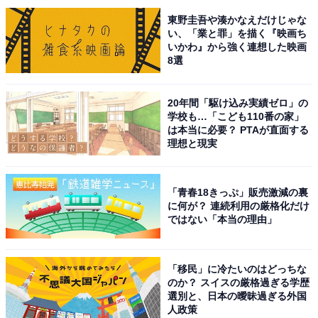
東野圭吾や湊かなえだけじゃな
い、「業と罪」を描く『映画ち
いかわ』から強く連想した映画
8選
こちらもおすすめ
20年間「駆け込み実績ゼロ」の
文武両道だと思う「山梨県の私立進学校」ラン
学校も…「こども110番の家」
キング！ 2位「駿台甲府高等学校」を抑えた1位
は本当に必要？ PTAが直面する
は？
理想と現実
「青春18きっぷ」販売激減の裏
に何が？ 連続利用の厳格化だけ
ではない「本当の理由」
「移民」に冷たいのはどっちな
1
2
のか？ スイスの厳格過ぎる学歴
選別と、日本の曖昧過ぎる外国
人政策