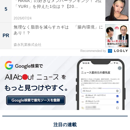
「HANA」の好きなメンバーランキング！ 2位
が多く、野球部は強豪」（30代女性／茨城県）といった
「YURI」を抑えた1位は？【20...
5
コメントが寄せられました。
2026/07/24
無理なく脂肪を減らすカギは 「腸内環境」に
※回答者からのコメントは原文ママです
あり！？
PR
森永乳業株式会社
Recommended by
次ページ
3位までのランキング結果を見る
注目の連載