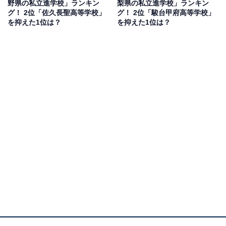
役合格を目指すコースなどがあり、野球部や駅伝部など
野県の私立進学校」ランキン
梨県の私立進学校」ランキン
グ！ 2位「佐久長聖高等学校」
グ！ 2位「駿台甲府高等学校」
が強いです」（50代女性／広島県）といったコメントが
を抑えた1位は？
を抑えた1位は？
寄せられました。
1位：長野日本大学高等学校／38票