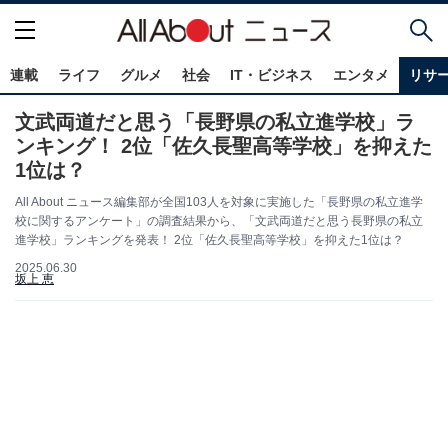
連載
ライフ
グルメ
社会
IT・ビジネス
エンタメ
リサ
文武両道だと思う「長野県の私立進学校」ラ
ンキング！ 2位「佐久長聖高等学校」を抑えた
1位は？
All About ニュース編集部が全国103人を対象に実施した「長野県の私立進学
校に関するアンケート」の調査結果から、「文武両道だと思う長野県の私立
進学校」ランキングを発表！ 2位「佐久長聖高等学校」を抑えた1位は？
2025.06.30
坂上 恵