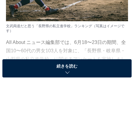
文武両道だと思う「長野県の私立進学校」ランキング（写真はイメージで
す）
All About ニュース編集部では、6月18〜23日の期間、全
国10〜60代の男女103人を対象に、「長野県・岐阜県・
山梨県の私立進学校」に関するアンケートを実施しまし
続きを読む
た。
その中から、「文武両道だと思う長野県の私立進学校」
ランキングの結果をご紹介します。
＞3位までの全ランキング結果を見る
2位：佐久長聖高等学校／34票