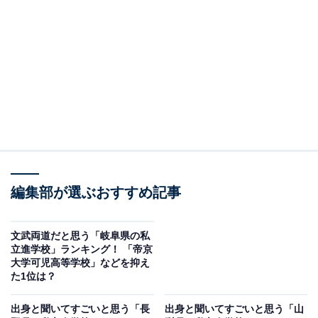
佐久長聖高等学校は、全国から生徒を受け入れる寮制を
備えた進学校です。2025年度は東京科学大学（旧・東京
工業大学）に2人、早慶上理に34人が合格し、医学部医
学科にも10人が進学するなど、難関大学への進学実績を
誇ります。また、野球部は甲子園出場経験があり、ゴル
フ部は全国大会出場を果たすなど、部活動も盛んです。
探究型学習やICT教育にも力を入れており、文武両道を
実現する教育環境が整っています。
編集部が選ぶおすすめ記事
回答者からは「佐久長聖高等学校は、箱根駅伝などのス
ポーツ分野で全国的に有名でありながら、難関大学への
文武両道だと思う「岐阜県の私
進学者も多数輩出しています。文武両道を高いレベルで
立進学校」ランキング！ 「帝京
実現している点が素晴らしいと思います。特に、部活動
大学可児高等学校」などを抑え
た1位は？
と学業の両立をサポートする体制が充実していると聞い
ています」（20代女性／大阪府）、「最難関大学への現
出身と聞いてすごいと思う「長
出身と聞いてすごいと思う「山