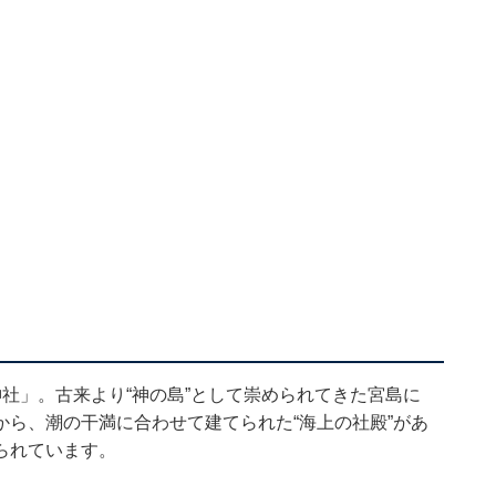
社」。古来より“神の島”として崇められてきた宮島に
ら、潮の干満に合わせて建てられた“海上の社殿”があ
られています。