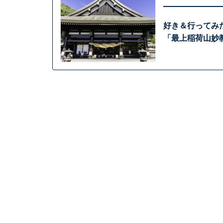
好き＆行ってみ
「最上稲荷山妙