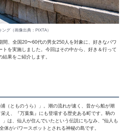
グ（画像出典：PIXTA）
4日の期間、全国20〜60代の男女250人を対象に、好きなパワ
ートを実施しました。今回はその中から、好き＆行って
の結果をご紹介します。
の浦（とものうら）」。潮の流れが速く、昔から船が潮
て栄え、『万葉集』にも登場する歴史ある町です。鞆の
）」は、仙人が住んでいたという伝説にちなみ、“仙人も
島全体がパワースポットとされる神秘の島です。