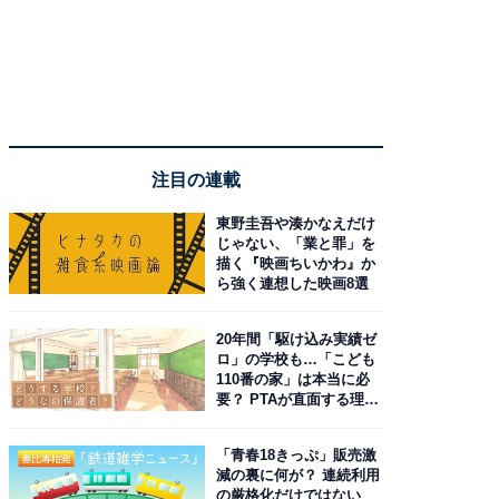
注目の連載
東野圭吾や湊かなえだけ
じゃない、「業と罪」を
描く『映画ちいかわ』か
ら強く連想した映画8選
20年間「駆け込み実績ゼ
ロ」の学校も…「こども
110番の家」は本当に必
要？ PTAが直面する理想
と現実
「青春18きっぷ」販売激
減の裏に何が？ 連続利用
の厳格化だけではない