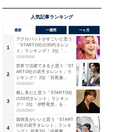
最新
一週間
一ヶ月
アクロバットがすごいと思う
癒し系だ
「STARTO社の30代タレン
の若手
1
1
ト」ランキング！ 2位「...
グ！ 2
2026/08/08
2026/08/0
世界で活躍できると思う「ST
癒し系だ
ARTO社の若手タレント」ラ
の30代
2
2
ンキング！ 2位「目黒蓮...
グ！ 2
2026/08/07
2026/08/0
癒し系だと思う「STARTO社
「パフ
の30代タレント」ランキン
思うST
3
3
グ！ 2位「伊野尾慧」を...
ンキング
2026/08/07
2026/08/0
面倒見がいいと思う「START
ギャップ
O社の若手タレント」ランキ
RTO社
4
4
ング！ 同率2位「佐藤勝...
キング！