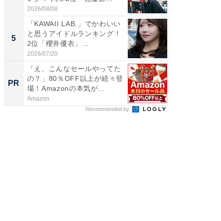
2026/08/08
2026/08/0
「KAWAII LAB.」でかわいい
世界で活
と思うアイドルランキング！
ARTO
5
5
2位「櫻井優衣」...
ンキング
2026/07/20
2026/08/0
「え、こんなセールやってた
「今日
の？」80％OFF以上が続々登
変わるA
PR
PR
場！Amazonの本気が...
が見逃
Amazon
Amazon
Recommended by