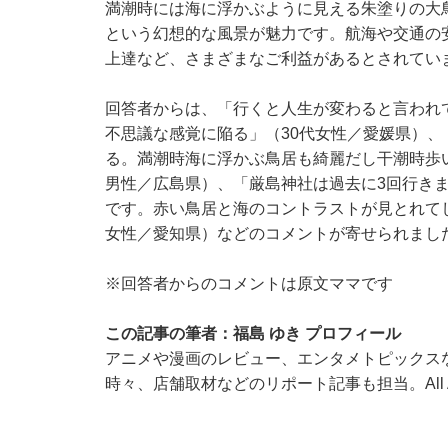
満潮時には海に浮かぶように見える朱塗りの大
という幻想的な風景が魅力です。航海や交通の
上達など、さまざまなご利益があるとされてい
回答者からは、「行くと人生が変わると言われ
不思議な感覚に陥る」（30代女性／愛媛県）
る。満潮時海に浮かぶ鳥居も綺麗だし干潮時歩
男性／広島県）、「厳島神社は過去に3回行き
です。赤い鳥居と海のコントラストが見とれて
女性／愛知県）などのコメントが寄せられまし
※回答者からのコメントは原文ママです
この記事の筆者：福島 ゆき プロフィール
アニメや漫画のレビュー、エンタメトピックス
時々、店舗取材などのリポート記事も担当。All Ab