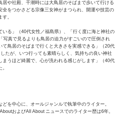
鳥居や社殿、干潮時には大鳥居のそばまで歩いて行ける
安全をつかさどる宗像三女神がまつられ、開運や技芸の
ます。
ている」（40代女性／福島県）、「行く度に海と神社の
、「写真で見るよりも鳥居の迫力がすごいので圧倒され
いて鳥居のそばまで行くと大きさを実感できる」（20代
ましたが、いつ行っても素晴らしく、気持ちの良い神社
しまうほど綺麗で、心が洗われる感じがします」（40代
た。
などを中心に、オールジャンルで執筆中のライター。
outおよびAll About ニュースでのライター歴は6年。