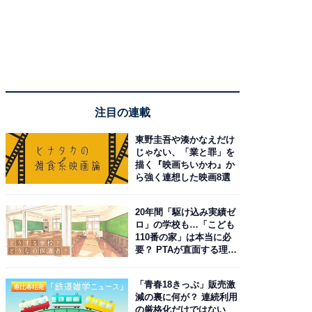
注目の連載
東野圭吾や湊かなえだけ
じゃない、「業と罪」を
描く『映画ちいかわ』か
ら強く連想した映画8選
20年間「駆け込み実績ゼ
ロ」の学校も…「こども
110番の家」は本当に必
要？ PTAが直面する理想
と現実
「青春18きっぷ」販売激
減の裏に何が？ 連続利用
の厳格化だけではない