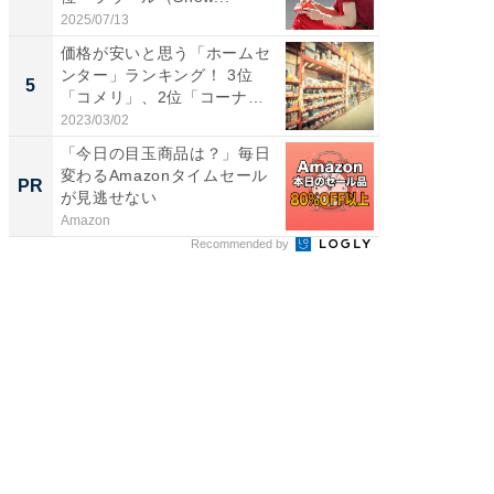
2025/07/13
2026/08/0
価格が安いと思う「ホームセ
「ファン
ンター」ランキング！ 3位
ARTO
5
5
「コメリ」、2位「コーナ
グ！ 2
ン」...
2023/03/02
2026/08/0
「今日の目玉商品は？」毎日
すべて
変わるAmazonタイムセール
るその
PR
PR
が見逃せない
Amazon
COCO VIL
Recommended by