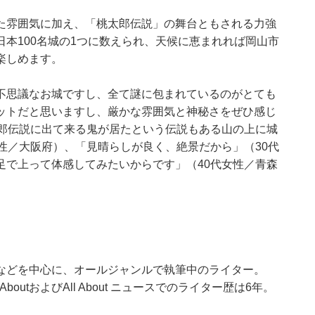
た雰囲気に加え、「桃太郎伝説」の舞台ともされる力強
本100名城の1つに数えられ、天候に恵まれれば岡山市
楽しめます。
不思議なお城ですし、全て謎に包まれているのがとても
ットだと思いますし、厳かな雰囲気と神秘さをぜひ感じ
太郎伝説に出て来る鬼が居たという伝説もある山の上に城
性／大阪府）、「見晴らしが良く、絶景だから」（30代
足で上って体感してみたいからです」（40代女性／青森
などを中心に、オールジャンルで執筆中のライター。
outおよびAll About ニュースでのライター歴は6年。