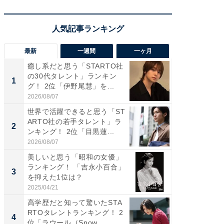
最新
一週間
一ヶ月
癒し系だと思う「STARTO社
癒し系だ
の30代タレント」ランキン
の若手
1
1
グ！ 2位「伊野尾慧」を...
グ！ 2
2026/08/07
2026/08/0
世界で活躍できると思う「ST
「パフ
ARTO社の若手タレント」ラ
思うST
2
2
ンキング！ 2位「目黒蓮...
ンキング
2026/08/07
2026/08/0
美しいと思う「昭和の女優」
ギャップ
ランキング！ 「吉永小百合」
RTO社
3
3
を抑えた1位は？
キング！
2025/04/21
2026/08/0
高学歴だと知って驚いたSTA
癒し系だ
RTOタレントランキング！ 2
の30代
4
4
位「ラウール（Snow...
グ！ 2