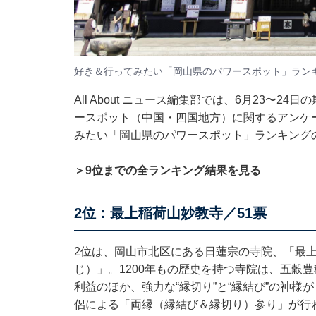
好き＆行ってみたい「岡山県のパワースポット」ランキン
All About ニュース編集部では、6月23〜2
ースポット（中国・四国地方）に関するアンケ
みたい「岡山県のパワースポット」ランキング
＞9位までの全ランキング結果を見る
2位：最上稲荷山妙教寺／51票
2位は、岡山市北区にある日蓮宗の寺院、「最
じ）」。1200年もの歴史を持つ寺院は、五穀
利益のほか、強力な“縁切り”と“縁結び”の神
侶による「両縁（縁結び＆縁切り）参り」が行