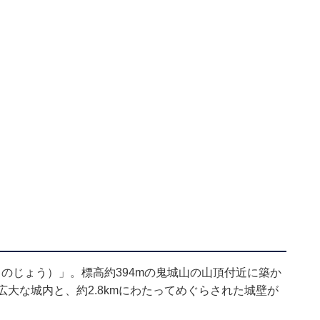
のじょう）」。標高約394mの鬼城山の山頂付近に築か
広大な城内と、約2.8kmにわたってめぐらされた城壁が