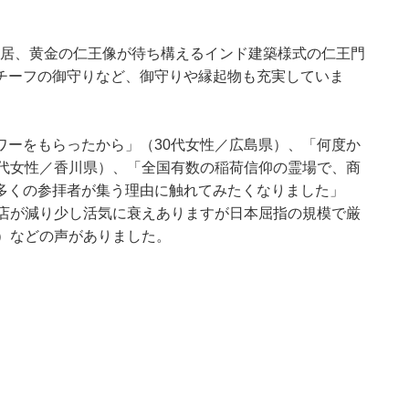
な大鳥居、黄金の仁王像が待ち構えるインド建築様式の仁王門
チーフの御守りなど、御守りや縁起物も充実していま
ワーをもらったから」（30代女性／広島県）、「何度か
0代女性／香川県）、「全国有数の稲荷信仰の霊場で、商
多くの参拝者が集う理由に触れてみたくなりました」
露店が減り少し活気に衰えありますが日本屈指の規模で厳
）などの声がありました。