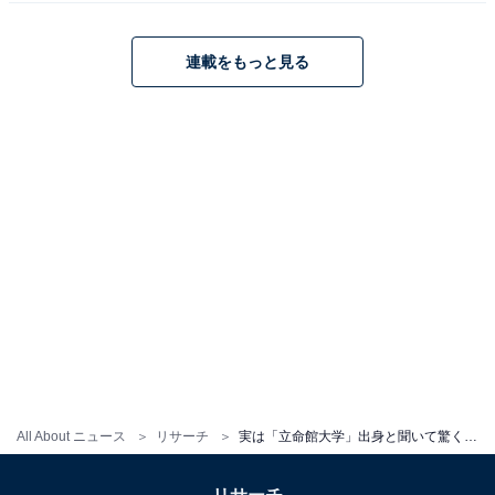
る
連載をもっと見る
All About ニュース
リサーチ
実は「立命館大学」出身と聞いて驚く有名人ランキング！ 2位「倉木麻衣」、1位は？
こちらもおすすめ
実は「日本大学芸術学部」出身と聞いて驚く有