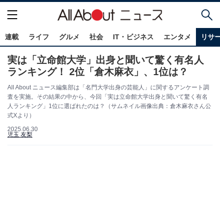
連載
ライフ
グルメ
社会
IT・ビジネス
エンタメ
リサ
実は「立命館大学」出身と聞いて驚く有名人
ランキング！ 2位「倉木麻衣」、1位は？
All About ニュース編集部は「名門大学出身の芸能人」に関するアンケート調
査を実施。その結果の中から、今回「実は立命館大学出身と聞いて驚く有名
人ランキング」1位に選ばれたのは？（サムネイル画像出典：倉木麻衣さん公
式Xより）
2025.06.30
児玉 友梨