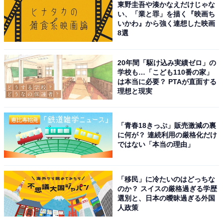
都）、「地元が京都で立命館大学が近くなのですが、そ
東野圭吾や湊かなえだけじゃな
い、「業と罪」を描く『映画ち
こに岡村さんが通っていたことを初めて知りました」
いかわ』から強く連想した映画
（20代女性／大阪府）、「高校卒業してすぐ、お笑いの
8選
世界に入られたと思っていたので、大学に進学していて
驚きました。同級生だった方々は、キャンパスライフが
20年間「駆け込み実績ゼロ」の
楽しかったのではと想像します」（50代女性／埼玉県）
学校も…「こども110番の家」
は本当に必要？ PTAが直面する
などの声が上がりました。
理想と現実
※回答者からのコメントは原文ママです
「青春18きっぷ」販売激減の裏
に何が？ 連続利用の厳格化だけ
この記事の筆者：児玉 友梨 プロフィール
ではない「本当の理由」
1987年東京都生まれ。フリーライター。地方に移住し、
農業の傍ら地域の魅力や暮らしに役立つ情報を中心に寄
「移民」に冷たいのはどっちな
稿しています。
のか？ スイスの厳格過ぎる学歴
選別と、日本の曖昧過ぎる外国
人政策
8位までの全ランキング結果を見
次ページ