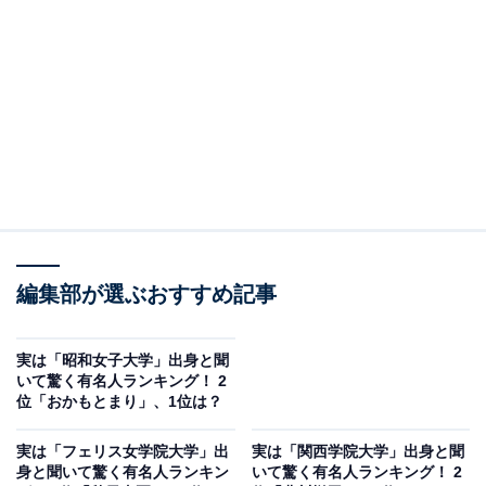
する歌手・倉木麻衣さん。そんな倉木さんは、2005年に
立命館大学の産業社会学部を卒業しています。学生時
代、音楽活動と並行しながら同大学で学んでいた倉木さ
ん。現在は、立命館大学産業社会学部客員教授として、
特別講義も行っているようです。
回答者からは「倉木麻衣って関西の大学出身だったん
だ！笑 関西弁のイメージないからかな」（30代女性／
東京都）、「頭の良い感じはするけど女子大のイメージ
編集部が選ぶおすすめ記事
がある」（50代女性／秋田県）、「若い頃から歌手だっ
たので、名門大学出身のイメージがなかったから」（30
代女性／神奈川県）、「そもそも大学を出ているとは驚
実は「昭和女子大学」出身と聞
いて驚く有名人ランキング！ 2
いた。早くから仕事が忙しいので」（50代女性／大阪
位「おかもとまり」、1位は？
府）などの声が上がりました。
実は「フェリス女学院大学」出
実は「関西学院大学」出身と聞
身と聞いて驚く有名人ランキン
いて驚く有名人ランキング！ 2