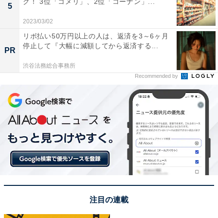
グ！ 3位「コメリ」、2位「コーナン」...
5
2023/03/02
1位に選ばれたのは、お笑いコンビ「ナインティナイ
リボ払い50万円以上の人は、返済を3～6ヶ月
ン」の岡村隆史さん。
停止して『大幅に減額してから返済する...
PR
渋谷法務総合事務所
売れっ子芸人として第一線で活躍し続けている岡村隆史
Recommended by
さん。高校を卒業後、一浪して立命館大学の経営学部二
部（現在は廃止）に進学しています。大学1年生の時
に、高校時代の後輩である相方・矢部浩之さんに誘われ
て、吉本総合芸能学院（NSC）に入所し「ナインティナ
イン」を結成。その後、大学は中退してお笑いに専念す
る道を選んだそうです。
回答者からは「立命館をネタにしているところを見たこ
とがないので驚きました」（20代女性／愛知県）」、
注目の連載
「知的な一面が意外と知られていない（20代女性／東京