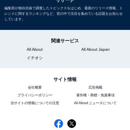
リサーチ
名人ランキング！ 2位「真田広之」、1位は？
編集部が独自目線で調査したトピックスをはじめ、最新のリリース情報、ト
レンドに関するランキングなど、世の中で注目を集めている話題をお知らせ
しています。
関連サービス
All About
All About Japan
1
2
3
4
イチオシ
サイト情報
会社概要
広告掲載
プライバシーポリシー
著作権・商標・免責事項
当サイトの情報についての注意
All About ニュースについて