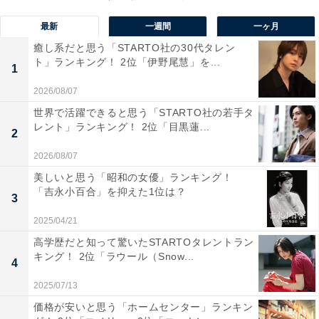
最新
一週間
一ヶ月
癒し系だと思う「STARTO社の30代タレン
ト」ランキング！ 2位「伊野尾慧」を...
1
2026/08/07
世界で活躍できると思う「STARTO社の若手タ
レント」ランキング！ 2位「目黒蓮...
2
View this post on Instagram
2026/08/07
美しいと思う「昭和の女優」ランキング！
「吉永小百合」を抑えた1位は？
3
2025/04/21
高学歴だと知って驚いたSTARTOタレントラン
キング！ 2位「ラウール（Snow...
4
2025/07/13
価格が安いと思う「ホームセンター」ランキン
A post shared by okamuradesu (@okamuradesu)