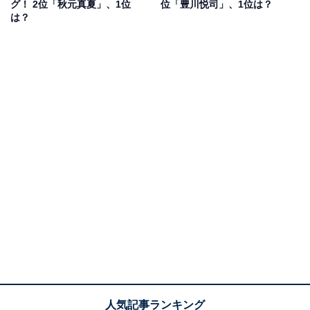
グ！ 2位「秋元真夏」、1位
位「豊川悦司」、1位は？
は？
1位：岡村隆史（お笑い芸人／ナインティナイン）
／70票