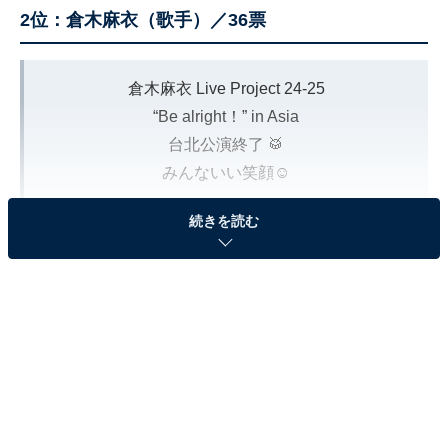
2位：倉木麻衣（歌手）／36票
倉木麻衣 Live Project 24-25
“Be alright！” in Asia
台北公演終了 🥁
みんないい笑顔☺️
続きを読む
Thank You 🩷 Taipei
#倉木麻衣
#maikuraki
pic.twitter.com/eIAOXo1tMz
— 倉木麻衣 Staff (@mai_k_staff)
February 18, 2025
2位には、シンガーソングライターの倉木麻衣さんが選
ばれました。
16歳でデビューして以来、数々のミリオンヒットを記録