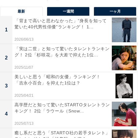
【メーカー特典あり】FAM (初回限定盤A)(Blu-Ray付)(特
典:FAMオリジナルステッカーシートver. A(A4サイズ)付)
最新
一週間
一ヶ月
Amazonで見る
「背まで高いと思わなかった」“身長を知って
驚いた40代男性俳優”ランキング！ 1...
1
2026/06/13
「実は二世」と知って驚いたタレントランキン
グ！ 2位「杉咲花」を大差で抑えた1位...
2
2025/11/07
美しいと思う「昭和の女優」ランキング！
「吉永小百合」を抑えた1位は？
3
2025/04/21
高学歴だと知って驚いたSTARTOタレントラン
キング！ 2位「ラウール（Snow...
4
2025/07/13
癒し系だと思う「STARTO社の若手タレント」