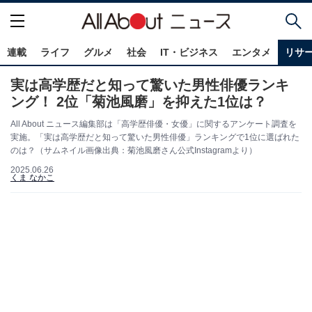
連載
ライフ
グルメ
社会
IT・ビジネス
エンタメ
リサ
実は高学歴だと知って驚いた男性俳優ランキ
ング！ 2位「菊池風磨」を抑えた1位は？
All About ニュース編集部は「高学歴俳優・女優」に関するアンケート調査を
実施。「実は高学歴だと知って驚いた男性俳優」ランキングで1位に選ばれた
のは？（サムネイル画像出典：菊池風磨さん公式Instagramより）
2025.06.26
くま なかこ