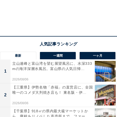
最新
一週間
一ヶ月
立山連峰と富山湾を望む展望風呂に、水深333
mの海洋深層水風呂。富山県の人気日帰...
1
2026/08/06
【三重県】伊勢名物「赤福」の直営店に、全国
唯一のコメダ大判焼き店も！ 東名阪・伊...
2
2026/08/06
【千葉県】918㎡の県内最大級マーケットか
ら、廃校をリノベした直売所まで。ファー...