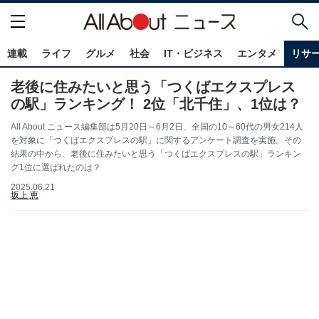
連載
ライフ
グルメ
社会
IT・ビジネス
エンタメ
リサ
老後に住みたいと思う「つくばエクスプレス
の駅」ランキング！ 2位「北千住」、1位は？
All About ニュース編集部は5月20日～6月2日、全国の10～60代の男女214人
を対象に「つくばエクスプレスの駅」に関するアンケート調査を実施。その
結果の中から、老後に住みたいと思う「つくばエクスプレスの駅」ランキン
グ1位に選ばれたのは？
2025.06.21
坂上 恵