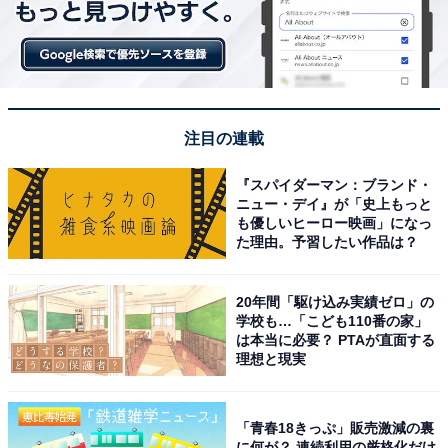
注目の連載
『スパイダーマン：ブランド・
ニュー・デイ』が「史上もっと
も優しいヒーロー映画」になっ
た理由。予習したい作品は？
20年間「駆け込み実績ゼロ」の
学校も…「こども110番の家」
は本当に必要？ PTAが直面する
理想と現実
「青春18きっぷ」販売激減の裏
に何が？ 連続利用の厳格化だけ