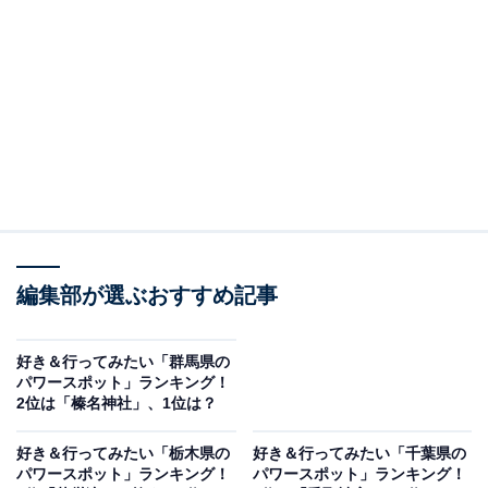
されたと伝えられる東国最古の神社で、“最強の武神”と
して名高い武甕槌大神（たけみかづちのおおかみ）をま
つっており、勝利・必勝祈願のご利益で知られていま
す。サッカーJリーグの鹿島アントラーズが毎年必勝祈願
に訪れることでも有名です。東京ドーム約15個分にも及
ぶ広大な境内には、600種以上の植物が茂り、茨城県の
天然記念物に指定されている「樹叢（じゅそう）」や、
年始に200人以上が参加する大寒禊（だいかんみそぎ）
の行われる「御手洗池」、神の使いとされる鹿が暮らす
編集部が選ぶおすすめ記事
「鹿園」など、多彩な見どころが点在しています。
回答者からは、「鹿島アントラーズのファンであること
好き＆行ってみたい「群馬県の
パワースポット」ランキング！
と、境内に入った瞬間からパワーを感じられた」（20代
2位は「榛名神社」、1位は？
女性／兵庫県）、「鹿島神宮で鹿にえさをあげたりコイ
ンをなげて運勢占いをしによくいくから」（30代女性／
好き＆行ってみたい「栃木県の
好き＆行ってみたい「千葉県の
パワースポット」ランキング！
パワースポット」ランキング！
茨城県）、「御祭神で武道の神として崇拝され、必勝運