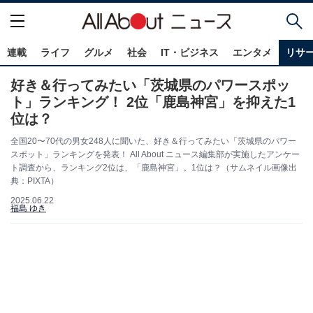
連載
ライフ
グルメ
社会
IT・ビジネス
エンタメ
リサ
好き＆行ってみたい「茨城県のパワースポッ
ト」ランキング！ 2位「鹿島神宮」を抑えた1
位は？
全国20〜70代の男女248人に聞いた、好き＆行ってみたい「茨城県のパワー
スポット」ランキングを発表！ All About ニュース編集部が実施したアンケー
ト調査から、ランキング2位は、「鹿島神宮」。1位は？（サムネイル画像出
典：PIXTA）
2025.06.22
福島 ゆき