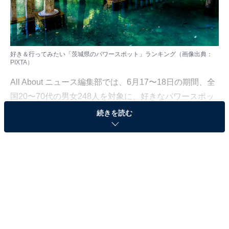
好き＆行ってみたい「茨城県のパワースポット」ランキング（画像出典：
PIXTA）
All About ニュース編集部では、6月17〜18日の期間、全
国20〜70代の男女248人を対象に、好きなパワースポッ
ト（関東）に関するアンケートを実施しました。今回は
続きを読む
その中から、好き＆行ってみたい「茨城県のパワースポ
ット」ランキングの結果をご紹介します。
＞9位までの全ランキング結果を見る
2位：鹿島神宮／44票
2位は、鹿嶋市にある「鹿島神宮」。約2680年前に創建