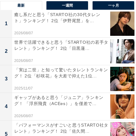
最新
一週間
一ヶ月
癒し系だと思う「STARTO社の30代タレン
1位：牛久大仏／71票
ト」ランキング！ 2位「伊野尾慧」を...
1
2026/08/07
1位は、牛久（うしく）市にある「牛久大仏」。平地の
中に突如現れる、地上から高さ120ｍの巨大な青銅製の
世界で活躍できると思う「STARTO社の若手タ
レント」ランキング！ 2位「目黒蓮...
大仏立像です。その大きさは、奈良の大仏が手のひらに
2
乗ってしまうほど。世界最大の青銅（ブロンズ）製立像
2026/08/07
としてギネスブックにも登録されています。5階に分か
「実は二世」と知って驚いたタレントランキン
グ！ 2位「杉咲花」を大差で抑えた1位...
れた大仏の胎内は、写経空間や大仏の胸部にあたる地上
3
85mの展望台などがあり、拝観も可能です。展望台から
2025/11/07
は、天候によっては富士山やスカイツリーが見える絶景
ギャップがあると思う「ジュニア」ランキン
が見渡せます。正式名称を「牛久阿弥陀大佛（うしくあ
グ！ 「浮所飛貴（ACEes）」を僅差で...
4
みだだいぶつ）」とし、浄土真宗の教えに基づいて、極
2026/08/07
楽浄土への往生や心願成就のご利益があるとされていま
「パフォーマンスがすごいと思うSTARTO社タ
す。
レント」ランキング！ 2位「佐久間...
5