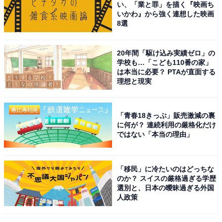
い、「業と罪」を描く『映画ち
いかわ』から強く連想した映画
8選
9位までの全ランキング結果を見
次ページ
る
20年間「駆け込み実績ゼロ」の
学校も…「こども110番の家」
は本当に必要？ PTAが直面する
理想と現実
「青春18きっぷ」販売激減の裏
に何が？ 連続利用の厳格化だけ
ではない「本当の理由」
「移民」に冷たいのはどっちな
のか？ スイスの厳格過ぎる学歴
選別と、日本の曖昧過ぎる外国
人政策