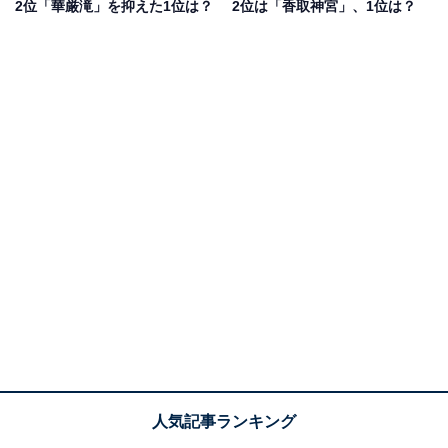
2位「華厳滝」を抑えた1位は？
2位は「香取神宮」、1位は？
をもらいたいから」（30代男性／新潟県）、「鹿島神宮
は境内が広く、手入れの行き届いた美しい神社です。神
職さんたちもとても親切で、行くだけで楽しい気持ちに
なります」（40代女性／千葉県）などの声がありまし
た。