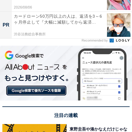
2026/08/06
回答者からは、「大仏が思ったより大きくて興奮したか
ら」（20代女性／神奈川県）、「行ったことがあります
カードローン50万円以上の人は、返済を3～6
ヶ月停止して『大幅に減額してから返済...
が圧巻でした。迫力満点でした」（40代女性／広島
PR
県）、「大仏に迫力があり何か起こりそうだからです」
渋谷法務総合事務所
（50代女性／愛知県）、「遠くからは見たことがある
Recommended by
が、近くに行ってお参りしてみたい。すごいパワーをも
らえそうだから」（30代女性／埼玉県）などのコメント
が寄せられました。
※回答者からのコメントは原文ママです
この記事の筆者：福島 ゆき プロフィール
アニメや漫画のレビュー、エンタメトピックスなどを中
心に、オールジャンルで執筆中のライター。時々、店舗
注目の連載
取材などのリポート記事も担当。All AboutおよびAll
東野圭吾や湊かなえだけじゃな
About ニュースでのライター歴は6年。