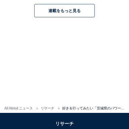
こちらもおすすめ
連載をもっと見る
好き＆行ってみたい「埼玉県のパワースポッ
ト」ランキング！ 2位は「秩父神社」、1位は？
1
2
All About ニュース
リサーチ
好き＆行ってみたい「茨城県のパワースポット」ランキング！ 2位「鹿島神宮」を抑えた1位は？
リサーチ