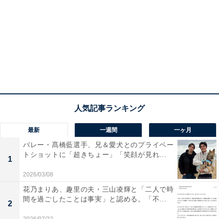
最新
一週間
一ヶ月
バレー・髙橋藍選手、兄＆愛犬とのプライベー
トショットに「超きちょー」「笑顔が見れ...
1
2026/03/08
花乃まりあ、趣里の夫・三山凌輝と「二人で時
間を過ごしたことは事実」と認める。「不...
2