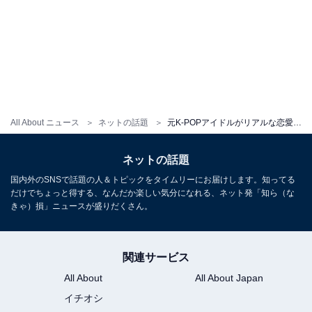
All About ニュース
ネットの話題
元K-POPアイドルがリアルな恋愛事情を暴露！ 朝から晩まで練習漬け、トイレにもスタッフ同行の管理下に
ネットの話題
国内外のSNSで話題の人＆トピックをタイムリーにお届けします。知ってる
だけでちょっと得する、なんだか楽しい気分になれる、ネット発「知ら（な
きゃ）損」ニュースが盛りだくさん。
関連サービス
All About
All About Japan
イチオシ