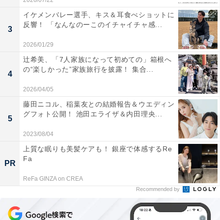
2026/07/22
イケメンバレー選手、キス＆耳食べショットに
反響！ 「なんなのーこのイチャイチャ感...
3
2026/01/29
辻希美、「7人家族になって初めての」箱根へ
の“楽しかった”家族旅行を披露！ 集合...
4
2026/04/05
藤田ニコル、稲葉友との結婚報告＆ウエディン
グフォト公開！ 池田エライザ＆内田理央...
5
2023/08/04
上質な眠りも美髪ケアも！ 銀座で体感するRe
Fa
PR
ReFa GINZA on CREA
Recommended by