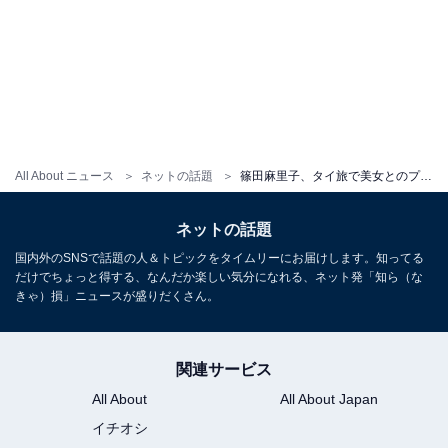
All About ニュース
ネットの話題
篠田麻里子、タイ旅で美女とのプライベートショット公開「どこでも絵になる」「いずりなめっちゃ元気そう」
ネットの話題
国内外のSNSで話題の人＆トピックをタイムリーにお届けします。知ってる
だけでちょっと得する、なんだか楽しい気分になれる、ネット発「知ら（な
きゃ）損」ニュースが盛りだくさん。
関連サービス
All About
All About Japan
イチオシ