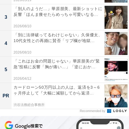
2026/05/19
「別人のようだ…」華原朋美、最新ショットに
反響「ほんま痩せたらめっちゃ可愛いなる...
3
2026/08/10
「別に法律破ってるわけじゃない」久保優太、
10代女性との再婚に賛否「リプ欄が地獄...
4
2026/08/10
「これはお金の問題じゃない」華原朋美の“緊
急”投稿に反響「胸が痛い…」「逆におか...
5
2026/04/12
カードローン50万円以上の人は、返済を3～6
ヶ月停止して『大幅に減額してから返済...
PR
渋谷法務総合事務所
Recommended by