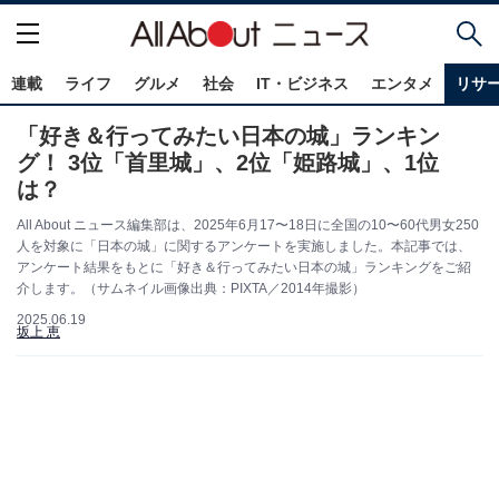
連載
ライフ
グルメ
社会
IT・ビジネス
エンタメ
リサ
「好き＆行ってみたい日本の城」ランキン
グ！ 3位「首里城」、2位「姫路城」、1位
は？
All About ニュース編集部は、2025年6月17〜18日に全国の10〜60代男女250
人を対象に「日本の城」に関するアンケートを実施しました。本記事では、
アンケート結果をもとに「好き＆行ってみたい日本の城」ランキングをご紹
介します。（サムネイル画像出典：PIXTA／2014年撮影）
2025.06.19
坂上 恵