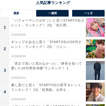
の北西に位置し、創業50年以上の歴史を誇る老舗温泉宿
や12の温泉地が集まる温泉郷。
最新
一週間
一ヶ月
「パフォーマンスがすごいと思うSTARTO社タ
総ケヤキ造りや数寄屋造りの高級宿など、レトロな雰囲
レント」ランキング！ 2位「佐久間...
1
気と景観が魅力。昔ながらの湯治場やおもてなしを感じ
2026/08/06
ながら、至福のひとときが過ごせます。
ギャップがあると思う「STARTO社の30代タ
レント」ランキング！ 2位「ジェシ...
2
回答コメントでは「敷地内の庭のライトアップが綺麗で
2026/08/06
宮大工が作った宿なので日本を感じると思うから」（20
「背まで高いと思わなかった」“身長を知って
代男性／福島県）、「英語対応の施設が多くリゾート感
驚いた40代男性俳優”ランキング！ 1...
3
も強いので外国人向けだと思います」（50代女性／青森
県）、「宮沢賢治の故郷であるとともに、風景が美し
2026/06/13
く、日本の風景を味わってもらえるから」（30代女性／
癒し系だと思う「STARTO社の若手タレント」
ランキング！ 2位「松島聡」を抑え...
岩手県）などの声が集まりました。
4
2026/08/05
※回答コメントは原文ママです