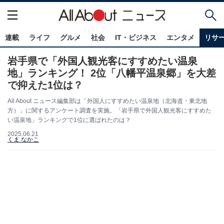
連載
ライフ
グルメ
社会
IT・ビジネス
エンタメ
リサ
岩手県で「外国人観光客にすすめたい温泉
地」ランキング！ 2位「八幡平温泉郷」を大差
で抑えた1位は？
All About ニュース編集部は「外国人にすすめたい温泉地（北海道・東北地
方）」に関するアンケート調査を実施。「岩手県で外国人観光客にすすめた
い温泉地」ランキングで1位に選ばれたのは？
2025.06.21
くま なかこ