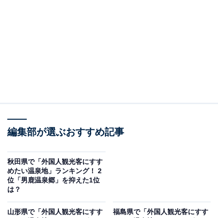
2位：八幡平温泉郷／30票
2位にランクインしたのは、「八幡平温泉郷」です。火
山活動が活発なエリアも多く、ほとんどが硫黄を多く含
んだ白濁の湯なのが特徴。
標高1400mの高地に湧き、眼下に岩手山や樹海が見渡せ
る露天風呂や地熱を利用した「蒸かしの湯」など、秘湯
巡りを楽しめます。
編集部が選ぶおすすめ記事
回答者からは「体の疲れが一気に取れる温泉が沢山ある
秋田県で「外国人観光客にすす
めたい温泉地」ランキング！ 2
から」（20代女性／栃木県）、「雰囲気がいいから」
位「男鹿温泉郷」を抑えた1位
（20代男性／東京都）、「高原に囲まれた穏やかなロケ
は？
ーションは、何度訪れても新鮮さが失われません」（40
山形県で「外国人観光客にすす
福島県で「外国人観光客にすす
代男性／山形県）といったコメントが寄せられていま