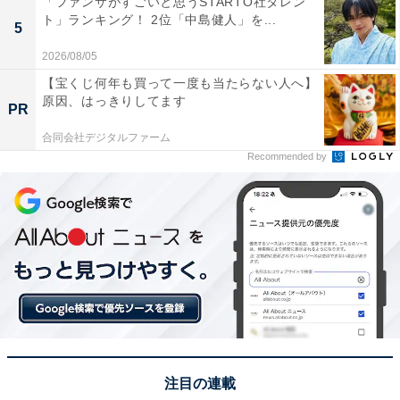
「ファンサがすごいと思うSTARTO社タレン
ト」ランキング！ 2位「中島健人」を...
5
この記事の筆者：くま なかこ プロフィール
2026/08/05
編集プロダクション出身のフリーランスエディター。編
【宝くじ何年も買って一度も当たらない人へ】
集・執筆・校閲・SNS運用担当として月間120本以上の
原因、はっきりしてます
PR
コンテンツ制作に携わっています。得意なジャンルはラ
合同会社デジタルファーム
イフスタイル・金融・育児・エンタメ関連。
Recommended by
6位までの全ランキング結果を見
次ページ
る
注目の連載