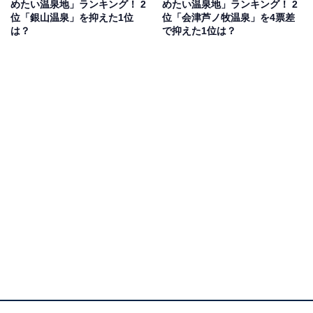
めたい温泉地」ランキング！ 2
めたい温泉地」ランキング！ 2
す。
位「銀山温泉」を抑えた1位
位「会津芦ノ牧温泉」を4票差
は？
で抑えた1位は？
1位：花巻温泉郷／113票
1位にランクインしたのは、「花巻温泉郷」です。花巻