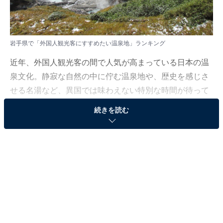
岩手県で「外国人観光客にすすめたい温泉地」ランキング
近年、外国人観光客の間で人気が高まっている日本の温
泉文化。静寂な自然の中に佇む温泉地や、歴史を感じさ
せる名湯など、異国では味わえない特別な時間が待って
います。
続きを読む
All About ニュース編集部は6月3日～6月9日の期間、全国
10～60代の男女210人を対象に「外国人にすすめたい温
泉地（北海道・東北地方）」に関するアンケート調査を
実施しました。今回はその中から「岩手県で外国人観光
客にすすめたい温泉地」ランキングを紹介します！
＞6位までの全ランキング結果を見る