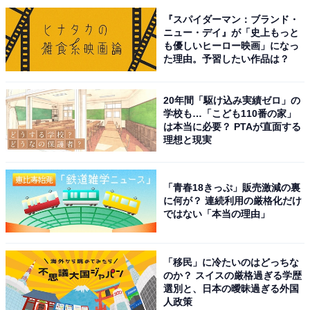
『スパイダーマン：ブランド・
ニュー・デイ』が「史上もっと
も優しいヒーロー映画」になっ
た理由。予習したい作品は？
20年間「駆け込み実績ゼロ」の
学校も…「こども110番の家」
は本当に必要？ PTAが直面する
こちらもおすすめ
理想と現実
宮城県で「外国人観光客にすすめたい温泉地」
ランキング！ 2位「鳴子温泉郷」を抑えた1位
は？
「青春18きっぷ」販売激減の裏
に何が？ 連続利用の厳格化だけ
ではない「本当の理由」
「移民」に冷たいのはどっちな
のか？ スイスの厳格過ぎる学歴
選別と、日本の曖昧過ぎる外国
人政策