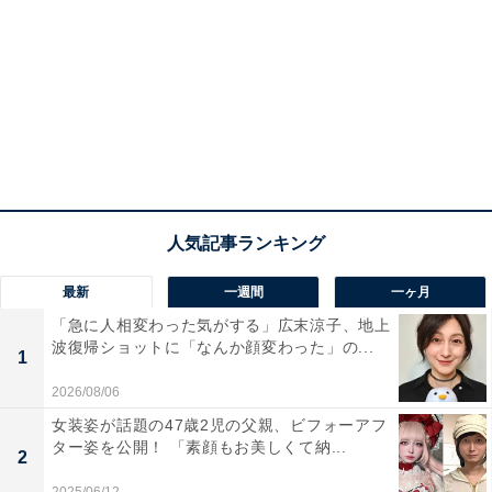
最新
一週間
一ヶ月
「急に人相変わった気がする」広末涼子、地上
波復帰ショットに「なんか顔変わった」の...
1
2026/08/06
女装姿が話題の47歳2児の父親、ビフォーアフ
ター姿を公開！ 「素顔もお美しくて納...
2