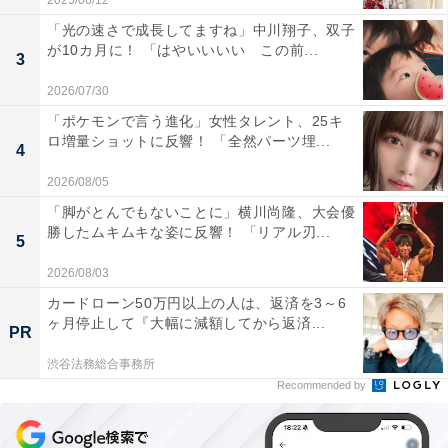
2025/06/12
「光の速さで成長してますね」中川翔子、双子
が10カ月に！ 「はやいいいい この前...
3
2026/07/30
「ポケモンで言う進化」女性タレント、25キ
ロ増量ショットに反響！ 「全然パーツ埋...
4
2026/08/05
「脚がとんでもないことに」横川尚隆、大会優
勝したムキムキな姿に反響！ 「リアル刃...
5
2026/08/03
カードローン50万円以上の人は、返済を3～6
ヶ月停止して『大幅に減額してから返済...
PR
渋谷法務総合事務所
Recommended by