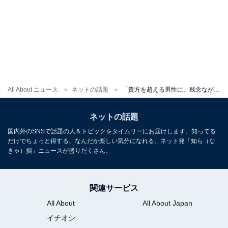
All About ニュース
ネットの話題
「貴方を超える男性に、残念ながらまだ出会えてない」RIKACO、父の日投稿に反響「すてきな親子だなぁ」
ネットの話題
国内外のSNSで話題の人＆トピックをタイムリーにお届けします。知ってる
だけでちょっと得する、なんだか楽しい気分になれる、ネット発「知ら（な
きゃ）損」ニュースが盛りだくさん。
関連サービス
All About
All About Japan
イチオシ