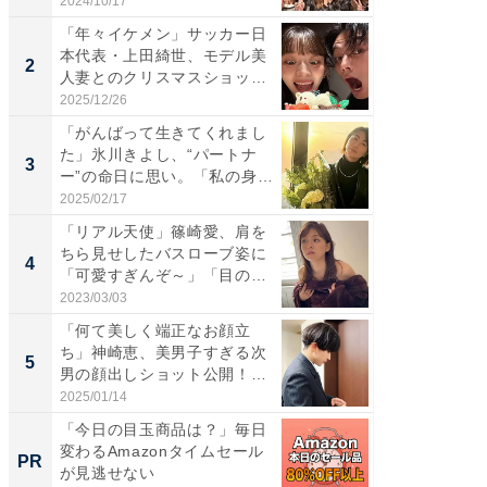
S...
「カ...
2024/10/17
2026/08/0
「年々イケメン」サッカー日
「女の
本代表・上田綺世、モデル美
介、バ
2
2
人妻とのクリスマスショット
らのプレ
に...
愛...
2025/12/26
2026/08/0
「がんばって生きてくれまし
「脚が
た」氷川きよし、“パートナ
横川尚
3
3
ー”の命日に思い。「私の身
ムキな姿
体...
刃...
2025/02/17
2026/08/0
「リアル天使」篠崎愛、肩を
「え、
ちら見せしたバスローブ姿に
芸人、2
4
4
「可愛すぎんぞ～」「目の表
エットに
情...
2023/03/03
2026/08/0
「何て美しく端正なお顔立
「脳がバ
ち」神崎恵、美男子すぎる次
装姿が話
5
5
男の顔出しショット公開！
のお父さ
「め...
2025/01/14
2026/08/0
「今日の目玉商品は？」毎日
上質な眠
変わるAmazonタイムセール
座で体感
PR
PR
が見逃せない