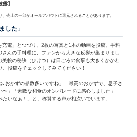
披露】
り、売上の一部がオールアバウトに還元されることがあります。
ました」
体を充電」とつづり、2枚の写真と1本の動画を投稿。手料
COさんの手料理に、ファンから大きな反響が集まりまし
んの美貌の秘訣（ひけつ）は日ごろの食事も大きくかかわ
ひ、投稿をチェックしてみてください！
ね､おかずの品数多いですね」「最高のおかずで、息子さ
い〜」「素敵な和食のオンパレードに感心しました」
べたいなぁ！」と、称賛する声が相次いでいます。