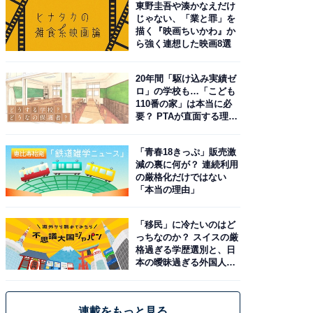
東野圭吾や湊かなえだけ
じゃない、「業と罪」を
描く『映画ちいかわ』か
ら強く連想した映画8選
20年間「駆け込み実績ゼ
ロ」の学校も…「こども
110番の家」は本当に必
要？ PTAが直面する理想
と現実
「青春18きっぷ」販売激
減の裏に何が？ 連続利用
の厳格化だけではない
「本当の理由」
「移民」に冷たいのはど
っちなのか？ スイスの厳
格過ぎる学歴選別と、日
本の曖昧過ぎる外国人政
策
連載をもっと見る