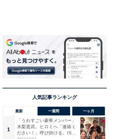
最新
一週間
一ヶ月
「うわすごい豪華メンバー」
「さす
木梨憲武、ヒロミへ「連絡く
は」高
1
1
ださい！」呼び掛ける。IS
災地を