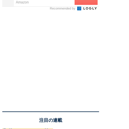
Amazon
ReFa GIN
Recommended by
注目の連載