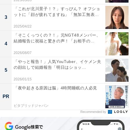
2023/03/03
「これが北川景子！？」すっぴん？ オフショ
ットに「顔が疲れてますね」「無加工無表...
3
2025/04/22
「そこくっつくの？！」元NGT48メンバー、
結婚報告に祝福と驚きの声！「お相手の...
4
2026/08/07
「やっと報告！」人気YouTuber、イケメン夫
の顔出しで結婚報告「明日はショッ...
5
2026/01/15
「夜中起きる原因は脳」4時間睡眠の人必見
PR
ビタブリッドジャパン
Recommended by