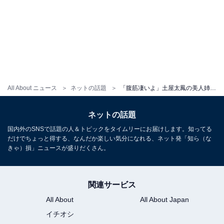
All About ニュース
ネットの話題
「腹筋凄いよ」土屋太鳳の美人姉、ボディライン際立つチア姿を披露「美腹に美腿」「本当にお美しいです」
ネットの話題
国内外のSNSで話題の人＆トピックをタイムリーにお届けします。知ってる
だけでちょっと得する、なんだか楽しい気分になれる、ネット発「知ら（な
きゃ）損」ニュースが盛りだくさん。
関連サービス
All About
All About Japan
イチオシ