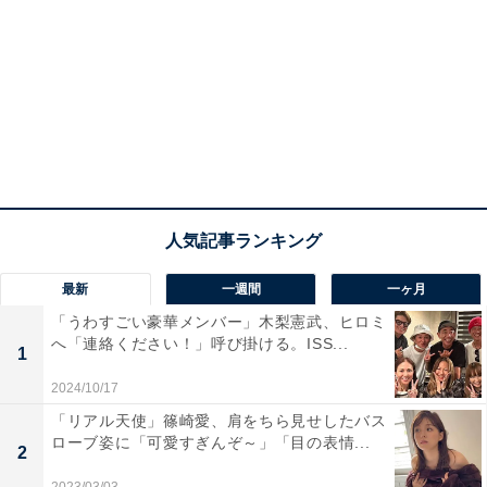
最新
一週間
一ヶ月
「うわすごい豪華メンバー」木梨憲武、ヒロミ
へ「連絡ください！」呼び掛ける。ISS...
1
2024/10/17
「リアル天使」篠崎愛、肩をちら見せしたバス
ローブ姿に「可愛すぎんぞ～」「目の表情...
2