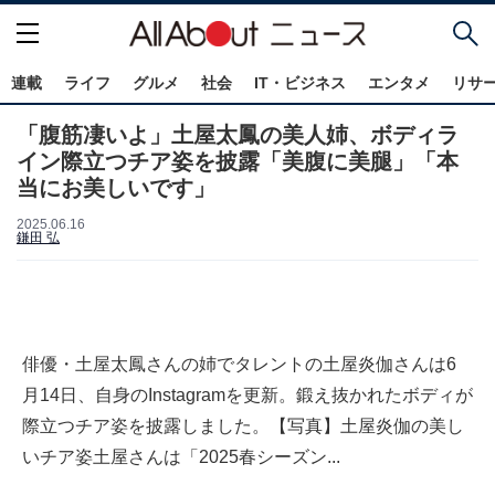
連載
ライフ
グルメ
社会
IT・ビジネス
エンタメ
リサ
「腹筋凄いよ」土屋太鳳の美人姉、ボディラ
イン際立つチア姿を披露「美腹に美腿」「本
当にお美しいです」
2025.06.16
鎌田 弘
俳優・土屋太鳳さんの姉でタレントの土屋炎伽さんは6
月14日、自身のInstagramを更新。鍛え抜かれたボディが
際立つチア姿を披露しました。【写真】土屋炎伽の美し
いチア姿土屋さんは「2025春シーズン...